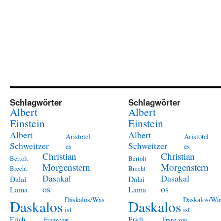
Schlagwörter
Schlagwörter
Albert
Albert
Einstein
Einstein
Albert
Albert
Aristotel
Aristotel
Schweitzer
Schweitzer
es
es
Christian
Christian
Bertolt
Bertolt
Morgenstern
Morgenstern
Brecht
Brecht
Dasakal
Dasakal
Dalai
Dalai
os
os
Lama
Lama
Daskalos/Was
Daskalos/Wa
Daskalos
Daskalos
ist
ist
Erich
Erich
Franz von
Franz von