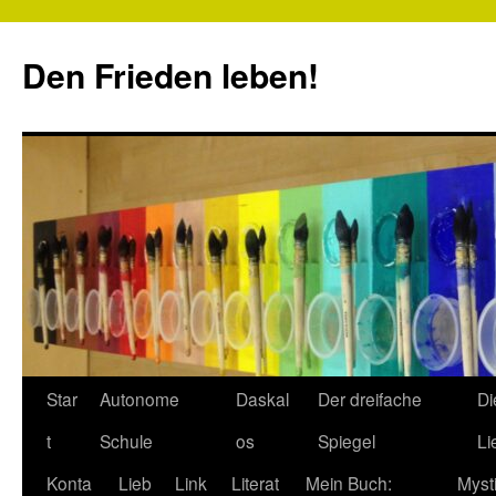
Zum
Inhalt
Den Frieden leben!
springen
Star
Autonome
Daskal
Der dreifache
Di
t
Schule
os
Spiegel
Li
Konta
Lieb
Link
Literat
Mein Buch:
Myst