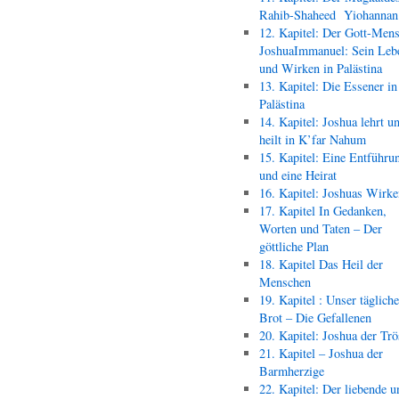
Rahib-Shaheed Yiohann
12. Kapitel: Der Gott-Men
JoshuaImmanuel: Sein Leb
und Wirken in Palästina
13. Kapitel: Die Essener in
Palästina
14. Kapitel: Joshua lehrt u
heilt in K’far Nahum
15. Kapitel: Eine Entführu
und eine Heirat
16. Kapitel: Joshuas Wirk
17. Kapitel In Gedanken,
Worten und Taten – Der
göttliche Plan
18. Kapitel Das Heil der
Menschen
19. Kapitel : Unser täglich
Brot – Die Gefallenen
20. Kapitel: Joshua der Trö
21. Kapitel – Joshua der
Barmherzige
22. Kapitel: Der liebende u