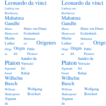
Leonardo da vinci
Leonardo da vinci
Ludwig van
Ludwig van
Beethoven
Beethoven
Mahatma
Mahatma
Gandhi
Gandhi
Marie von Ebner-
Marie von Ebner-
Maria
Maria
Eschenbach
Eschenbach
Montessori
Montessori
Martin
Martin
Mohamm
Mohamm
Origenes
Orige
Luther
Luther
ed
ed
Origin
Origin
Pablo
Pablo
Orige
Orige
es
es
Picasso
Picasso
ns
ns
Sandro da
Sandro da
Platon
Platon
Verscio
Verscio
Sri
Sri
Sigmund
Sigmund
Babaji
Babaji
Freud
Freud
Wilhelm
Wilhelm
Busch
Busch
Wolfgang
Wolfgang
William
William
Borchert
Borchert
Shakespeare
Shakespeare
Yoganan
Yoganan
da
da