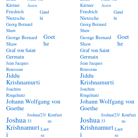
Kästner
Kästner
Assisi
Assisi
Friedrich
Friedrich
Gand
Gand
Nietzsche
Nietzsche
hi
hi
Georg Bernard
Georg Bernard
Shaw
Shaw
Goet
Goet
George Bernard
George Bernard
he
he
Shaw
Shaw
Graf von Saint
Graf von Saint
Germain
Germain
Jean Jacques
Jean Jacques
Rousseau
Rousseau
Jiddu
Jiddu
Krishnamurti
Krishnamurti
Joachim
Joachim
Ringelnatz
Ringelnatz
Johann Wolfgang von
Johann Wolfgang von
Goethe
Goethe
Joshua/23/
Konfuzi
Joshua/23/
Konfuzi
Joshua
Joshua
33
us
33
us
Krishnamurt
Krishnamurt
Laot
Laot
i
i
se
se