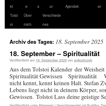
kt
e
s
ur
Ajandek
er
Tolst
Über
Verschiede
oi
mich
nes
18. September 2025
Archiv des Tages:
18. September – Spiritualität
Veröffentlicht am
18. September 2025
von
anikodrozdy
Aus dem Tolstoi Kalender der Weisheit
Spiritualität Gewissen Spiritualität 
nicht kennt, kennt keinen Halt. Stefan 
Lebens liegt nicht in deinem Körper, s
Gewissen. Tolstoi Lass deine geistige 
Veröffentlicht unter
Allgemein
|
Verschlagwortet mit
Buddha
,
Das