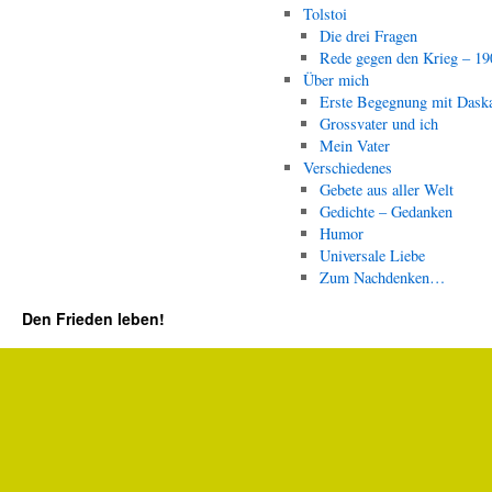
Tolstoi
Die drei Fragen
Rede gegen den Krieg – 19
Über mich
Erste Begegnung mit Dask
Grossvater und ich
Mein Vater
Verschiedenes
Gebete aus aller Welt
Gedichte – Gedanken
Humor
Universale Liebe
Zum Nachdenken…
Den Frieden leben!