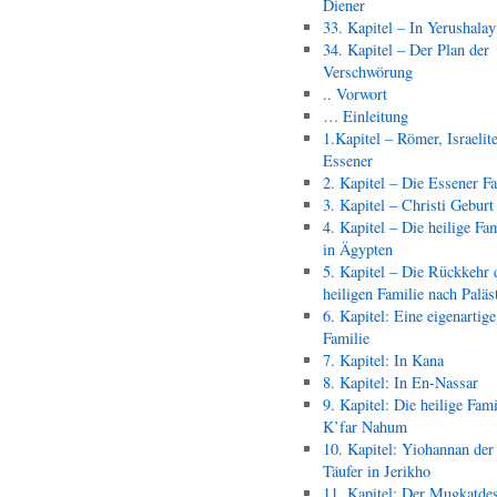
Diener
33. Kapitel – In Yerushala
34. Kapitel – Der Plan der
Verschwörung
.. Vorwort
… Einleitung
1.Kapitel – Römer, Israelit
Essener
2. Kapitel – Die Essener F
3. Kapitel – Christi Geburt
4. Kapitel – Die heilige Fam
in Ägypten
5. Kapitel – Die Rückkehr 
heiligen Familie nach Paläs
6. Kapitel: Eine eigenartige
Familie
7. Kapitel: In Kana
8. Kapitel: In En-Nassar
9. Kapitel: Die heilige Fami
K’far Nahum
10. Kapitel: Yiohannan der
Täufer in Jerikho
11. Kapitel: Der Mugkatde