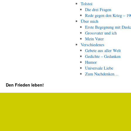
Tolstoi
Die drei Fragen
Rede gegen den Krieg – 19
Über mich
Erste Begegnung mit Dask
Grossvater und ich
Mein Vater
Verschiedenes
Gebete aus aller Welt
Gedichte – Gedanken
Humor
Universale Liebe
Zum Nachdenken…
Den Frieden leben!