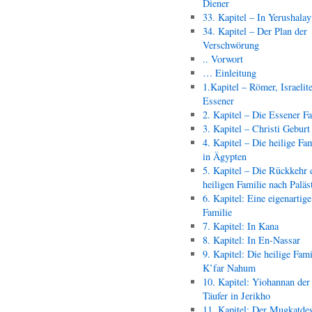
Diener
33. Kapitel – In Yerushala
34. Kapitel – Der Plan der
Verschwörung
.. Vorwort
… Einleitung
1.Kapitel – Römer, Israelit
Essener
2. Kapitel – Die Essener F
3. Kapitel – Christi Geburt
4. Kapitel – Die heilige Fam
in Ägypten
5. Kapitel – Die Rückkehr 
heiligen Familie nach Paläs
6. Kapitel: Eine eigenartige
Familie
7. Kapitel: In Kana
8. Kapitel: In En-Nassar
9. Kapitel: Die heilige Fami
K’far Nahum
10. Kapitel: Yiohannan der
Täufer in Jerikho
11. Kapitel: Der Mugkatde