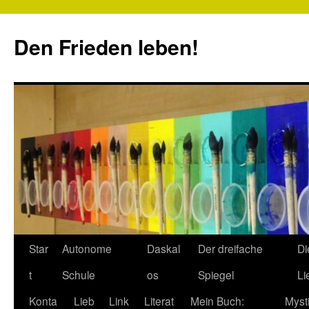
Zum
Inhalt
Den Frieden leben!
springen
Star
Autonome
Daskal
Der dreifache
Di
t
Schule
os
Spiegel
Li
Konta
Lieb
Link
Literat
Mein Buch:
Myst