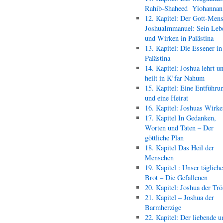
Rahib-Shaheed Yiohann
12. Kapitel: Der Gott-Men
JoshuaImmanuel: Sein Leb
und Wirken in Palästina
13. Kapitel: Die Essener in
Palästina
14. Kapitel: Joshua lehrt u
heilt in K’far Nahum
15. Kapitel: Eine Entführu
und eine Heirat
16. Kapitel: Joshuas Wirk
17. Kapitel In Gedanken,
Worten und Taten – Der
göttliche Plan
18. Kapitel Das Heil der
Menschen
19. Kapitel : Unser täglich
Brot – Die Gefallenen
20. Kapitel: Joshua der Trö
21. Kapitel – Joshua der
Barmherzige
22. Kapitel: Der liebende u