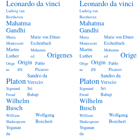
Leonardo da vinci
Leonardo da vinci
Ludwig van
Ludwig van
Beethoven
Beethoven
Mahatma
Mahatma
Gandhi
Gandhi
Marie von Ebner-
Marie von Ebner-
Maria
Maria
Eschenbach
Eschenbach
Montessori
Montessori
Martin
Martin
Mohamm
Mohamm
Origenes
Orige
Luther
Luther
ed
ed
Origin
Origin
Pablo
Pablo
Orige
Orige
es
es
Picasso
Picasso
ns
ns
Sandro da
Sandro da
Platon
Platon
Verscio
Verscio
Sri
Sri
Sigmund
Sigmund
Babaji
Babaji
Freud
Freud
Wilhelm
Wilhelm
Busch
Busch
Wolfgang
Wolfgang
William
William
Borchert
Borchert
Shakespeare
Shakespeare
Yoganan
Yoganan
da
da