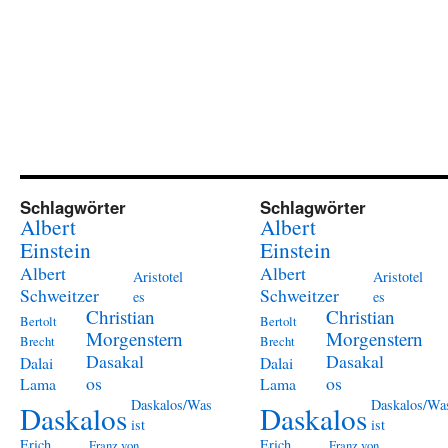
Schlagwörter
Schlagwörter
Albert
Albert
Einstein
Einstein
Albert
Albert
Aristotel
Aristotel
Schweitzer
Schweitzer
es
es
Christian
Christian
Bertolt
Bertolt
Morgenstern
Morgenstern
Brecht
Brecht
Dasakal
Dasakal
Dalai
Dalai
os
os
Lama
Lama
Daskalos/Was
Daskalos/Wa
Daskalos
Daskalos
ist
ist
Erich
Erich
Franz von
Franz von