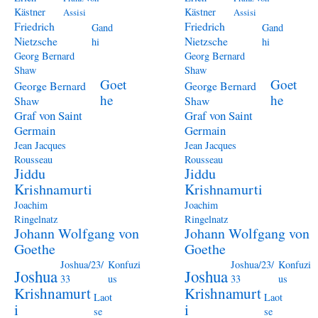
Kästner
Kästner
Assisi
Assisi
Friedrich
Friedrich
Gand
Gand
Nietzsche
Nietzsche
hi
hi
Georg Bernard
Georg Bernard
Shaw
Shaw
Goet
Goet
George Bernard
George Bernard
he
he
Shaw
Shaw
Graf von Saint
Graf von Saint
Germain
Germain
Jean Jacques
Jean Jacques
Rousseau
Rousseau
Jiddu
Jiddu
Krishnamurti
Krishnamurti
Joachim
Joachim
Ringelnatz
Ringelnatz
Johann Wolfgang von
Johann Wolfgang von
Goethe
Goethe
Joshua/23/
Konfuzi
Joshua/23/
Konfuzi
Joshua
Joshua
33
us
33
us
Krishnamurt
Krishnamurt
Laot
Laot
i
i
se
se