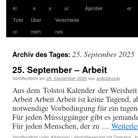
kt
e
s
ur
Ajandek
er
Tolst
Über
Verschiede
oi
mich
nes
25. September 2025
Archiv des Tages:
25. September – Arbeit
Veröffentlicht am
25. September 2025
von
anikodrozdy
Aus dem Tolstoi Kalender der Weisheit
Arbeit Arbeit Arbeit ist keine Tugend, ab
notwendige Vorbedingung für ein tugend
Für jeden Müssiggänger gibt es jemanden,
Für jeden Menschen, der zu …
Weiterl
Veröffentlicht unter
Allgemein
|
Verschlagwortet mit
Daskalos
,
J