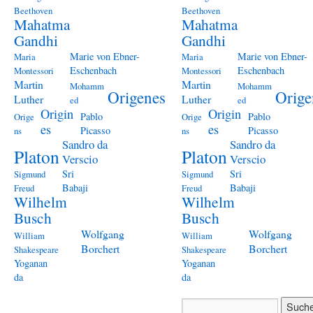
Beethoven
Beethoven
Mahatma
Mahatma
Gandhi
Gandhi
Marie von Ebner-
Marie von Ebner-
Maria
Maria
Eschenbach
Eschenbach
Montessori
Montessori
Martin
Martin
Mohamm
Mohamm
Origenes
Orige
Luther
Luther
ed
ed
Origin
Origin
Pablo
Pablo
Orige
Orige
es
es
Picasso
Picasso
ns
ns
Sandro da
Sandro da
Platon
Platon
Verscio
Verscio
Sri
Sri
Sigmund
Sigmund
Babaji
Babaji
Freud
Freud
Wilhelm
Wilhelm
Busch
Busch
Wolfgang
Wolfgang
William
William
Borchert
Borchert
Shakespeare
Shakespeare
Yoganan
Yoganan
da
da