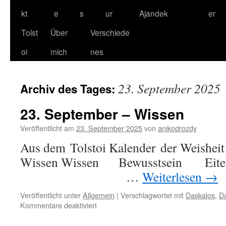
kt
e
s
ur
Ajandek
er
Tolst
Über
Verschiede
oi
mich
nes
23. September 2025
Archiv des Tages:
23. September – Wissen
Veröffentlicht am
23. September 2025
von
anikodrozdy
Aus dem Tolstoi Kalender der Weisheit
Wissen Wissen Bewussts
…
Weiterlesen
→
Veröffentlicht unter
Allgemein
|
Verschlagwortet mit
Daskalos
,
Da
für
Kommentare deaktiviert
23.
September