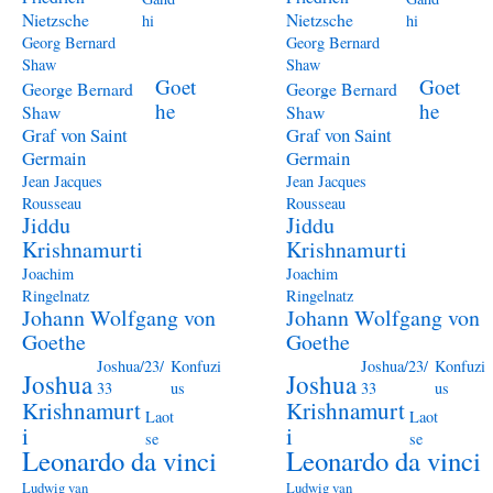
Nietzsche
Nietzsche
hi
hi
Georg Bernard
Georg Bernard
Shaw
Shaw
Goet
Goet
George Bernard
George Bernard
he
he
Shaw
Shaw
Graf von Saint
Graf von Saint
Germain
Germain
Jean Jacques
Jean Jacques
Rousseau
Rousseau
Jiddu
Jiddu
Krishnamurti
Krishnamurti
Joachim
Joachim
Ringelnatz
Ringelnatz
Johann Wolfgang von
Johann Wolfgang von
Goethe
Goethe
Joshua/23/
Konfuzi
Joshua/23/
Konfuzi
Joshua
Joshua
33
us
33
us
Krishnamurt
Krishnamurt
Laot
Laot
i
i
se
se
Leonardo da vinci
Leonardo da vinci
Ludwig van
Ludwig van