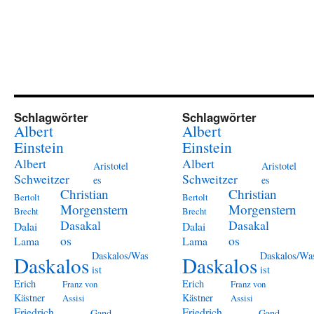
Schlagwörter
Schlagwörter
Albert
Albert
Einstein
Einstein
Albert
Albert
Aristotel
Aristotel
Schweitzer
Schweitzer
es
es
Christian
Christian
Bertolt
Bertolt
Morgenstern
Morgenstern
Brecht
Brecht
Dasakal
Dasakal
Dalai
Dalai
os
os
Lama
Lama
Daskalos/Was
Daskalos/Wa
Daskalos
Daskalos
ist
ist
Erich
Erich
Franz von
Franz von
Kästner
Kästner
Assisi
Assisi
Friedrich
Friedrich
Gand
Gand