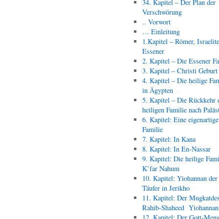
34. Kapitel – Der Plan der
Verschwörung
.. Vorwort
… Einleitung
1.Kapitel – Römer, Israelit
Essener
2. Kapitel – Die Essener F
3. Kapitel – Christi Geburt
4. Kapitel – Die heilige Fam
in Ägypten
5. Kapitel – Die Rückkehr 
heiligen Familie nach Paläs
6. Kapitel: Eine eigenartige
Familie
7. Kapitel: In Kana
8. Kapitel: In En-Nassar
9. Kapitel: Die heilige Fami
K’far Nahum
10. Kapitel: Yiohannan der
Täufer in Jerikho
11. Kapitel: Der Mugkatde
Rahib-Shaheed Yiohann
12. Kapitel: Der Gott-Men