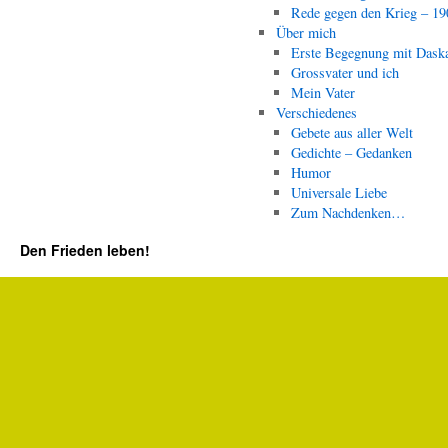
Rede gegen den Krieg – 19
Über mich
Erste Begegnung mit Dask
Grossvater und ich
Mein Vater
Verschiedenes
Gebete aus aller Welt
Gedichte – Gedanken
Humor
Universale Liebe
Zum Nachdenken…
Den Frieden leben!