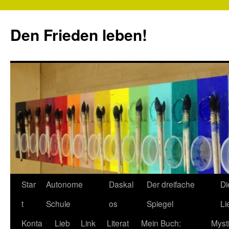
Zum
Inhalt
Den Frieden leben!
springen
Star
Autonome
Daskal
Der dreifache
Di
t
Schule
os
Spiegel
Li
Konta
Lieb
Link
Literat
Mein Buch:
Myst