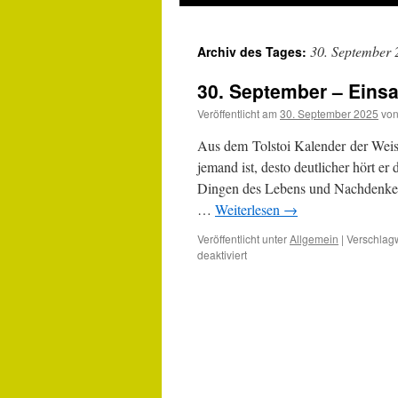
30. September 
Archiv des Tages:
30. September – Eins
Veröffentlicht am
30. September 2025
vo
Aus dem Tolstoi Kalender der Weis
jemand ist, desto deutlicher hört er
Dingen des Lebens und Nachdenken 
…
Weiterlesen
→
Veröffentlicht unter
Allgemein
|
Verschlagw
für
deaktiviert
30.
September
–
Einsamkeit