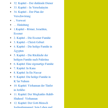
32. Kapitel – Der duldende Diener
33. Kapitel – In Yerushalayim
34. Kapitel – Der Plan der
Verschwörung
.. Vorwort
… Einleitung
1.Kapitel – Römer, Israeliten,
Essener
2. Kapitel – Die Essener Familie
3. Kapitel – Christi Geburt
4. Kapitel – Die heilige Familie in
Ägypten
5. Kapitel – Die Rückkehr der
heiligen Familie nach Palästina
6. Kapitel: Eine eigenartige Familie
7. Kapitel: In Kana
8. Kapitel: In En-Nassar
9. Kapitel: Die heilige Familie in
K’far Nahum
10. Kapitel: Yiohannan der Täufer
in Jerikho
11. Kapitel: Der Mugkatdes Rahib-
Shaheed Yiohannan
12. Kapitel: Der Gott-Mensch
JoshuaImmanuel: Sein Leben und