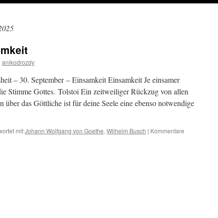
2025
amkeit
n
anikodrozdy
heit – 30. September – Einsamkeit Einsamkeit Je einsamer
 die Stimme Gottes. Tolstoi Ein zeitweiliger Rückzug von allen
über das Göttliche ist für deine Seele eine ebenso notwendige
ortet mit
Johann Wolfgang von Goethe
,
Wilhelm Busch
|
Kommentare