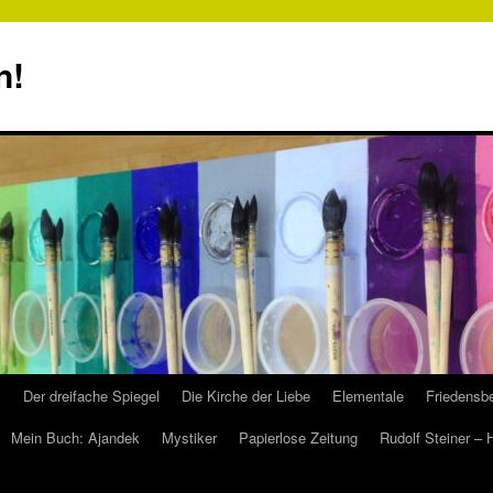
n!
s
Der dreifache Spiegel
Die Kirche der Liebe
Elementale
Friedensbe
Mein Buch: Ajandek
Mystiker
Papierlose Zeitung
Rudolf Steiner –