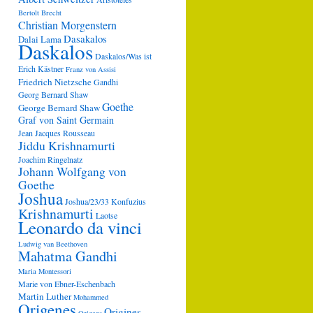
Bertolt Brecht
Christian Morgenstern
Dasakalos
Dalai Lama
Daskalos
Daskalos/Was ist
Erich Kästner
Franz von Assisi
Friedrich Nietzsche
Gandhi
Georg Bernard Shaw
Goethe
George Bernard Shaw
Graf von Saint Germain
Jean Jacques Rousseau
Jiddu Krishnamurti
Joachim Ringelnatz
Johann Wolfgang von
Goethe
Joshua
Joshua/23/33
Konfuzius
Krishnamurti
Laotse
Leonardo da vinci
Ludwig van Beethoven
Mahatma Gandhi
Maria Montessori
Marie von Ebner-Eschenbach
Martin Luther
Mohammed
Origenes
Origines