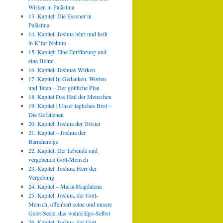
Wirken in Palästina
13. Kapitel: Die Essener in
Palästina
14. Kapitel: Joshua lehrt und heilt
in K’far Nahum
15. Kapitel: Eine Entführung und
eine Heirat
16. Kapitel: Joshuas Wirken
17. Kapitel In Gedanken, Worten
und Taten – Der göttliche Plan
18. Kapitel Das Heil der Menschen
19. Kapitel : Unser tägliches Brot –
Die Gefallenen
20. Kapitel: Joshua der Tröster
21. Kapitel – Joshua der
Barmherzige
22. Kapitel: Der liebende und
vergebende Gott-Mensch
23. Kapitel: Joshua, Herr der
Vergebung
24. Kapitel – Maria Magdalena
25. Kapitel: Joshua, der Gott-
Mensch, offenbart seine und unsere
Geist-Seele, das wahre Ego-Selbst
26. Kapitel: Joshua, der Gott-