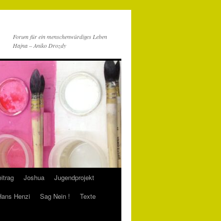
Forum für ein menschenwürdiges Leben
Hajna – Aniko Drozdy
itrag
Joshua
Jugendprojekt
 Hans Henzi
Sag Nein !
Texte