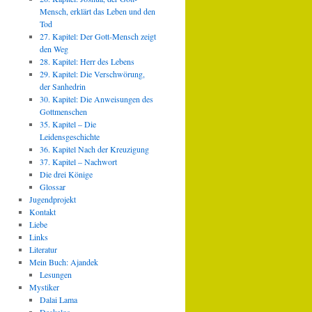
Mensch, erklärt das Leben und den
Tod
27. Kapitel: Der Gott-Mensch zeigt
den Weg
28. Kapitel: Herr des Lebens
29. Kapitel: Die Verschwörung,
der Sanhedrin
30. Kapitel: Die Anweisungen des
Gottmenschen
35. Kapitel – Die
Leidensgeschichte
36. Kapitel Nach der Kreuzigung
37. Kapitel – Nachwort
Die drei Könige
Glossar
Jugendprojekt
Kontakt
Liebe
Links
Literatur
Mein Buch: Ajandek
Lesungen
Mystiker
Dalai Lama