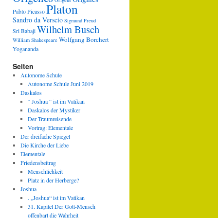
Origens
Platon
Pablo Picasso
Sandro da Verscio
Sigmund Freud
Wilhelm Busch
Sri Babaji
Wolfgang Borchert
William Shakespeare
Yogananda
Seiten
Autonome Schule
Autonome Schule Juni 2019
Daskalos
“ Joshua “ ist im Vatikan
Daskalos der Mystiker
Der Traumreisende
Vortrag: Elementale
Der dreifache Spiegel
Die Kirche der Liebe
Elementale
Friedensbeitrag
Menschlichkeit
Platz in der Herberge?
Joshua
. „Joshua“ ist im Vatikan
31. Kapitel Der Gott-Mensch
offenbart die Wahrheit