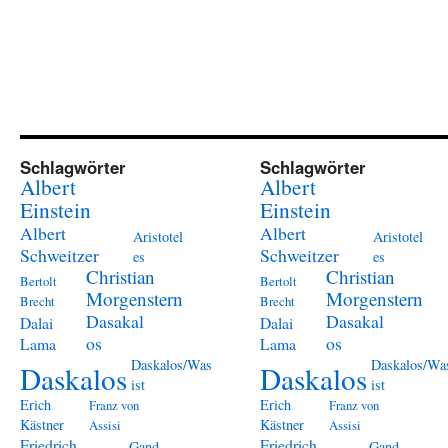
Schlagwörter
Schlagwörter
Albert
Albert
Einstein
Einstein
Albert
Albert
Aristotel
Aristotel
Schweitzer
Schweitzer
es
es
Christian
Christian
Bertolt
Bertolt
Morgenstern
Morgenstern
Brecht
Brecht
Dasakal
Dasakal
Dalai
Dalai
os
os
Lama
Lama
Daskalos/Was
Daskalos/Wa
Daskalos
Daskalos
ist
ist
Erich
Erich
Franz von
Franz von
Kästner
Kästner
Assisi
Assisi
Friedrich
Friedrich
Gand
Gand