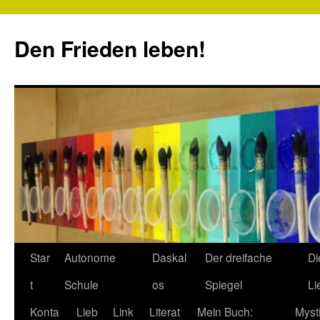
Zum
Inhalt
Den Frieden leben!
springen
Star
Autonome
Daskal
Der dreifache
Di
t
Schule
os
Spiegel
Li
Konta
Lieb
Link
Literat
Mein Buch:
Myst