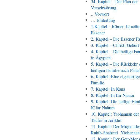
34. Kapitel – Der Plan der
Verschwörung
.. Vorwort
… Einleitung
1.Kapitel – Römer, Israelit
Essener
2. Kapitel – Die Essener F
3. Kapitel – Christi Geburt
4. Kapitel – Die heilige Fam
in Ägypten
5. Kapitel – Die Rückkehr 
heiligen Familie nach Paläs
6. Kapitel: Eine eigenartige
Familie
7. Kapitel: In Kana
8. Kapitel: In En-Nassar
9. Kapitel: Die heilige Fami
K’far Nahum
10. Kapitel: Yiohannan der
Täufer in Jerikho
11. Kapitel: Der Mugkatde
Rahib-Shaheed Yiohann
12. Kapitel: Der Gott-Men