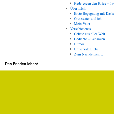
Rede gegen den Krieg – 19
Über mich
Erste Begegnung mit Dask
Grossvater und ich
Mein Vater
Verschiedenes
Gebete aus aller Welt
Gedichte – Gedanken
Humor
Universale Liebe
Zum Nachdenken…
Den Frieden leben!