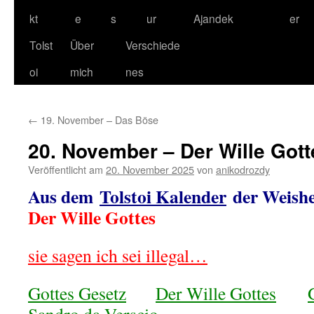
kt
e
s
ur
Ajandek
er
Tolst
Über
Verschiede
oi
mich
nes
←
19. November – Das Böse
20. November – Der Wille Gott
Veröffentlicht am
20. November 2025
von
anikodrozdy
Aus dem
Tolstoi Kalender
der Weish
Der Wille Gottes
sie sagen ich sei illegal…
Gottes Gesetz
Der Wille Gottes