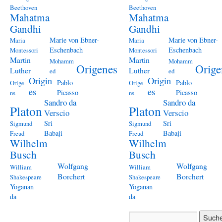
Beethoven
Beethoven
Mahatma
Mahatma
Gandhi
Gandhi
Marie von Ebner-
Marie von Ebner-
Maria
Maria
Eschenbach
Eschenbach
Montessori
Montessori
Martin
Martin
Mohamm
Mohamm
Origenes
Orige
Luther
Luther
ed
ed
Origin
Origin
Pablo
Pablo
Orige
Orige
es
es
Picasso
Picasso
ns
ns
Sandro da
Sandro da
Platon
Platon
Verscio
Verscio
Sri
Sri
Sigmund
Sigmund
Babaji
Babaji
Freud
Freud
Wilhelm
Wilhelm
Busch
Busch
Wolfgang
Wolfgang
William
William
Borchert
Borchert
Shakespeare
Shakespeare
Yoganan
Yoganan
da
da