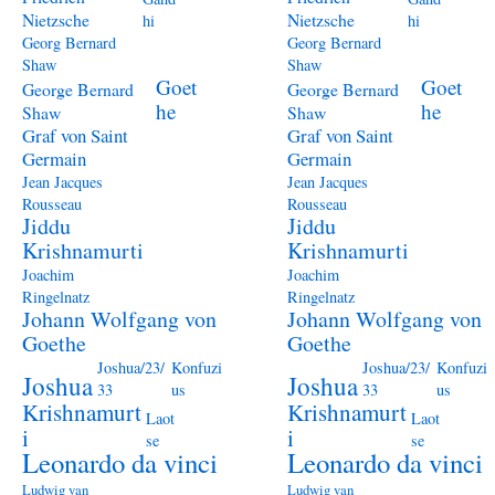
Nietzsche
Nietzsche
hi
hi
Georg Bernard
Georg Bernard
Shaw
Shaw
Goet
Goet
George Bernard
George Bernard
he
he
Shaw
Shaw
Graf von Saint
Graf von Saint
Germain
Germain
Jean Jacques
Jean Jacques
Rousseau
Rousseau
Jiddu
Jiddu
Krishnamurti
Krishnamurti
Joachim
Joachim
Ringelnatz
Ringelnatz
Johann Wolfgang von
Johann Wolfgang von
Goethe
Goethe
Joshua/23/
Konfuzi
Joshua/23/
Konfuzi
Joshua
Joshua
33
us
33
us
Krishnamurt
Krishnamurt
Laot
Laot
i
i
se
se
Leonardo da vinci
Leonardo da vinci
Ludwig van
Ludwig van