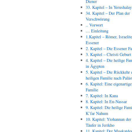
Diener
33. Kapitel – In Yerushala
34. Kapitel – Der Plan der
Verschwörung
.. Vorwort
… Einleitung
1.Kapitel – Römer, Israelit
Essener
2. Kapitel – Die Essener F
3. Kapitel – Christi Geburt
4. Kapitel – Die heilige Fam
in Ägypten
5. Kapitel – Die Rückkehr 
heiligen Familie nach Paläs
6. Kapitel: Eine eigenartige
Familie
7. Kapitel: In Kana
8. Kapitel: In En-Nassar
9. Kapitel: Die heilige Fami
K’far Nahum
10. Kapitel: Yiohannan der
Täufer in Jerikho
11. Kapitel: Der Mugkatde