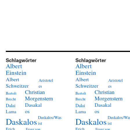
Schlagwörter
Schlagwörter
Albert
Albert
Einstein
Einstein
Albert
Albert
Aristotel
Aristotel
Schweitzer
Schweitzer
es
es
Christian
Christian
Bertolt
Bertolt
Morgenstern
Morgenstern
Brecht
Brecht
Dasakal
Dasakal
Dalai
Dalai
os
os
Lama
Lama
Daskalos/Was
Daskalos/Wa
Daskalos
Daskalos
ist
ist
Erich
Erich
Franz von
Franz von