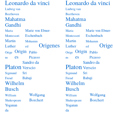
Leonardo da vinci
Leonardo da vinci
Ludwig van
Ludwig van
Beethoven
Beethoven
Mahatma
Mahatma
Gandhi
Gandhi
Marie von Ebner-
Marie von Ebner-
Maria
Maria
Eschenbach
Eschenbach
Montessori
Montessori
Martin
Martin
Mohamm
Mohamm
Origenes
Orige
Luther
Luther
ed
ed
Origin
Origin
Pablo
Pablo
Orige
Orige
es
es
Picasso
Picasso
ns
ns
Sandro da
Sandro da
Platon
Platon
Verscio
Verscio
Sri
Sri
Sigmund
Sigmund
Babaji
Babaji
Freud
Freud
Wilhelm
Wilhelm
Busch
Busch
Wolfgang
Wolfgang
William
William
Borchert
Borchert
Shakespeare
Shakespeare
Yoganan
Yoganan
da
da