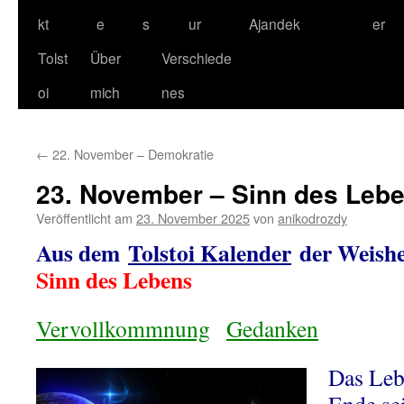
kt
e
s
ur
Ajandek
er
Tolst
Über
Verschiede
oi
mich
nes
←
22. November – Demokratie
23. November – Sinn des Leb
Veröffentlicht am
23. November 2025
von
anikodrozdy
Aus dem
Tolstoi Kalender
der Weishe
Sinn des Lebens
Vervollkommnung
Gedanken
Das Leb