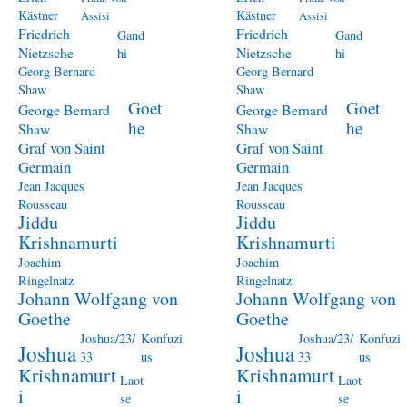
Kästner
Kästner
Assisi
Assisi
Friedrich
Friedrich
Gand
Gand
Nietzsche
Nietzsche
hi
hi
Georg Bernard
Georg Bernard
Shaw
Shaw
Goet
Goet
George Bernard
George Bernard
he
he
Shaw
Shaw
Graf von Saint
Graf von Saint
Germain
Germain
Jean Jacques
Jean Jacques
Rousseau
Rousseau
Jiddu
Jiddu
Krishnamurti
Krishnamurti
Joachim
Joachim
Ringelnatz
Ringelnatz
Johann Wolfgang von
Johann Wolfgang von
Goethe
Goethe
Joshua/23/
Konfuzi
Joshua/23/
Konfuzi
Joshua
Joshua
33
us
33
us
Krishnamurt
Krishnamurt
Laot
Laot
i
i
se
se