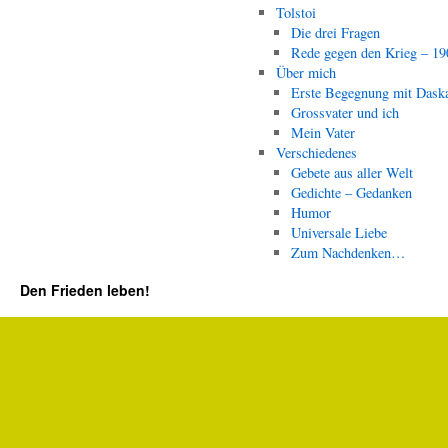
Tolstoi
Die drei Fragen
Rede gegen den Krieg – 19
Über mich
Erste Begegnung mit Dask
Grossvater und ich
Mein Vater
Verschiedenes
Gebete aus aller Welt
Gedichte – Gedanken
Humor
Universale Liebe
Zum Nachdenken…
Den Frieden leben!