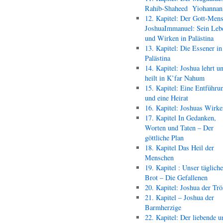
Rahib-Shaheed Yiohann
12. Kapitel: Der Gott-Men
JoshuaImmanuel: Sein Leb
und Wirken in Palästina
13. Kapitel: Die Essener in
Palästina
14. Kapitel: Joshua lehrt u
heilt in K’far Nahum
15. Kapitel: Eine Entführu
und eine Heirat
16. Kapitel: Joshuas Wirk
17. Kapitel In Gedanken,
Worten und Taten – Der
göttliche Plan
18. Kapitel Das Heil der
Menschen
19. Kapitel : Unser täglich
Brot – Die Gefallenen
20. Kapitel: Joshua der Trö
21. Kapitel – Joshua der
Barmherzige
22. Kapitel: Der liebende u