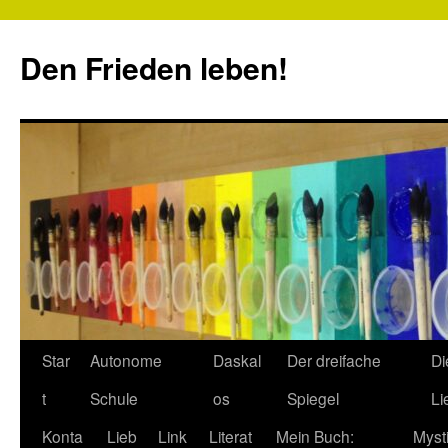
Zum
Inhalt
Den Frieden leben!
springen
Star
Autonome
Daskal
Der dreifache
Di
t
Schule
os
Spiegel
Li
Konta
Lieb
Link
Literat
Mein Buch:
Myst