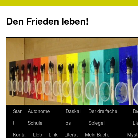
Zum
Inhalt
Den Frieden leben!
springen
Star
Autonome
Daskal
Der dreifache
Di
t
Schule
os
Spiegel
Li
Konta
Lieb
Link
Literat
Mein Buch:
Myst