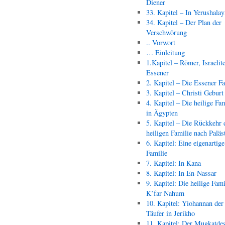
Diener
33. Kapitel – In Yerushala
34. Kapitel – Der Plan der
Verschwörung
.. Vorwort
… Einleitung
1.Kapitel – Römer, Israelit
Essener
2. Kapitel – Die Essener F
3. Kapitel – Christi Geburt
4. Kapitel – Die heilige Fam
in Ägypten
5. Kapitel – Die Rückkehr 
heiligen Familie nach Paläs
6. Kapitel: Eine eigenartige
Familie
7. Kapitel: In Kana
8. Kapitel: In En-Nassar
9. Kapitel: Die heilige Fami
K’far Nahum
10. Kapitel: Yiohannan der
Täufer in Jerikho
11. Kapitel: Der Mugkatde