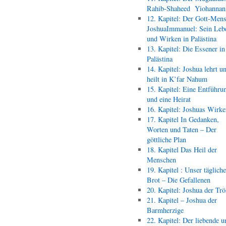
Rahib-Shaheed Yiohann
12. Kapitel: Der Gott-Men
JoshuaImmanuel: Sein Leb
und Wirken in Palästina
13. Kapitel: Die Essener in
Palästina
14. Kapitel: Joshua lehrt u
heilt in K’far Nahum
15. Kapitel: Eine Entführu
und eine Heirat
16. Kapitel: Joshuas Wirk
17. Kapitel In Gedanken,
Worten und Taten – Der
göttliche Plan
18. Kapitel Das Heil der
Menschen
19. Kapitel : Unser täglich
Brot – Die Gefallenen
20. Kapitel: Joshua der Trö
21. Kapitel – Joshua der
Barmherzige
22. Kapitel: Der liebende u