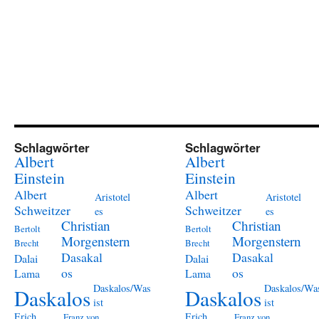
Schlagwörter
Schlagwörter
Albert
Albert
Einstein
Einstein
Albert
Albert
Aristotel
Aristotel
Schweitzer
Schweitzer
es
es
Christian
Christian
Bertolt
Bertolt
Morgenstern
Morgenstern
Brecht
Brecht
Dasakal
Dasakal
Dalai
Dalai
os
os
Lama
Lama
Daskalos/Was
Daskalos/Wa
Daskalos
Daskalos
ist
ist
Erich
Erich
Franz von
Franz von