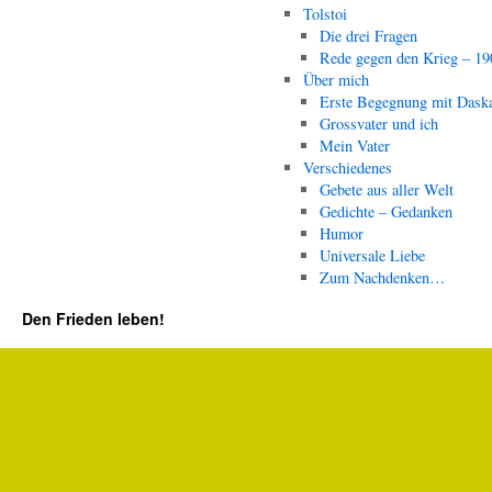
Tolstoi
Die drei Fragen
Rede gegen den Krieg – 19
Über mich
Erste Begegnung mit Dask
Grossvater und ich
Mein Vater
Verschiedenes
Gebete aus aller Welt
Gedichte – Gedanken
Humor
Universale Liebe
Zum Nachdenken…
Den Frieden leben!