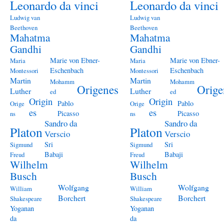
Leonardo da vinci
Leonardo da vinci
Ludwig van
Ludwig van
Beethoven
Beethoven
Mahatma
Mahatma
Gandhi
Gandhi
Marie von Ebner-
Marie von Ebner-
Maria
Maria
Eschenbach
Eschenbach
Montessori
Montessori
Martin
Martin
Mohamm
Mohamm
Origenes
Orige
Luther
Luther
ed
ed
Origin
Origin
Pablo
Pablo
Orige
Orige
es
es
Picasso
Picasso
ns
ns
Sandro da
Sandro da
Platon
Platon
Verscio
Verscio
Sri
Sri
Sigmund
Sigmund
Babaji
Babaji
Freud
Freud
Wilhelm
Wilhelm
Busch
Busch
Wolfgang
Wolfgang
William
William
Borchert
Borchert
Shakespeare
Shakespeare
Yoganan
Yoganan
da
da