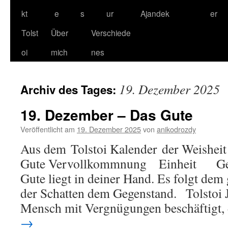
kt
e
s
ur
Ajandek
er
Tolst
Über
Verschiede
oi
mich
nes
19. Dezember 2025
Archiv des Tages:
19. Dezember – Das Gute
Veröffentlicht am
19. Dezember 2025
von
anikodrozdy
Aus dem Tolstoi Kalender der Weisheit
Gute Vervollkommnung Einheit Gewi
Gute liegt in deiner Hand. Es folgt de
der Schatten dem Gegenstand. Tolstoi J
Mensch mit Vergnügungen beschäftigt
→