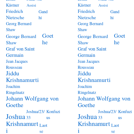
Kästner
Kästner
Assisi
Assisi
Friedrich
Friedrich
Gand
Gand
Nietzsche
Nietzsche
hi
hi
Georg Bernard
Georg Bernard
Shaw
Shaw
Goet
Goet
George Bernard
George Bernard
he
he
Shaw
Shaw
Graf von Saint
Graf von Saint
Germain
Germain
Jean Jacques
Jean Jacques
Rousseau
Rousseau
Jiddu
Jiddu
Krishnamurti
Krishnamurti
Joachim
Joachim
Ringelnatz
Ringelnatz
Johann Wolfgang von
Johann Wolfgang von
Goethe
Goethe
Joshua/23/
Konfuzi
Joshua/23/
Konfuzi
Joshua
Joshua
33
us
33
us
Krishnamurt
Krishnamurt
Laot
Laot
i
i
se
se