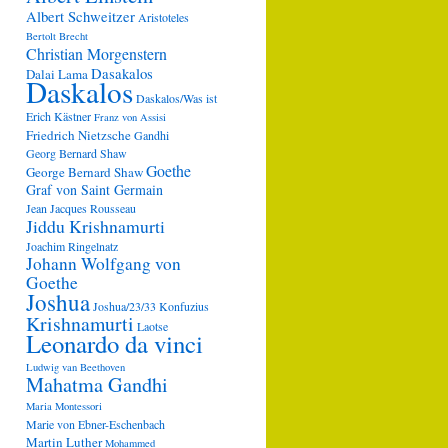
Albert Schweitzer
Aristoteles
Bertolt Brecht
Christian Morgenstern
Dasakalos
Dalai Lama
Daskalos
Daskalos/Was ist
Erich Kästner
Franz von Assisi
Friedrich Nietzsche
Gandhi
Georg Bernard Shaw
Goethe
George Bernard Shaw
Graf von Saint Germain
Jean Jacques Rousseau
Jiddu Krishnamurti
Joachim Ringelnatz
Johann Wolfgang von
Goethe
Joshua
Joshua/23/33
Konfuzius
Krishnamurti
Laotse
Leonardo da vinci
Ludwig van Beethoven
Mahatma Gandhi
Maria Montessori
Marie von Ebner-Eschenbach
Martin Luther
Mohammed