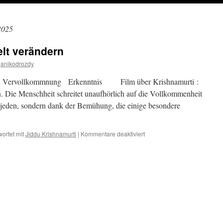
2025
lt verändern
anikodrozdy
ern Vervollkommnung Erkenntnis Film über Krishnamurti :
. Die Menschheit schreitet unaufhörlich auf die Vollkommenheit
 jeden, sondern dank der Bemühung, die einige besondere
für
ortet mit
Jiddu Krishnamurti
|
Kommentare deaktiviert
18.
Dezember
–
Die
Welt
verändern