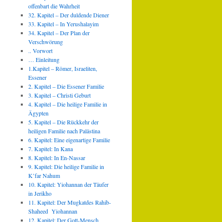
offenbart die Wahrheit
32. Kapitel – Der duldende Diener
33. Kapitel – In Yerushalayim
34. Kapitel – Der Plan der
Verschwörung
.. Vorwort
… Einleitung
1.Kapitel – Römer, Israeliten,
Essener
2. Kapitel – Die Essener Familie
3. Kapitel – Christi Geburt
4. Kapitel – Die heilige Familie in
Ägypten
5. Kapitel – Die Rückkehr der
heiligen Familie nach Palästina
6. Kapitel: Eine eigenartige Familie
7. Kapitel: In Kana
8. Kapitel: In En-Nassar
9. Kapitel: Die heilige Familie in
K’far Nahum
10. Kapitel: Yiohannan der Täufer
in Jerikho
11. Kapitel: Der Mugkatdes Rahib-
Shaheed Yiohannan
12. Kapitel: Der Gott-Mensch