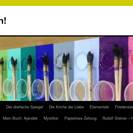
n!
s
Der dreifache Spiegel
Die Kirche der Liebe
Elementale
Friedensbe
Mein Buch: Ajandek
Mystiker
Papierlose Zeitung
Rudolf Steiner –