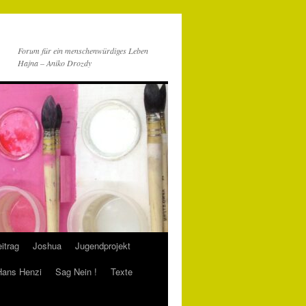
Forum für ein menschenwürdiges Leben
Hajna – Aniko Drozdy
itrag
Joshua
Jugendprojekt
 Hans Henzi
Sag Nein !
Texte