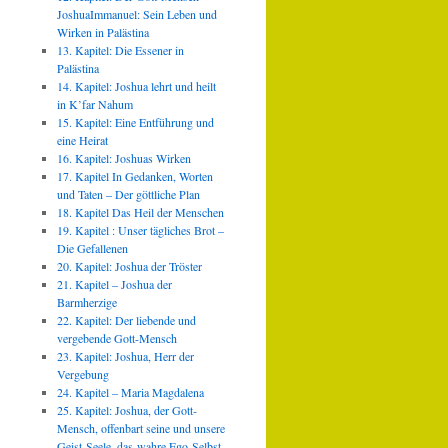
JoshuaImmanuel: Sein Leben und
Wirken in Palästina
13. Kapitel: Die Essener in
Palästina
14. Kapitel: Joshua lehrt und heilt
in K’far Nahum
15. Kapitel: Eine Entführung und
eine Heirat
16. Kapitel: Joshuas Wirken
17. Kapitel In Gedanken, Worten
und Taten – Der göttliche Plan
18. Kapitel Das Heil der Menschen
19. Kapitel : Unser tägliches Brot –
Die Gefallenen
20. Kapitel: Joshua der Tröster
21. Kapitel – Joshua der
Barmherzige
22. Kapitel: Der liebende und
vergebende Gott-Mensch
23. Kapitel: Joshua, Herr der
Vergebung
24. Kapitel – Maria Magdalena
25. Kapitel: Joshua, der Gott-
Mensch, offenbart seine und unsere
Geist-Seele, das wahre Ego-Selbst