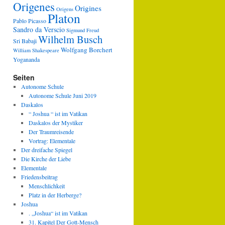
Origenes
Origines
Origens
Platon
Pablo Picasso
Sandro da Verscio
Sigmund Freud
Wilhelm Busch
Sri Babaji
Wolfgang Borchert
William Shakespeare
Yogananda
Seiten
Autonome Schule
Autonome Schule Juni 2019
Daskalos
“ Joshua “ ist im Vatikan
Daskalos der Mystiker
Der Traumreisende
Vortrag: Elementale
Der dreifache Spiegel
Die Kirche der Liebe
Elementale
Friedensbeitrag
Menschlichkeit
Platz in der Herberge?
Joshua
. „Joshua“ ist im Vatikan
31. Kapitel Der Gott-Mensch