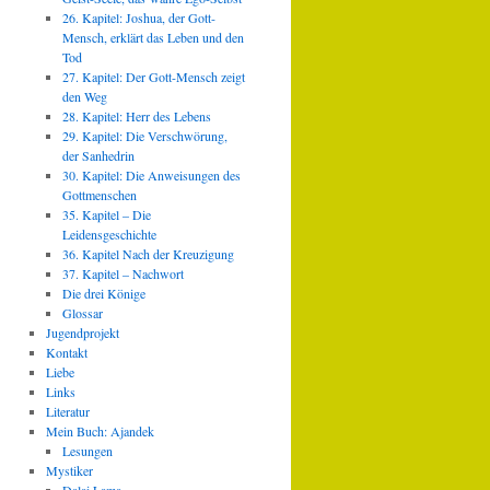
26. Kapitel: Joshua, der Gott-
Mensch, erklärt das Leben und den
Tod
27. Kapitel: Der Gott-Mensch zeigt
den Weg
28. Kapitel: Herr des Lebens
29. Kapitel: Die Verschwörung,
der Sanhedrin
30. Kapitel: Die Anweisungen des
Gottmenschen
35. Kapitel – Die
Leidensgeschichte
36. Kapitel Nach der Kreuzigung
37. Kapitel – Nachwort
Die drei Könige
Glossar
Jugendprojekt
Kontakt
Liebe
Links
Literatur
Mein Buch: Ajandek
Lesungen
Mystiker