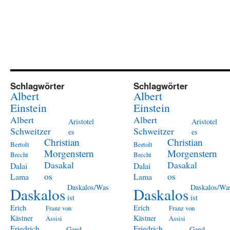
Schlagwörter
Schlagwörter
Albert
Albert
Einstein
Einstein
Albert
Albert
Aristotel
Aristotel
Schweitzer
Schweitzer
es
es
Christian
Christian
Bertolt
Bertolt
Morgenstern
Morgenstern
Brecht
Brecht
Dasakal
Dasakal
Dalai
Dalai
os
os
Lama
Lama
Daskalos/Was
Daskalos/Wa
Daskalos
Daskalos
ist
ist
Erich
Erich
Franz von
Franz von
Kästner
Kästner
Assisi
Assisi
Friedrich
Friedrich
Gand
Gand