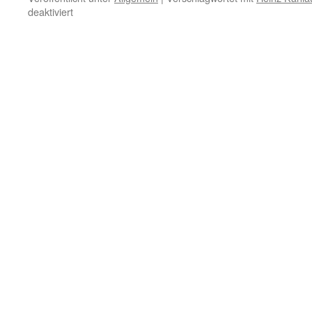
für
deaktiviert
20.
Dezember
–
Wahre
Religion