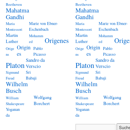
Beethoven
Beethoven
Mahatma
Mahatma
Gandhi
Gandhi
Marie von Ebner-
Marie von Ebner-
Maria
Maria
Eschenbach
Eschenbach
Montessori
Montessori
Martin
Martin
Mohamm
Mohamm
Origenes
Orige
Luther
Luther
ed
ed
Origin
Origin
Pablo
Pablo
Orige
Orige
es
es
Picasso
Picasso
ns
ns
Sandro da
Sandro da
Platon
Platon
Verscio
Verscio
Sri
Sri
Sigmund
Sigmund
Babaji
Babaji
Freud
Freud
Wilhelm
Wilhelm
Busch
Busch
Wolfgang
Wolfgang
William
William
Borchert
Borchert
Shakespeare
Shakespeare
Yoganan
Yoganan
da
da