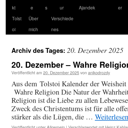
kt
e
s
ur
Ajandek
er
Tolst
Über
Verschiede
oi
mich
nes
20. Dezember 2025
Archiv des Tages:
20. Dezember – Wahre Religio
Veröffentlicht am
20. Dezember 2025
von
anikodrozdy
Aus dem Tolstoi Kalender der Weishe
Wahre Religion Die Natur der Wahrhe
Religion ist die Liebe zu allen Lebewes
Zweck des Christentums ist für alle offen
stärker als die Lügen, die …
Weiterlese
Veröffentlicht unter
Allgemein
|
Verschlagwortet mit
Heinz Kahla