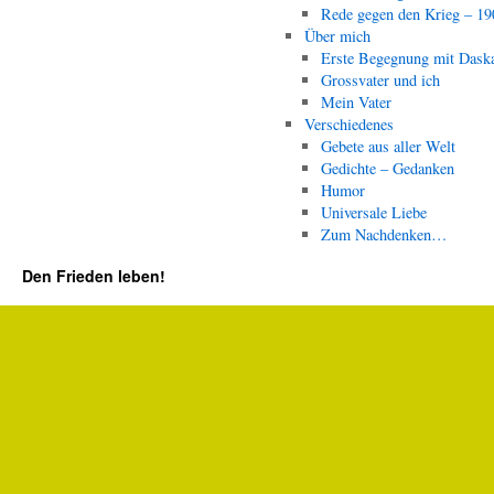
Rede gegen den Krieg – 19
Über mich
Erste Begegnung mit Dask
Grossvater und ich
Mein Vater
Verschiedenes
Gebete aus aller Welt
Gedichte – Gedanken
Humor
Universale Liebe
Zum Nachdenken…
Den Frieden leben!