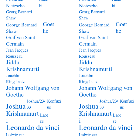
Nietzsche
Nietzsche
hi
hi
Georg Bernard
Georg Bernard
Shaw
Shaw
Goet
Goet
George Bernard
George Bernard
he
he
Shaw
Shaw
Graf von Saint
Graf von Saint
Germain
Germain
Jean Jacques
Jean Jacques
Rousseau
Rousseau
Jiddu
Jiddu
Krishnamurti
Krishnamurti
Joachim
Joachim
Ringelnatz
Ringelnatz
Johann Wolfgang von
Johann Wolfgang von
Goethe
Goethe
Joshua/23/
Konfuzi
Joshua/23/
Konfuzi
Joshua
Joshua
33
us
33
us
Krishnamurt
Krishnamurt
Laot
Laot
i
i
se
se
Leonardo da vinci
Leonardo da vinci
Ludwig van
Ludwig van