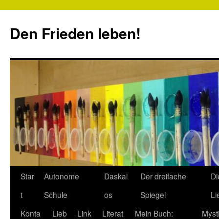
Zum
Inhalt
Den Frieden leben!
springen
Star
Autonome
Daskal
Der dreifache
Di
t
Schule
os
Spiegel
Li
Konta
Lieb
Link
Literat
Mein Buch:
Myst