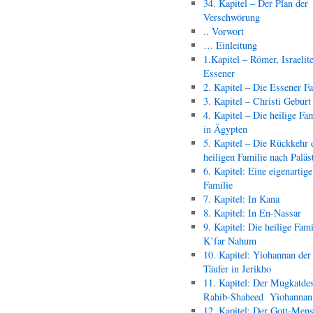
34. Kapitel – Der Plan der
Verschwörung
.. Vorwort
… Einleitung
1.Kapitel – Römer, Israelit
Essener
2. Kapitel – Die Essener F
3. Kapitel – Christi Geburt
4. Kapitel – Die heilige Fam
in Ägypten
5. Kapitel – Die Rückkehr 
heiligen Familie nach Paläs
6. Kapitel: Eine eigenartige
Familie
7. Kapitel: In Kana
8. Kapitel: In En-Nassar
9. Kapitel: Die heilige Fami
K’far Nahum
10. Kapitel: Yiohannan der
Täufer in Jerikho
11. Kapitel: Der Mugkatde
Rahib-Shaheed Yiohann
12. Kapitel: Der Gott-Men