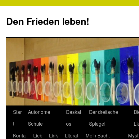
Zum
Inhalt
Den Frieden leben!
springen
Star
Autonome
Daskal
Der dreifache
Di
t
Schule
os
Spiegel
Li
Konta
Lieb
Link
Literat
Mein Buch:
Myst