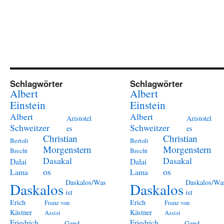
Schlagwörter
Schlagwörter
Albert
Albert
Einstein
Einstein
Albert
Albert
Aristotel
Aristotel
Schweitzer
Schweitzer
es
es
Christian
Christian
Bertolt
Bertolt
Morgenstern
Morgenstern
Brecht
Brecht
Dasakal
Dasakal
Dalai
Dalai
os
os
Lama
Lama
Daskalos/Was
Daskalos/Wa
Daskalos
Daskalos
ist
ist
Erich
Erich
Franz von
Franz von
Kästner
Kästner
Assisi
Assisi
Friedrich
Friedrich
Gand
Gand