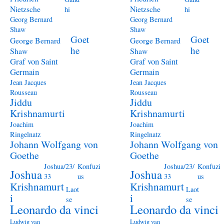
Nietzsche
Nietzsche
hi
hi
Georg Bernard
Georg Bernard
Shaw
Shaw
Goet
Goet
George Bernard
George Bernard
he
he
Shaw
Shaw
Graf von Saint
Graf von Saint
Germain
Germain
Jean Jacques
Jean Jacques
Rousseau
Rousseau
Jiddu
Jiddu
Krishnamurti
Krishnamurti
Joachim
Joachim
Ringelnatz
Ringelnatz
Johann Wolfgang von
Johann Wolfgang von
Goethe
Goethe
Joshua/23/
Konfuzi
Joshua/23/
Konfuzi
Joshua
Joshua
33
us
33
us
Krishnamurt
Krishnamurt
Laot
Laot
i
i
se
se
Leonardo da vinci
Leonardo da vinci
Ludwig van
Ludwig van