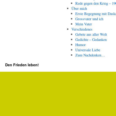
Rede gegen den Krieg – 19
Über mich
Erste Begegnung mit Dask
Grossvater und ich
Mein Vater
Verschiedenes
Gebete aus aller Welt
Gedichte – Gedanken
Humor
Universale Liebe
Zum Nachdenken…
Den Frieden leben!