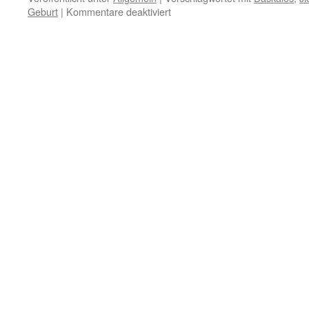
für
Geburt
|
Kommentare deaktiviert
24.
Dezember
–
Das
geistige
Leben