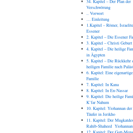
34. Kapitel – Der Plan der
Verschwörung
.. Vorwort
… Einleitung
1.Kapitel – Römer, Israelit
Essener
2. Kapitel – Die Essener F
3. Kapitel – Christi Geburt
4. Kapitel – Die heilige Fam
in Ägypten
5. Kapitel – Die Rückkehr 
heiligen Familie nach Paläs
6. Kapitel: Eine eigenartige
Familie
7. Kapitel: In Kana
8. Kapitel: In En-Nassar
9. Kapitel: Die heilige Fami
K’far Nahum
10. Kapitel: Yiohannan der
Täufer in Jerikho
11. Kapitel: Der Mugkatde
Rahib-Shaheed Yiohann
12. Kapitel: Der Gott-Men