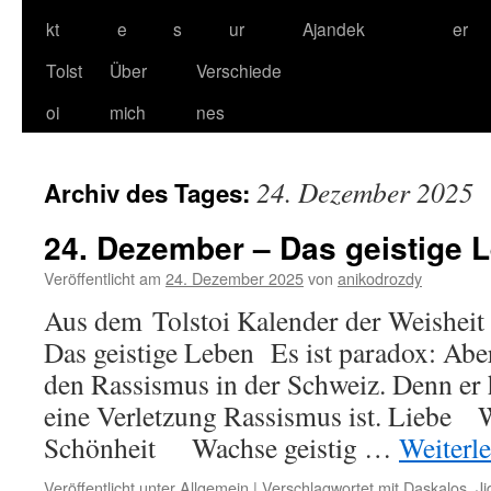
kt
e
s
ur
Ajandek
er
Tolst
Über
Verschiede
oi
mich
nes
24. Dezember 2025
Archiv des Tages:
24. Dezember – Das geistige 
Veröffentlicht am
24. Dezember 2025
von
anikodrozdy
Aus dem Tolstoi Kalender der Weishei
Das geistige Leben Es ist paradox: Aber
den Rassismus in der Schweiz. Denn er h
eine Verletzung Rassismus ist. Liebe
Schönheit Wachse geistig …
Weiterl
Veröffentlicht unter
Allgemein
|
Verschlagwortet mit
Daskalos
,
Ji