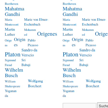
Beethoven
Beethoven
Mahatma
Mahatma
Gandhi
Gandhi
Marie von Ebner-
Marie von Ebner-
Maria
Maria
Eschenbach
Eschenbach
Montessori
Montessori
Martin
Martin
Mohamm
Mohamm
Origenes
Orige
Luther
Luther
ed
ed
Origin
Origin
Pablo
Pablo
Orige
Orige
es
es
Picasso
Picasso
ns
ns
Sandro da
Sandro da
Platon
Platon
Verscio
Verscio
Sri
Sri
Sigmund
Sigmund
Babaji
Babaji
Freud
Freud
Wilhelm
Wilhelm
Busch
Busch
Wolfgang
Wolfgang
William
William
Borchert
Borchert
Shakespeare
Shakespeare
Yoganan
Yoganan
da
da