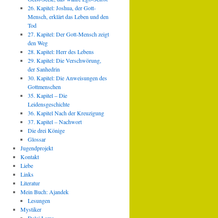
26. Kapitel: Joshua, der Gott-
Mensch, erklärt das Leben und den
Tod
27. Kapitel: Der Gott-Mensch zeigt
den Weg
28. Kapitel: Herr des Lebens
29. Kapitel: Die Verschwörung,
der Sanhedrin
30. Kapitel: Die Anweisungen des
Gottmenschen
35. Kapitel – Die
Leidensgeschichte
36. Kapitel Nach der Kreuzigung
37. Kapitel – Nachwort
Die drei Könige
Glossar
Jugendprojekt
Kontakt
Liebe
Links
Literatur
Mein Buch: Ajandek
Lesungen
Mystiker