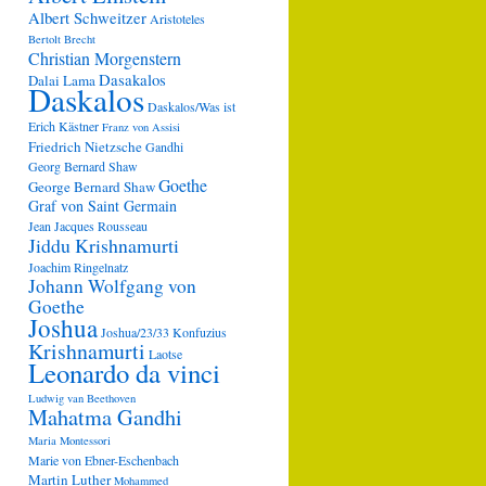
Albert Schweitzer
Aristoteles
Bertolt Brecht
Christian Morgenstern
Dasakalos
Dalai Lama
Daskalos
Daskalos/Was ist
Erich Kästner
Franz von Assisi
Friedrich Nietzsche
Gandhi
Georg Bernard Shaw
Goethe
George Bernard Shaw
Graf von Saint Germain
Jean Jacques Rousseau
Jiddu Krishnamurti
Joachim Ringelnatz
Johann Wolfgang von
Goethe
Joshua
Joshua/23/33
Konfuzius
Krishnamurti
Laotse
Leonardo da vinci
Ludwig van Beethoven
Mahatma Gandhi
Maria Montessori
Marie von Ebner-Eschenbach
Martin Luther
Mohammed