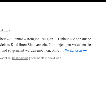
odrozdy
eit – 8. Januar – Religion Religion Einheit Die christliche
 kleines Kind ihren Sinn versteht. Nur diejenigen verstehen sie
eben und so genannt werden möchten, ohne …
Weiterlesen
→
für
ortet mit
Krishnamurti
|
Kommentare deaktiviert
8.
Januar
–
Religion