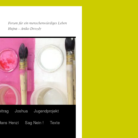
Forum für ein menschenwürdiges Leben
Hajna – Aniko Drozdy
itrag
Joshua
Jugendprojekt
 Hans Henzi
Sag Nein !
Texte