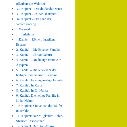
offenbart die Wahrheit
32. Kapitel – Der duldende Diener
33. Kapitel – In Yerushalayim
34. Kapitel – Der Plan der
Verschwörung
.. Vorwort
… Einleitung
1.Kapitel – Römer, Israeliten,
Essener
2. Kapitel – Die Essener Familie
3. Kapitel – Christi Geburt
4. Kapitel – Die heilige Familie in
Ägypten
5. Kapitel – Die Rückkehr der
heiligen Familie nach Palästina
6. Kapitel: Eine eigenartige Familie
7. Kapitel: In Kana
8. Kapitel: In En-Nassar
9. Kapitel: Die heilige Familie in
K’far Nahum
10. Kapitel: Yiohannan der Täufer
in Jerikho
11. Kapitel: Der Mugkatdes Rahib-
Shaheed Yiohannan
12. Kapitel: Der Gott-Mensch