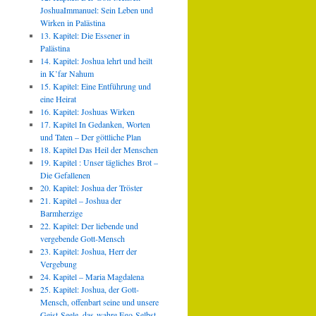
JoshuaImmanuel: Sein Leben und
Wirken in Palästina
13. Kapitel: Die Essener in
Palästina
14. Kapitel: Joshua lehrt und heilt
in K’far Nahum
15. Kapitel: Eine Entführung und
eine Heirat
16. Kapitel: Joshuas Wirken
17. Kapitel In Gedanken, Worten
und Taten – Der göttliche Plan
18. Kapitel Das Heil der Menschen
19. Kapitel : Unser tägliches Brot –
Die Gefallenen
20. Kapitel: Joshua der Tröster
21. Kapitel – Joshua der
Barmherzige
22. Kapitel: Der liebende und
vergebende Gott-Mensch
23. Kapitel: Joshua, Herr der
Vergebung
24. Kapitel – Maria Magdalena
25. Kapitel: Joshua, der Gott-
Mensch, offenbart seine und unsere
Geist-Seele, das wahre Ego-Selbst