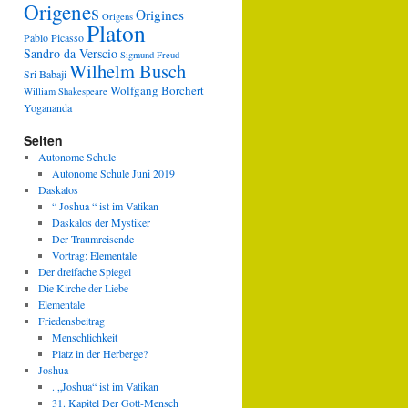
Origenes
Origines
Origens
Platon
Pablo Picasso
Sandro da Verscio
Sigmund Freud
Wilhelm Busch
Sri Babaji
Wolfgang Borchert
William Shakespeare
Yogananda
Seiten
Autonome Schule
Autonome Schule Juni 2019
Daskalos
“ Joshua “ ist im Vatikan
Daskalos der Mystiker
Der Traumreisende
Vortrag: Elementale
Der dreifache Spiegel
Die Kirche der Liebe
Elementale
Friedensbeitrag
Menschlichkeit
Platz in der Herberge?
Joshua
. „Joshua“ ist im Vatikan
31. Kapitel Der Gott-Mensch