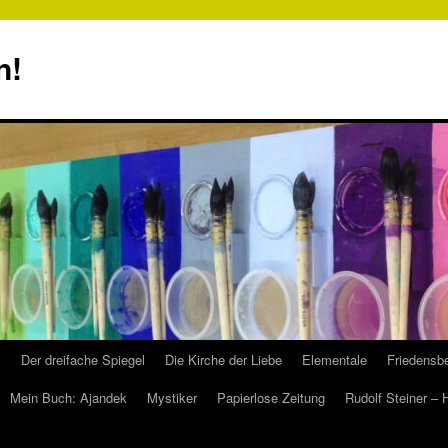
n!
s
Der dreifache Spiegel
Die Kirche der Liebe
Elementale
Friedensbe
Mein Buch: Ajandek
Mystiker
Papierlose Zeitung
Rudolf Steiner –