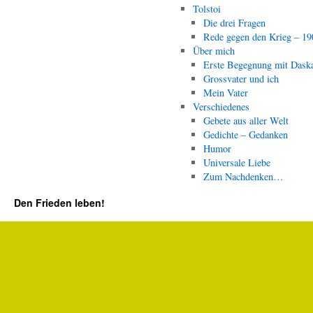
Tolstoi
Die drei Fragen
Rede gegen den Krieg – 19
Über mich
Erste Begegnung mit Dask
Grossvater und ich
Mein Vater
Verschiedenes
Gebete aus aller Welt
Gedichte – Gedanken
Humor
Universale Liebe
Zum Nachdenken…
Den Frieden leben!