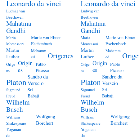
Leonardo da vinci
Leonardo da vinci
Ludwig van
Ludwig van
Beethoven
Beethoven
Mahatma
Mahatma
Gandhi
Gandhi
Marie von Ebner-
Marie von Ebner-
Maria
Maria
Eschenbach
Eschenbach
Montessori
Montessori
Martin
Martin
Mohamm
Mohamm
Origenes
Orige
Luther
Luther
ed
ed
Origin
Origin
Pablo
Pablo
Orige
Orige
es
es
Picasso
Picasso
ns
ns
Sandro da
Sandro da
Platon
Platon
Verscio
Verscio
Sri
Sri
Sigmund
Sigmund
Babaji
Babaji
Freud
Freud
Wilhelm
Wilhelm
Busch
Busch
Wolfgang
Wolfgang
William
William
Borchert
Borchert
Shakespeare
Shakespeare
Yoganan
Yoganan
da
da