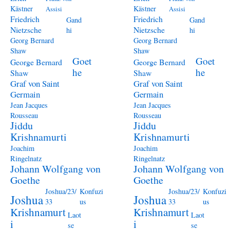
Kästner
Kästner
Assisi
Assisi
Friedrich
Friedrich
Gand
Gand
Nietzsche
Nietzsche
hi
hi
Georg Bernard
Georg Bernard
Shaw
Shaw
Goet
Goet
George Bernard
George Bernard
he
he
Shaw
Shaw
Graf von Saint
Graf von Saint
Germain
Germain
Jean Jacques
Jean Jacques
Rousseau
Rousseau
Jiddu
Jiddu
Krishnamurti
Krishnamurti
Joachim
Joachim
Ringelnatz
Ringelnatz
Johann Wolfgang von
Johann Wolfgang von
Goethe
Goethe
Joshua/23/
Konfuzi
Joshua/23/
Konfuzi
Joshua
Joshua
33
us
33
us
Krishnamurt
Krishnamurt
Laot
Laot
i
i
se
se