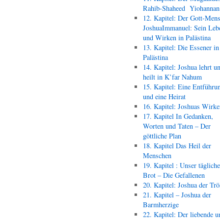
Rahib-Shaheed Yiohann
12. Kapitel: Der Gott-Men
JoshuaImmanuel: Sein Leb
und Wirken in Palästina
13. Kapitel: Die Essener in
Palästina
14. Kapitel: Joshua lehrt u
heilt in K’far Nahum
15. Kapitel: Eine Entführu
und eine Heirat
16. Kapitel: Joshuas Wirk
17. Kapitel In Gedanken,
Worten und Taten – Der
göttliche Plan
18. Kapitel Das Heil der
Menschen
19. Kapitel : Unser täglich
Brot – Die Gefallenen
20. Kapitel: Joshua der Trö
21. Kapitel – Joshua der
Barmherzige
22. Kapitel: Der liebende u