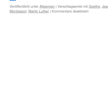
Veröffentlicht unter
Allgemein
|
Verschlagwortet mit
Goethe
,
Jea
für
Montessori
,
Martin Luther
|
Kommentare deaktiviert
10.
Januar
–
Religiöse
Erziehung