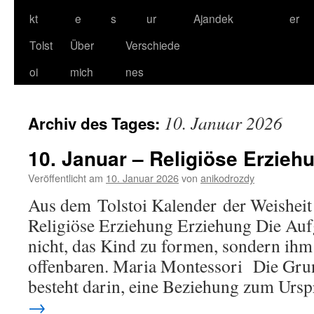
kt
e
s
ur
Ajandek
er
Tolst
Über
Verschiede
oi
mich
nes
10. Januar 2026
Archiv des Tages:
10. Januar – Religiöse Erzieh
Veröffentlicht am
10. Januar 2026
von
anikodrozdy
Aus dem Tolstoi Kalender der Weisheit 
Religiöse Erziehung Erziehung Die Au
nicht, das Kind zu formen, sondern ihm 
offenbaren. Maria Montessori Die Gru
besteht darin, eine Beziehung zum Ur
→