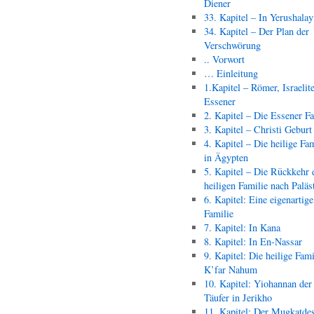
Diener
33. Kapitel – In Yerushala
34. Kapitel – Der Plan der
Verschwörung
.. Vorwort
… Einleitung
1.Kapitel – Römer, Israelit
Essener
2. Kapitel – Die Essener F
3. Kapitel – Christi Geburt
4. Kapitel – Die heilige Fam
in Ägypten
5. Kapitel – Die Rückkehr 
heiligen Familie nach Paläs
6. Kapitel: Eine eigenartige
Familie
7. Kapitel: In Kana
8. Kapitel: In En-Nassar
9. Kapitel: Die heilige Fami
K’far Nahum
10. Kapitel: Yiohannan der
Täufer in Jerikho
11. Kapitel: Der Mugkatde