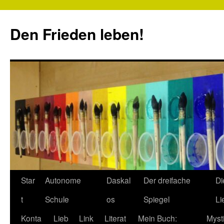
Zum
Inhalt
Den Frieden leben!
springen
Star
Autonome
Daskal
Der dreifache
Di
t
Schule
os
Spiegel
Li
Konta
Lieb
Link
Literat
Mein Buch:
Myst