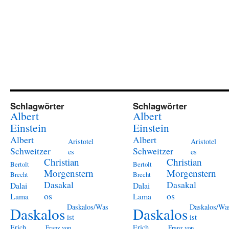
Schlagwörter
Schlagwörter
Albert
Albert
Einstein
Einstein
Albert
Albert
Aristotel
Aristotel
Schweitzer
Schweitzer
es
es
Christian
Christian
Bertolt
Bertolt
Morgenstern
Morgenstern
Brecht
Brecht
Dasakal
Dasakal
Dalai
Dalai
os
os
Lama
Lama
Daskalos/Was
Daskalos/Wa
Daskalos
Daskalos
ist
ist
Erich
Erich
Franz von
Franz von