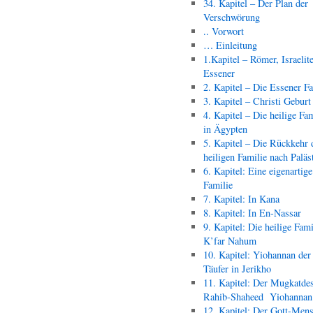
34. Kapitel – Der Plan der
Verschwörung
.. Vorwort
… Einleitung
1.Kapitel – Römer, Israelit
Essener
2. Kapitel – Die Essener F
3. Kapitel – Christi Geburt
4. Kapitel – Die heilige Fam
in Ägypten
5. Kapitel – Die Rückkehr 
heiligen Familie nach Paläs
6. Kapitel: Eine eigenartige
Familie
7. Kapitel: In Kana
8. Kapitel: In En-Nassar
9. Kapitel: Die heilige Fami
K’far Nahum
10. Kapitel: Yiohannan der
Täufer in Jerikho
11. Kapitel: Der Mugkatde
Rahib-Shaheed Yiohann
12. Kapitel: Der Gott-Men