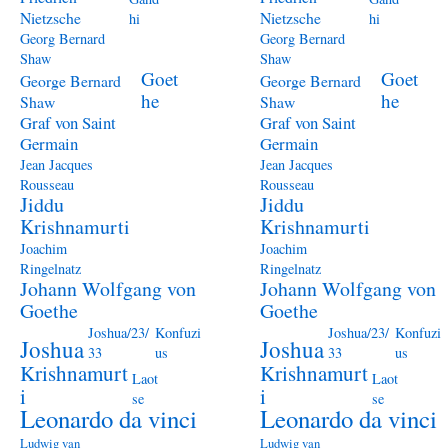
Nietzsche
Nietzsche
hi
hi
Georg Bernard
Georg Bernard
Shaw
Shaw
Goet
Goet
George Bernard
George Bernard
he
he
Shaw
Shaw
Graf von Saint
Graf von Saint
Germain
Germain
Jean Jacques
Jean Jacques
Rousseau
Rousseau
Jiddu
Jiddu
Krishnamurti
Krishnamurti
Joachim
Joachim
Ringelnatz
Ringelnatz
Johann Wolfgang von
Johann Wolfgang von
Goethe
Goethe
Joshua/23/
Konfuzi
Joshua/23/
Konfuzi
Joshua
Joshua
33
us
33
us
Krishnamurt
Krishnamurt
Laot
Laot
i
i
se
se
Leonardo da vinci
Leonardo da vinci
Ludwig van
Ludwig van