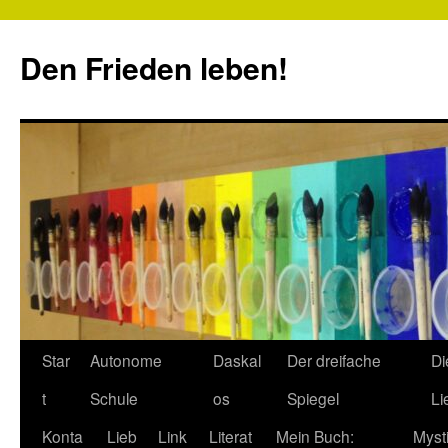
Zum
Inhalt
Den Frieden leben!
springen
Star
Autonome
Daskal
Der dreifache
Di
t
Schule
os
Spiegel
Li
Konta
Lieb
Link
Literat
Mein Buch:
Myst