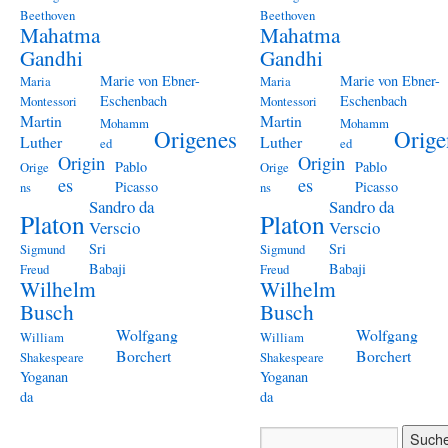
Beethoven
Beethoven
Mahatma
Mahatma
Gandhi
Gandhi
Marie von Ebner-
Marie von Ebner-
Maria
Maria
Eschenbach
Eschenbach
Montessori
Montessori
Martin
Martin
Mohamm
Mohamm
Origenes
Orige
Luther
Luther
ed
ed
Origin
Origin
Pablo
Pablo
Orige
Orige
es
es
Picasso
Picasso
ns
ns
Sandro da
Sandro da
Platon
Platon
Verscio
Verscio
Sri
Sri
Sigmund
Sigmund
Babaji
Babaji
Freud
Freud
Wilhelm
Wilhelm
Busch
Busch
Wolfgang
Wolfgang
William
William
Borchert
Borchert
Shakespeare
Shakespeare
Yoganan
Yoganan
da
da