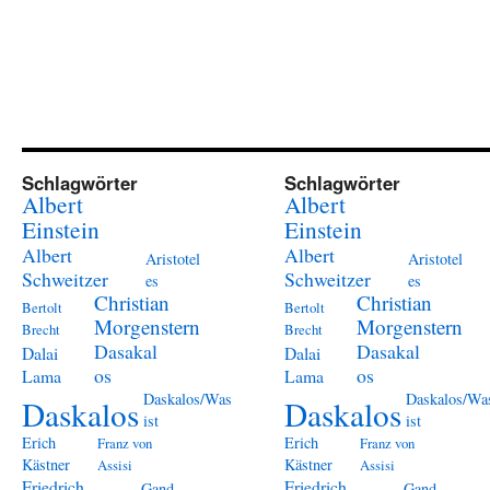
Schlagwörter
Schlagwörter
Albert
Albert
Einstein
Einstein
Albert
Albert
Aristotel
Aristotel
Schweitzer
Schweitzer
es
es
Christian
Christian
Bertolt
Bertolt
Morgenstern
Morgenstern
Brecht
Brecht
Dasakal
Dasakal
Dalai
Dalai
os
os
Lama
Lama
Daskalos/Was
Daskalos/Wa
Daskalos
Daskalos
ist
ist
Erich
Erich
Franz von
Franz von
Kästner
Kästner
Assisi
Assisi
Friedrich
Friedrich
Gand
Gand