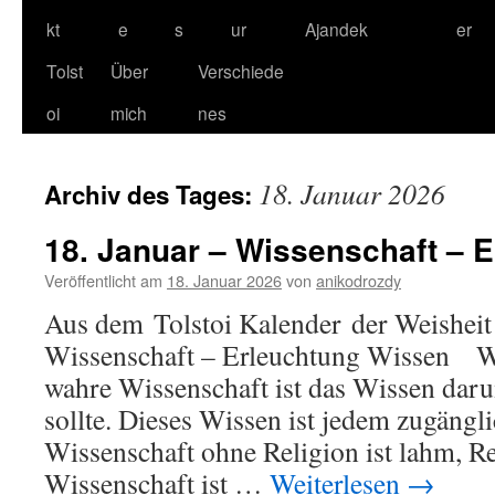
kt
e
s
ur
Ajandek
er
Tolst
Über
Verschiede
oi
mich
nes
18. Januar 2026
Archiv des Tages:
18. Januar – Wissenschaft – 
Veröffentlicht am
18. Januar 2026
von
anikodrozdy
Aus dem Tolstoi Kalender der Weisheit 
Wissenschaft – Erleuchtung Wissen Wi
wahre Wissenschaft ist das Wissen dar
sollte. Dieses Wissen ist jedem zugängli
Wissenschaft ohne Religion ist lahm, R
Wissenschaft ist …
Weiterlesen
→