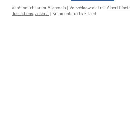
Veröffentlicht unter
Allgemein
|
Verschlagwortet mit
Albert Einst
für
des Lebens
,
Joshua
|
Kommentare deaktiviert
18.
Januar
–
Wissenschaft
–
Erleuchtung