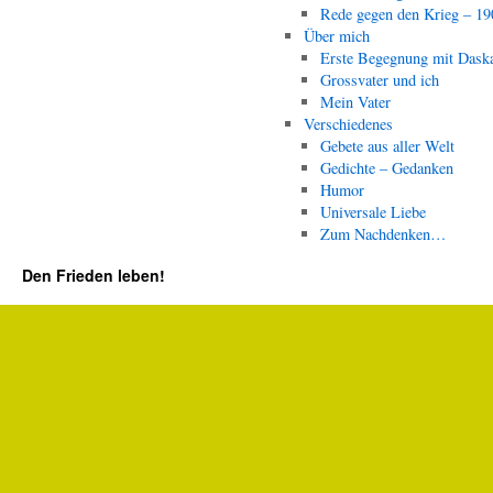
Rede gegen den Krieg – 19
Über mich
Erste Begegnung mit Dask
Grossvater und ich
Mein Vater
Verschiedenes
Gebete aus aller Welt
Gedichte – Gedanken
Humor
Universale Liebe
Zum Nachdenken…
Den Frieden leben!