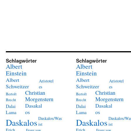
Schlagwörter
Schlagwörter
Albert
Albert
Einstein
Einstein
Albert
Albert
Aristotel
Aristotel
Schweitzer
Schweitzer
es
es
Christian
Christian
Bertolt
Bertolt
Morgenstern
Morgenstern
Brecht
Brecht
Dasakal
Dasakal
Dalai
Dalai
os
os
Lama
Lama
Daskalos/Was
Daskalos/Wa
Daskalos
Daskalos
ist
ist
Erich
Erich
Franz von
Franz von