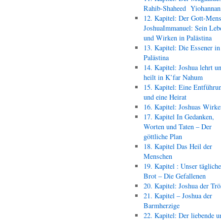
Rahib-Shaheed Yiohann
12. Kapitel: Der Gott-Men
JoshuaImmanuel: Sein Leb
und Wirken in Palästina
13. Kapitel: Die Essener in
Palästina
14. Kapitel: Joshua lehrt u
heilt in K’far Nahum
15. Kapitel: Eine Entführu
und eine Heirat
16. Kapitel: Joshuas Wirk
17. Kapitel In Gedanken,
Worten und Taten – Der
göttliche Plan
18. Kapitel Das Heil der
Menschen
19. Kapitel : Unser täglich
Brot – Die Gefallenen
20. Kapitel: Joshua der Trö
21. Kapitel – Joshua der
Barmherzige
22. Kapitel: Der liebende u