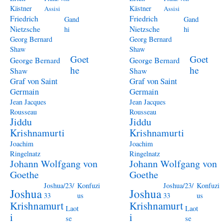
Kästner
Kästner
Assisi
Assisi
Friedrich
Friedrich
Gand
Gand
Nietzsche
Nietzsche
hi
hi
Georg Bernard
Georg Bernard
Shaw
Shaw
Goet
Goet
George Bernard
George Bernard
he
he
Shaw
Shaw
Graf von Saint
Graf von Saint
Germain
Germain
Jean Jacques
Jean Jacques
Rousseau
Rousseau
Jiddu
Jiddu
Krishnamurti
Krishnamurti
Joachim
Joachim
Ringelnatz
Ringelnatz
Johann Wolfgang von
Johann Wolfgang von
Goethe
Goethe
Joshua/23/
Konfuzi
Joshua/23/
Konfuzi
Joshua
Joshua
33
us
33
us
Krishnamurt
Krishnamurt
Laot
Laot
i
i
se
se