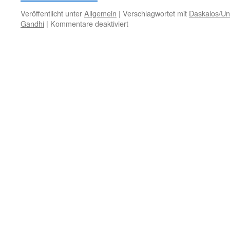
Veröffentlicht unter
Allgemein
|
Verschlagwortet mit
Daskalos/Un
für
Gandhi
|
Kommentare deaktiviert
21.
Januar
–
Innere
Vervollkommnung