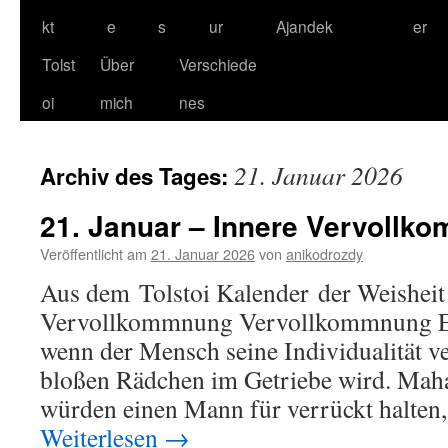
kt
e
s
ur
Ajandek
er
Tolst
Über
Verschiede
oi
mich
nes
21. Januar 2026
Archiv des Tages:
21. Januar – Innere Vervollk
Veröffentlicht am
21. Januar 2026
von
anikodrozdy
Aus dem Tolstoi Kalender der Weisheit 
Vervollkommnung Vervollkommnung Es 
wenn der Mensch seine Individualität ve
bloßen Rädchen im Getriebe wird. Ma
würden einen Mann für verrückt halten, 
Weiterlesen
→