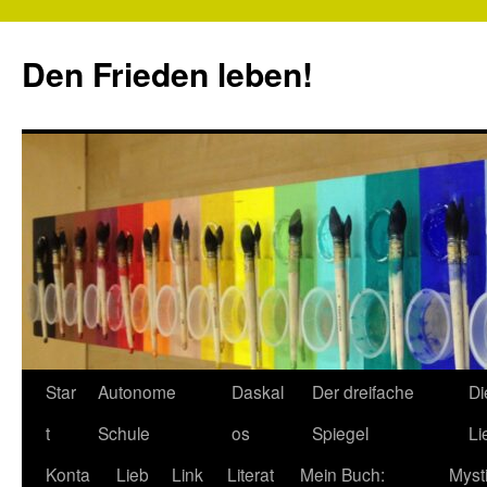
Zum
Inhalt
Den Frieden leben!
springen
Star
Autonome
Daskal
Der dreifache
Di
t
Schule
os
Spiegel
Li
Konta
Lieb
Link
Literat
Mein Buch:
Myst