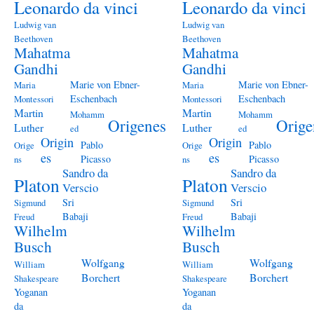
Leonardo da vinci
Leonardo da vinci
Ludwig van
Ludwig van
Beethoven
Beethoven
Mahatma
Mahatma
Gandhi
Gandhi
Marie von Ebner-
Marie von Ebner-
Maria
Maria
Eschenbach
Eschenbach
Montessori
Montessori
Martin
Martin
Mohamm
Mohamm
Origenes
Orige
Luther
Luther
ed
ed
Origin
Origin
Pablo
Pablo
Orige
Orige
es
es
Picasso
Picasso
ns
ns
Sandro da
Sandro da
Platon
Platon
Verscio
Verscio
Sri
Sri
Sigmund
Sigmund
Babaji
Babaji
Freud
Freud
Wilhelm
Wilhelm
Busch
Busch
Wolfgang
Wolfgang
William
William
Borchert
Borchert
Shakespeare
Shakespeare
Yoganan
Yoganan
da
da