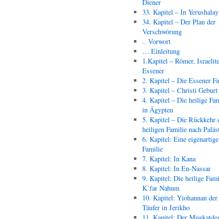
Diener
33. Kapitel – In Yerushala
34. Kapitel – Der Plan der
Verschwörung
.. Vorwort
… Einleitung
1.Kapitel – Römer, Israelit
Essener
2. Kapitel – Die Essener F
3. Kapitel – Christi Geburt
4. Kapitel – Die heilige Fam
in Ägypten
5. Kapitel – Die Rückkehr 
heiligen Familie nach Paläs
6. Kapitel: Eine eigenartige
Familie
7. Kapitel: In Kana
8. Kapitel: In En-Nassar
9. Kapitel: Die heilige Fami
K’far Nahum
10. Kapitel: Yiohannan der
Täufer in Jerikho
11. Kapitel: Der Mugkatde