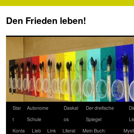
Zum
Inhalt
Den Frieden leben!
springen
Star
Autonome
Daskal
Der dreifache
Di
t
Schule
os
Spiegel
Li
Konta
Lieb
Link
Literat
Mein Buch:
Myst