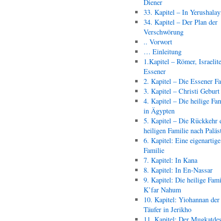
Diener
33. Kapitel – In Yerushala
34. Kapitel – Der Plan der
Verschwörung
.. Vorwort
… Einleitung
1.Kapitel – Römer, Israelit
Essener
2. Kapitel – Die Essener F
3. Kapitel – Christi Geburt
4. Kapitel – Die heilige Fam
in Ägypten
5. Kapitel – Die Rückkehr 
heiligen Familie nach Paläs
6. Kapitel: Eine eigenartige
Familie
7. Kapitel: In Kana
8. Kapitel: In En-Nassar
9. Kapitel: Die heilige Fami
K’far Nahum
10. Kapitel: Yiohannan der
Täufer in Jerikho
11. Kapitel: Der Mugkatde