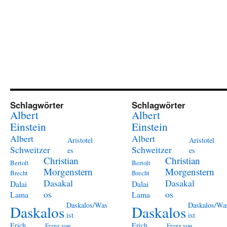
Schlagwörter
Schlagwörter
Albert
Albert
Einstein
Einstein
Albert
Albert
Aristotel
Aristotel
Schweitzer
Schweitzer
es
es
Christian
Christian
Bertolt
Bertolt
Morgenstern
Morgenstern
Brecht
Brecht
Dasakal
Dasakal
Dalai
Dalai
os
os
Lama
Lama
Daskalos/Was
Daskalos/Wa
Daskalos
Daskalos
ist
ist
Erich
Erich
Franz von
Franz von