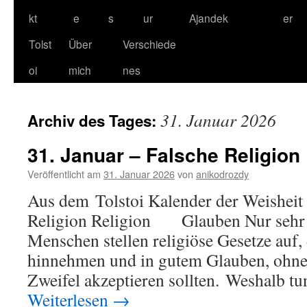
kt
e
s
ur
Ajandek
er
Tolst
Über
Verschiede
oi
mich
nes
31. Januar 2026
Archiv des Tages:
31. Januar – Falsche Religion
Veröffentlicht am
31. Januar 2026
von
anikodrozdy
Aus dem Tolstoi Kalender der Weisheit 
Religion Religion Glauben Nur sehr
Menschen stellen religiöse Gesetze auf,
hinnehmen und in gutem Glauben, ohne
Zweifel akzeptieren sollten. Weshalb 
Weiterlesen
→