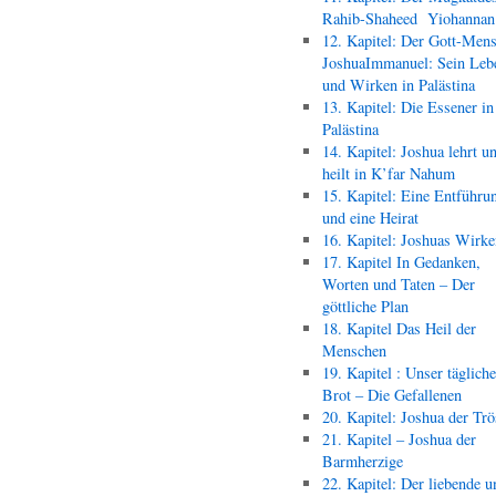
Rahib-Shaheed Yiohann
12. Kapitel: Der Gott-Men
JoshuaImmanuel: Sein Leb
und Wirken in Palästina
13. Kapitel: Die Essener in
Palästina
14. Kapitel: Joshua lehrt u
heilt in K’far Nahum
15. Kapitel: Eine Entführu
und eine Heirat
16. Kapitel: Joshuas Wirk
17. Kapitel In Gedanken,
Worten und Taten – Der
göttliche Plan
18. Kapitel Das Heil der
Menschen
19. Kapitel : Unser täglich
Brot – Die Gefallenen
20. Kapitel: Joshua der Trö
21. Kapitel – Joshua der
Barmherzige
22. Kapitel: Der liebende u