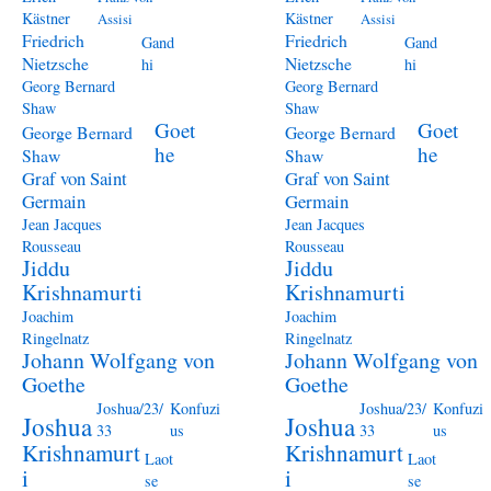
Kästner
Kästner
Assisi
Assisi
Friedrich
Friedrich
Gand
Gand
Nietzsche
Nietzsche
hi
hi
Georg Bernard
Georg Bernard
Shaw
Shaw
Goet
Goet
George Bernard
George Bernard
he
he
Shaw
Shaw
Graf von Saint
Graf von Saint
Germain
Germain
Jean Jacques
Jean Jacques
Rousseau
Rousseau
Jiddu
Jiddu
Krishnamurti
Krishnamurti
Joachim
Joachim
Ringelnatz
Ringelnatz
Johann Wolfgang von
Johann Wolfgang von
Goethe
Goethe
Joshua/23/
Konfuzi
Joshua/23/
Konfuzi
Joshua
Joshua
33
us
33
us
Krishnamurt
Krishnamurt
Laot
Laot
i
i
se
se