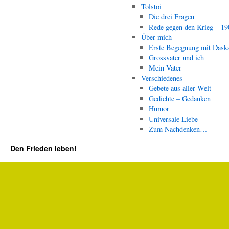
Tolstoi
Die drei Fragen
Rede gegen den Krieg – 19
Über mich
Erste Begegnung mit Dask
Grossvater und ich
Mein Vater
Verschiedenes
Gebete aus aller Welt
Gedichte – Gedanken
Humor
Universale Liebe
Zum Nachdenken…
Den Frieden leben!