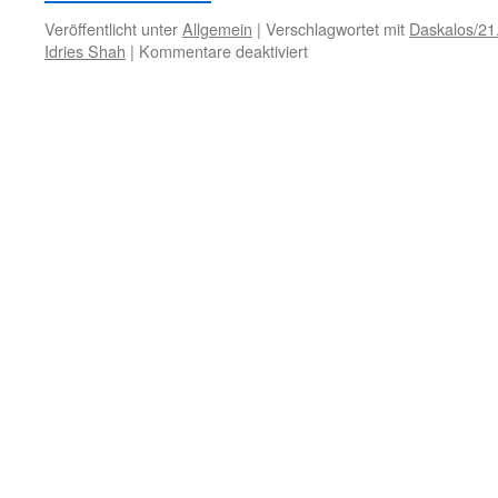
Veröffentlicht unter
Allgemein
|
Verschlagwortet mit
Daskalos/21
für
Idries Shah
|
Kommentare deaktiviert
31.
Januar
–
Falsche
Religion