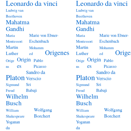
Leonardo da vinci
Leonardo da vinci
Ludwig van
Ludwig van
Beethoven
Beethoven
Mahatma
Mahatma
Gandhi
Gandhi
Marie von Ebner-
Marie von Ebner-
Maria
Maria
Eschenbach
Eschenbach
Montessori
Montessori
Martin
Martin
Mohamm
Mohamm
Origenes
Orige
Luther
Luther
ed
ed
Origin
Origin
Pablo
Pablo
Orige
Orige
es
es
Picasso
Picasso
ns
ns
Sandro da
Sandro da
Platon
Platon
Verscio
Verscio
Sri
Sri
Sigmund
Sigmund
Babaji
Babaji
Freud
Freud
Wilhelm
Wilhelm
Busch
Busch
Wolfgang
Wolfgang
William
William
Borchert
Borchert
Shakespeare
Shakespeare
Yoganan
Yoganan
da
da