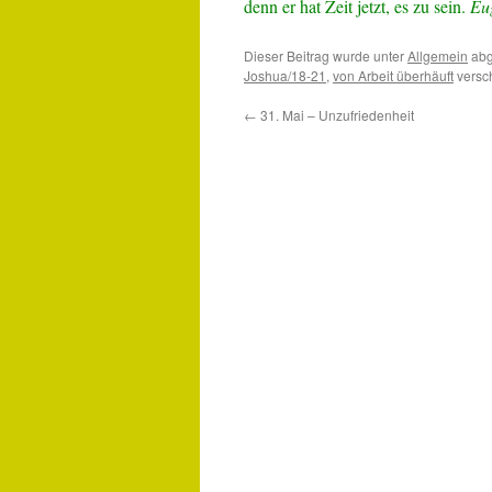
denn er hat Zeit jetzt, es zu sein.
Eu
Dieser Beitrag wurde unter
Allgemein
abg
Joshua/18-21
,
von Arbeit überhäuft
versch
←
31. Mai – Unzufriedenheit