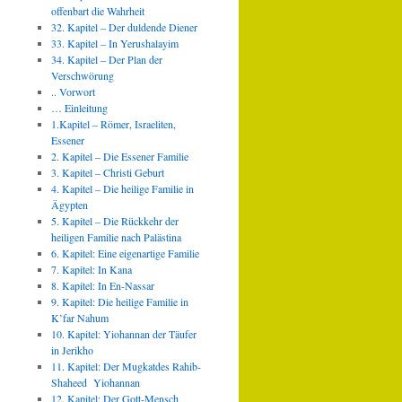
offenbart die Wahrheit
32. Kapitel – Der duldende Diener
33. Kapitel – In Yerushalayim
34. Kapitel – Der Plan der
Verschwörung
.. Vorwort
… Einleitung
1.Kapitel – Römer, Israeliten,
Essener
2. Kapitel – Die Essener Familie
3. Kapitel – Christi Geburt
4. Kapitel – Die heilige Familie in
Ägypten
5. Kapitel – Die Rückkehr der
heiligen Familie nach Palästina
6. Kapitel: Eine eigenartige Familie
7. Kapitel: In Kana
8. Kapitel: In En-Nassar
9. Kapitel: Die heilige Familie in
K’far Nahum
10. Kapitel: Yiohannan der Täufer
in Jerikho
11. Kapitel: Der Mugkatdes Rahib-
Shaheed Yiohannan
12. Kapitel: Der Gott-Mensch