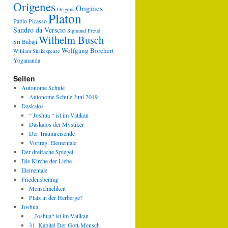
Origenes
Origines
Origens
Platon
Pablo Picasso
Sandro da Verscio
Sigmund Freud
Wilhelm Busch
Sri Babaji
Wolfgang Borchert
William Shakespeare
Yogananda
Seiten
Autonome Schule
Autonome Schule Juni 2019
Daskalos
“ Joshua “ ist im Vatikan
Daskalos der Mystiker
Der Traumreisende
Vortrag: Elementale
Der dreifache Spiegel
Die Kirche der Liebe
Elementale
Friedensbeitrag
Menschlichkeit
Platz in der Herberge?
Joshua
. „Joshua“ ist im Vatikan
31. Kapitel Der Gott-Mensch