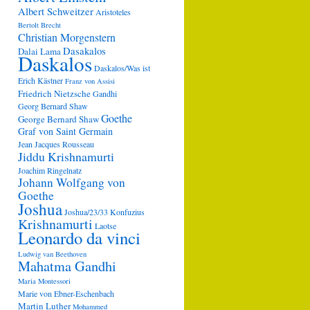
Albert Schweitzer
Aristoteles
Bertolt Brecht
Christian Morgenstern
Dasakalos
Dalai Lama
Daskalos
Daskalos/Was ist
Erich Kästner
Franz von Assisi
Friedrich Nietzsche
Gandhi
Georg Bernard Shaw
Goethe
George Bernard Shaw
Graf von Saint Germain
Jean Jacques Rousseau
Jiddu Krishnamurti
Joachim Ringelnatz
Johann Wolfgang von
Goethe
Joshua
Joshua/23/33
Konfuzius
Krishnamurti
Laotse
Leonardo da vinci
Ludwig van Beethoven
Mahatma Gandhi
Maria Montessori
Marie von Ebner-Eschenbach
Martin Luther
Mohammed