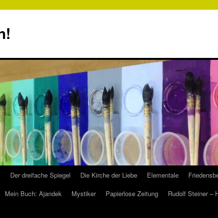
n!
s
Der dreifache Spiegel
Die Kirche der Liebe
Elementale
Friedensbe
Mein Buch: Ajandek
Mystiker
Papierlose Zeitung
Rudolf Steiner –