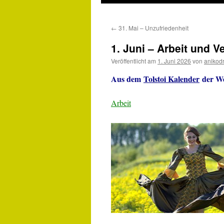
←
31. Mai – Unzufriedenheit
1. Juni – Arbeit und 
Veröffentlicht am
1. Juni 2026
von
anikod
Aus dem
Tolstoi Kalender
der We
Arbeit