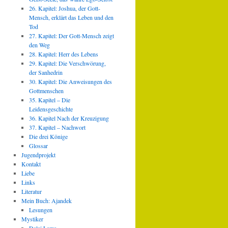
26. Kapitel: Joshua, der Gott-
Mensch, erklärt das Leben und den
Tod
27. Kapitel: Der Gott-Mensch zeigt
den Weg
28. Kapitel: Herr des Lebens
29. Kapitel: Die Verschwörung,
der Sanhedrin
30. Kapitel: Die Anweisungen des
Gottmenschen
35. Kapitel – Die
Leidensgeschichte
36. Kapitel Nach der Kreuzigung
37. Kapitel – Nachwort
Die drei Könige
Glossar
Jugendprojekt
Kontakt
Liebe
Links
Literatur
Mein Buch: Ajandek
Lesungen
Mystiker