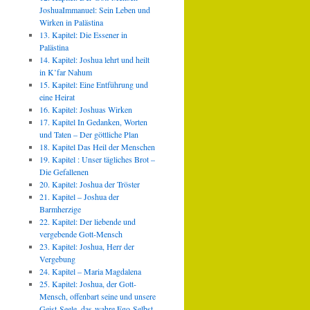
JoshuaImmanuel: Sein Leben und
Wirken in Palästina
13. Kapitel: Die Essener in
Palästina
14. Kapitel: Joshua lehrt und heilt
in K’far Nahum
15. Kapitel: Eine Entführung und
eine Heirat
16. Kapitel: Joshuas Wirken
17. Kapitel In Gedanken, Worten
und Taten – Der göttliche Plan
18. Kapitel Das Heil der Menschen
19. Kapitel : Unser tägliches Brot –
Die Gefallenen
20. Kapitel: Joshua der Tröster
21. Kapitel – Joshua der
Barmherzige
22. Kapitel: Der liebende und
vergebende Gott-Mensch
23. Kapitel: Joshua, Herr der
Vergebung
24. Kapitel – Maria Magdalena
25. Kapitel: Joshua, der Gott-
Mensch, offenbart seine und unsere
Geist-Seele, das wahre Ego-Selbst