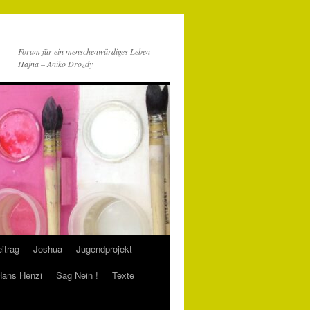
Forum für ein menschenwürdiges Leben
Hajna – Aniko Drozdy
itrag
Joshua
Jugendprojekt
 Hans Henzi
Sag Nein !
Texte