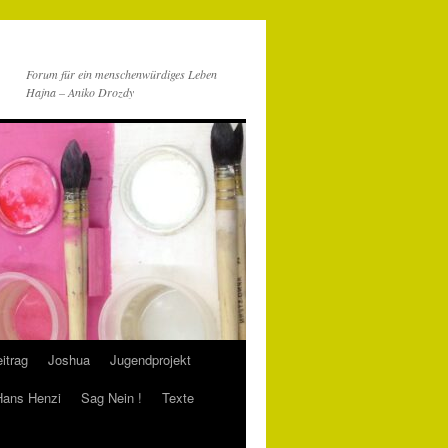
Forum für ein menschenwürdiges Leben
Hajna – Aniko Drozdy
itrag
Joshua
Jugendprojekt
 Hans Henzi
Sag Nein !
Texte