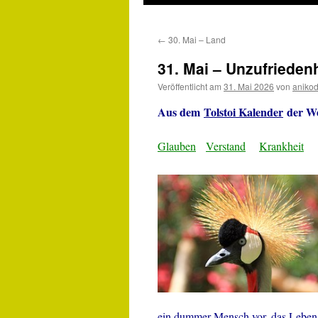
←
30. Mai – Land
31. Mai – Unzufrieden
Veröffentlicht am
31. Mai 2026
von
aniko
Aus dem
Tolstoi Kalender
der We
Glauben
Verstand
Krankheit
ein dummer Mensch vor, das Leben l