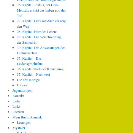
26. Kapitel: Joshua, der Gott-
Mensch, erklärt das Leben und den
Tod
27. Kapitel: Der Gott-Mensch zeigt
den Weg
28. Kapitel: Herr des Lebens
29. Kapitel: Die Verschwörung,
der Sanhedrin
30. Kapitel: Die Anweisungen des
Gottmenschen
35. Kapitel – Die
Leidensgeschichte
36. Kapitel Nach der Kreuzigung
37. Kapitel – Nachwort
Die drei Könige
Glossar
Jugendprojekt
Kontakt
Liebe
Links
Literatur
Mein Buch: Ajandek
Lesungen
Mystiker