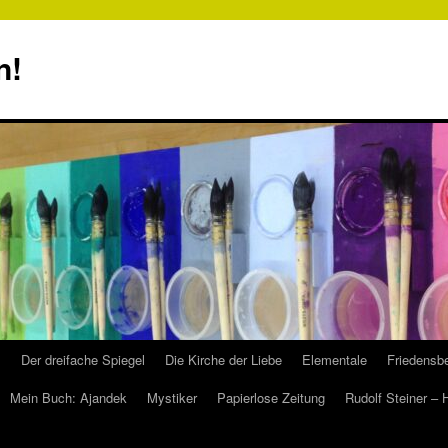
n!
s
Der dreifache Spiegel
Die Kirche der Liebe
Elementale
Friedensbe
Mein Buch: Ajandek
Mystiker
Papierlose Zeitung
Rudolf Steiner –