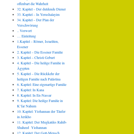
offenbart die Wahrheit
32. Kapitel – Der duldende Diener
33. Kapitel – In Yerushalayim
34. Kapitel – Der Plan der
Verschwörung
.. Vorwort
… Einleitung
1.Kapitel – Römer, Israeliten,
Essener
2. Kapitel – Die Essener Familie
3. Kapitel – Christi Geburt
4. Kapitel – Die heilige Familie in
Ägypten
5. Kapitel – Die Rückkehr der
heiligen Familie nach Palästina
6. Kapitel: Eine eigenartige Familie
7. Kapitel: In Kana
8. Kapitel: In En-Nassar
9. Kapitel: Die heilige Familie in
K’far Nahum
10. Kapitel: Yiohannan der Täufer
in Jerikho
11. Kapitel: Der Mugkatdes Rahib-
Shaheed Yiohannan
12. Kapitel: Der Gott-Mensch