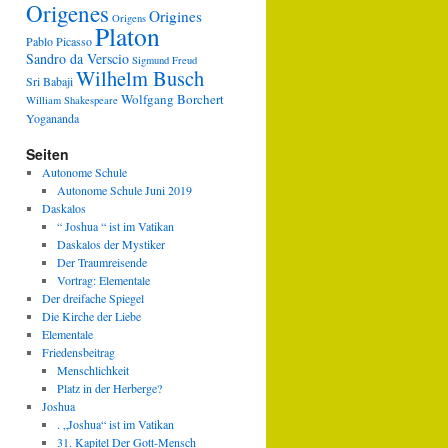
Origenes
Origines
Origens
Platon
Pablo Picasso
Sandro da Verscio
Sigmund Freud
Wilhelm Busch
Sri Babaji
Wolfgang Borchert
William Shakespeare
Yogananda
Seiten
Autonome Schule
Autonome Schule Juni 2019
Daskalos
“ Joshua “ ist im Vatikan
Daskalos der Mystiker
Der Traumreisende
Vortrag: Elementale
Der dreifache Spiegel
Die Kirche der Liebe
Elementale
Friedensbeitrag
Menschlichkeit
Platz in der Herberge?
Joshua
. „Joshua“ ist im Vatikan
31. Kapitel Der Gott-Mensch