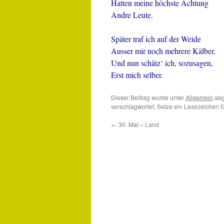
Hatten meine höchste Achtung
Andre Leute.
Später traf ich auf der Weide
Ausser mir noch mehrere Kälber,
Und nun schätz‘ ich, sozusagen,
Erst mich selber.
Dieser Beitrag wurde unter
Allgemein
abg
verschlagwortet. Setze ein Lesezeichen 
←
30. Mai – Land