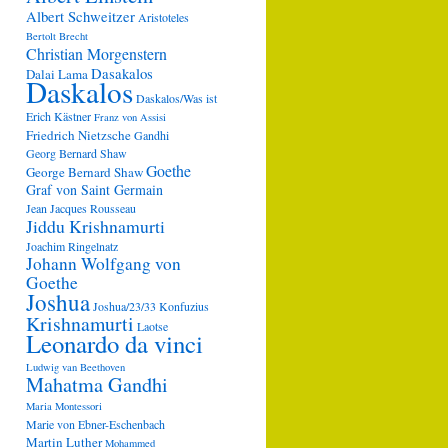
Albert Schweitzer
Aristoteles
Bertolt Brecht
Christian Morgenstern
Dasakalos
Dalai Lama
Daskalos
Daskalos/Was ist
Erich Kästner
Franz von Assisi
Friedrich Nietzsche
Gandhi
Georg Bernard Shaw
Goethe
George Bernard Shaw
Graf von Saint Germain
Jean Jacques Rousseau
Jiddu Krishnamurti
Joachim Ringelnatz
Johann Wolfgang von
Goethe
Joshua
Joshua/23/33
Konfuzius
Krishnamurti
Laotse
Leonardo da vinci
Ludwig van Beethoven
Mahatma Gandhi
Maria Montessori
Marie von Ebner-Eschenbach
Martin Luther
Mohammed