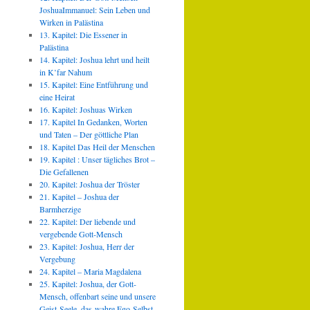
JoshuaImmanuel: Sein Leben und
Wirken in Palästina
13. Kapitel: Die Essener in
Palästina
14. Kapitel: Joshua lehrt und heilt
in K’far Nahum
15. Kapitel: Eine Entführung und
eine Heirat
16. Kapitel: Joshuas Wirken
17. Kapitel In Gedanken, Worten
und Taten – Der göttliche Plan
18. Kapitel Das Heil der Menschen
19. Kapitel : Unser tägliches Brot –
Die Gefallenen
20. Kapitel: Joshua der Tröster
21. Kapitel – Joshua der
Barmherzige
22. Kapitel: Der liebende und
vergebende Gott-Mensch
23. Kapitel: Joshua, Herr der
Vergebung
24. Kapitel – Maria Magdalena
25. Kapitel: Joshua, der Gott-
Mensch, offenbart seine und unsere
Geist-Seele, das wahre Ego-Selbst