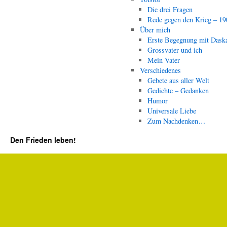
Die drei Fragen
Rede gegen den Krieg – 19
Über mich
Erste Begegnung mit Dask
Grossvater und ich
Mein Vater
Verschiedenes
Gebete aus aller Welt
Gedichte – Gedanken
Humor
Universale Liebe
Zum Nachdenken…
Den Frieden leben!