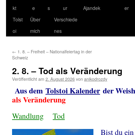
kt
e
s
ur
Ajandek
er
Tolst
Über
Verschiede
oi
mich
nes
←
1. 8. – Freiheit – Nationalfeiertag in der
Schweiz
2. 8. – Tod als Veränderung
Veröffentlicht am
2. August 2026
von
anikodrozdy
Aus dem
Tolstoi Kalender
der Weish
als Veränderung
Wandlung
Tod
Bist du ein