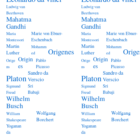
Ludwig van
Ludwig van
Beethoven
Beethoven
Mahatma
Mahatma
Gandhi
Gandhi
Marie von Ebner-
Marie von Ebner-
Maria
Maria
Eschenbach
Eschenbach
Montessori
Montessori
Martin
Martin
Mohamm
Mohamm
Origenes
Orige
Luther
Luther
ed
ed
Origin
Origin
Pablo
Pablo
Orige
Orige
es
es
Picasso
Picasso
ns
ns
Sandro da
Sandro da
Platon
Platon
Verscio
Verscio
Sri
Sri
Sigmund
Sigmund
Babaji
Babaji
Freud
Freud
Wilhelm
Wilhelm
Busch
Busch
Wolfgang
Wolfgang
William
William
Borchert
Borchert
Shakespeare
Shakespeare
Yoganan
Yoganan
da
da