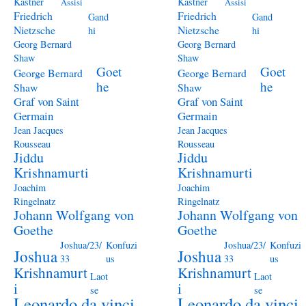
Kästner
Kästner
Assisi
Assisi
Friedrich
Friedrich
Gand
Gand
Nietzsche
Nietzsche
hi
hi
Georg Bernard
Georg Bernard
Shaw
Shaw
Goet
Goet
George Bernard
George Bernard
he
he
Shaw
Shaw
Graf von Saint
Graf von Saint
Germain
Germain
Jean Jacques
Jean Jacques
Rousseau
Rousseau
Jiddu
Jiddu
Krishnamurti
Krishnamurti
Joachim
Joachim
Ringelnatz
Ringelnatz
Johann Wolfgang von
Johann Wolfgang von
Goethe
Goethe
Joshua/23/
Konfuzi
Joshua/23/
Konfuzi
Joshua
Joshua
33
us
33
us
Krishnamurt
Krishnamurt
Laot
Laot
i
i
se
se
Leonardo da vinci
Leonardo da vinci