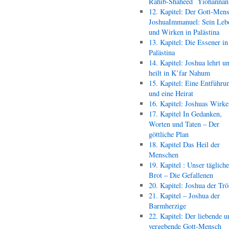
Rahib-Shaheed Yiohann
12. Kapitel: Der Gott-Men
JoshuaImmanuel: Sein Leb
und Wirken in Palästina
13. Kapitel: Die Essener in
Palästina
14. Kapitel: Joshua lehrt u
heilt in K’far Nahum
15. Kapitel: Eine Entführu
und eine Heirat
16. Kapitel: Joshuas Wirk
17. Kapitel In Gedanken,
Worten und Taten – Der
göttliche Plan
18. Kapitel Das Heil der
Menschen
19. Kapitel : Unser täglich
Brot – Die Gefallenen
20. Kapitel: Joshua der Trö
21. Kapitel – Joshua der
Barmherzige
22. Kapitel: Der liebende u
vergebende Gott-Mensch