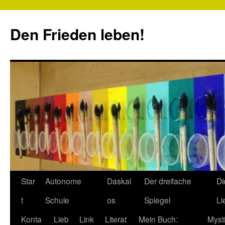
Zum
Inhalt
Den Frieden leben!
springen
Star
Autonome
Daskal
Der dreifache
Di
t
Schule
os
Spiegel
Li
Konta
Lieb
Link
Literat
Mein Buch:
Myst