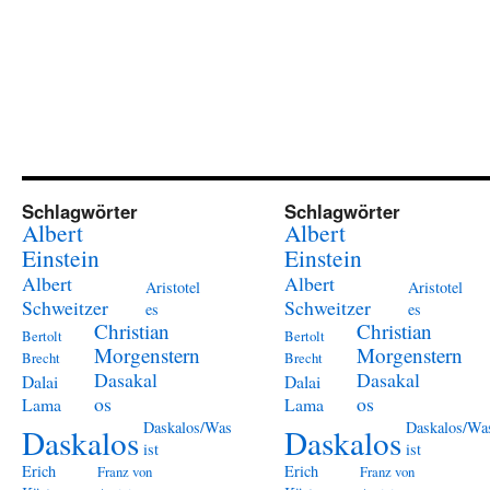
Schlagwörter
Schlagwörter
Albert
Albert
Einstein
Einstein
Albert
Albert
Aristotel
Aristotel
Schweitzer
Schweitzer
es
es
Christian
Christian
Bertolt
Bertolt
Morgenstern
Morgenstern
Brecht
Brecht
Dasakal
Dasakal
Dalai
Dalai
os
os
Lama
Lama
Daskalos/Was
Daskalos/Wa
Daskalos
Daskalos
ist
ist
Erich
Erich
Franz von
Franz von