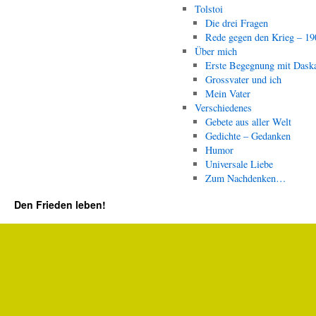
Tolstoi
Die drei Fragen
Rede gegen den Krieg – 19
Über mich
Erste Begegnung mit Dask
Grossvater und ich
Mein Vater
Verschiedenes
Gebete aus aller Welt
Gedichte – Gedanken
Humor
Universale Liebe
Zum Nachdenken…
Den Frieden leben!