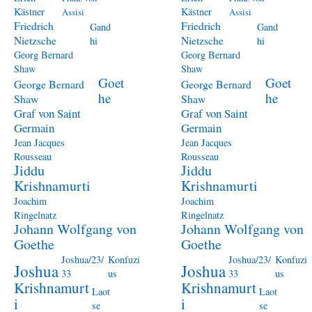
Kästner
Kästner
Assisi
Assisi
Friedrich
Friedrich
Gand
Gand
Nietzsche
Nietzsche
hi
hi
Georg Bernard
Georg Bernard
Shaw
Shaw
Goet
Goet
George Bernard
George Bernard
he
he
Shaw
Shaw
Graf von Saint
Graf von Saint
Germain
Germain
Jean Jacques
Jean Jacques
Rousseau
Rousseau
Jiddu
Jiddu
Krishnamurti
Krishnamurti
Joachim
Joachim
Ringelnatz
Ringelnatz
Johann Wolfgang von
Johann Wolfgang von
Goethe
Goethe
Joshua/23/
Konfuzi
Joshua/23/
Konfuzi
Joshua
Joshua
33
us
33
us
Krishnamurt
Krishnamurt
Laot
Laot
i
i
se
se