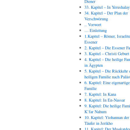
Diener
33. Kapitel – In Yerushala
34. Kapitel – Der Plan der
Verschwörung
.. Vorwort
… Einleitung
1.Kapitel – Römer, Israelit
Essener
2. Kapitel – Die Essener F
3. Kapitel – Christi Geburt
4. Kapitel – Die heilige Fam
in Ägypten
5. Kapitel – Die Rückkehr 
heiligen Familie nach Paläs
6. Kapitel: Eine eigenartige
Familie
7. Kapitel: In Kana
8. Kapitel: In En-Nassar
9. Kapitel: Die heilige Fami
K’far Nahum
10. Kapitel: Yiohannan der
Täufer in Jerikho
11. Kapitel: Der Mugkatde