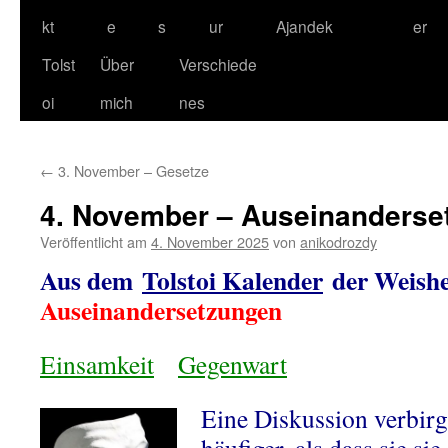
kt
e
s
ur
Ajandek
er
Tolst
Über
Verschiede
oi
mich
nes
←
3. November – Gesetze
4. November – Auseinanderse
Veröffentlicht am
4. November 2025
von
anikodrozdy
Aus dem
Tolstoi Kalender
der Weishe
Auseinandersetzungen
Einsamkeit
Gegenwart
Eine Diskussion verbirg