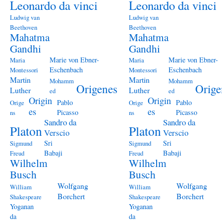
Leonardo da vinci
Leonardo da vinci
Ludwig van
Ludwig van
Beethoven
Beethoven
Mahatma
Mahatma
Gandhi
Gandhi
Marie von Ebner-
Marie von Ebner-
Maria
Maria
Eschenbach
Eschenbach
Montessori
Montessori
Martin
Martin
Mohamm
Mohamm
Origenes
Orige
Luther
Luther
ed
ed
Origin
Origin
Pablo
Pablo
Orige
Orige
es
es
Picasso
Picasso
ns
ns
Sandro da
Sandro da
Platon
Platon
Verscio
Verscio
Sri
Sri
Sigmund
Sigmund
Babaji
Babaji
Freud
Freud
Wilhelm
Wilhelm
Busch
Busch
Wolfgang
Wolfgang
William
William
Borchert
Borchert
Shakespeare
Shakespeare
Yoganan
Yoganan
da
da