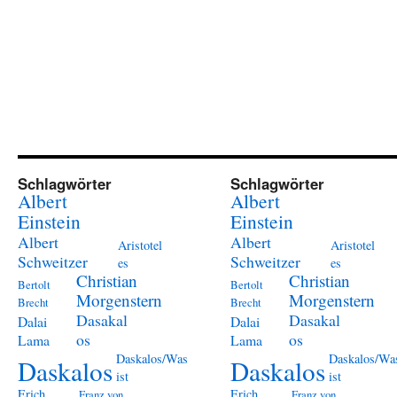
Schlagwörter
Schlagwörter
Albert
Albert
Einstein
Einstein
Albert
Albert
Aristotel
Aristotel
Schweitzer
Schweitzer
es
es
Christian
Christian
Bertolt
Bertolt
Morgenstern
Morgenstern
Brecht
Brecht
Dasakal
Dasakal
Dalai
Dalai
os
os
Lama
Lama
Daskalos/Was
Daskalos/Wa
Daskalos
Daskalos
ist
ist
Erich
Erich
Franz von
Franz von