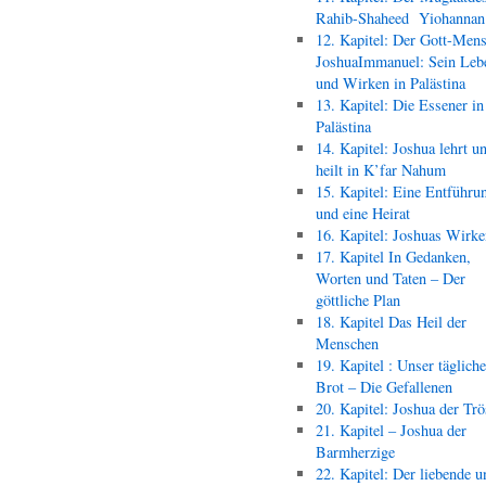
Rahib-Shaheed Yiohann
12. Kapitel: Der Gott-Men
JoshuaImmanuel: Sein Leb
und Wirken in Palästina
13. Kapitel: Die Essener in
Palästina
14. Kapitel: Joshua lehrt u
heilt in K’far Nahum
15. Kapitel: Eine Entführu
und eine Heirat
16. Kapitel: Joshuas Wirk
17. Kapitel In Gedanken,
Worten und Taten – Der
göttliche Plan
18. Kapitel Das Heil der
Menschen
19. Kapitel : Unser täglich
Brot – Die Gefallenen
20. Kapitel: Joshua der Trö
21. Kapitel – Joshua der
Barmherzige
22. Kapitel: Der liebende u