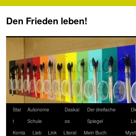
Zum
Inhalt
Den Frieden leben!
springen
Star
Autonome
Daskal
Der dreifache
Di
t
Schule
os
Spiegel
Li
Konta
Lieb
Link
Literat
Mein Buch:
Myst