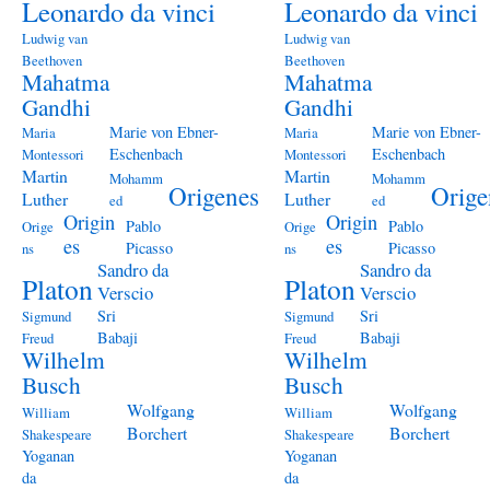
Leonardo da vinci
Leonardo da vinci
Ludwig van
Ludwig van
Beethoven
Beethoven
Mahatma
Mahatma
Gandhi
Gandhi
Marie von Ebner-
Marie von Ebner-
Maria
Maria
Eschenbach
Eschenbach
Montessori
Montessori
Martin
Martin
Mohamm
Mohamm
Origenes
Orige
Luther
Luther
ed
ed
Origin
Origin
Pablo
Pablo
Orige
Orige
es
es
Picasso
Picasso
ns
ns
Sandro da
Sandro da
Platon
Platon
Verscio
Verscio
Sri
Sri
Sigmund
Sigmund
Babaji
Babaji
Freud
Freud
Wilhelm
Wilhelm
Busch
Busch
Wolfgang
Wolfgang
William
William
Borchert
Borchert
Shakespeare
Shakespeare
Yoganan
Yoganan
da
da