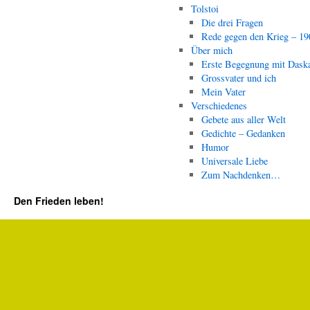
Tolstoi
Die drei Fragen
Rede gegen den Krieg – 19
Über mich
Erste Begegnung mit Dask
Grossvater und ich
Mein Vater
Verschiedenes
Gebete aus aller Welt
Gedichte – Gedanken
Humor
Universale Liebe
Zum Nachdenken…
Den Frieden leben!