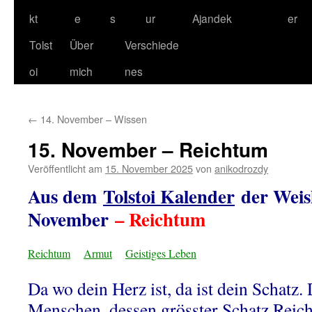
kt
e
s
ur
Ajandek
er
Tolst
Über
Verschiede
oi
mich
nes
←
14. November – Wissen
15. November – Reichtum
Veröffentlicht am
15. November 2025
von
anikodrozdy
Aus dem
Tolstoi Kalender
der Weish
November
– Reichtum
Reichtum
Armut
Geistiges Leben
Da wo dein Herz ist, da ist dein Schatz.
Menschen, dessen grösster Schatz Rei