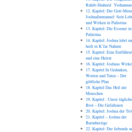
Rahib-Shaheed Yiohann
12. Kapitel: Der Gott-Men
JoshuaImmanuel: Sein Leb
und Wirken in Palästina
13. Kapitel: Die Essener in
Palästina
14. Kapitel: Joshua lehrt u
heilt in K’far Nahum
15. Kapitel: Eine Entführu
und eine Heirat
16. Kapitel: Joshuas Wirk
17. Kapitel In Gedanken,
Worten und Taten – Der
göttliche Plan
18. Kapitel Das Heil der
Menschen
19. Kapitel : Unser täglich
Brot – Die Gefallenen
20. Kapitel: Joshua der Trö
21. Kapitel – Joshua der
Barmherzige
22. Kapitel: Der liebende u