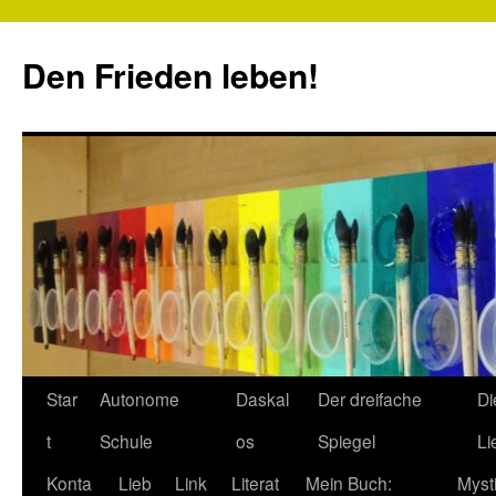
Zum
Inhalt
Den Frieden leben!
springen
Star
Autonome
Daskal
Der dreifache
Di
t
Schule
os
Spiegel
Li
Konta
Lieb
Link
Literat
Mein Buch:
Myst