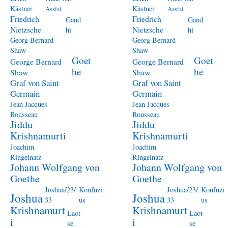
Kästner
Kästner
Assisi
Assisi
Friedrich
Friedrich
Gand
Gand
Nietzsche
Nietzsche
hi
hi
Georg Bernard
Georg Bernard
Shaw
Shaw
Goet
Goet
George Bernard
George Bernard
he
he
Shaw
Shaw
Graf von Saint
Graf von Saint
Germain
Germain
Jean Jacques
Jean Jacques
Rousseau
Rousseau
Jiddu
Jiddu
Krishnamurti
Krishnamurti
Joachim
Joachim
Ringelnatz
Ringelnatz
Johann Wolfgang von
Johann Wolfgang von
Goethe
Goethe
Joshua/23/
Konfuzi
Joshua/23/
Konfuzi
Joshua
Joshua
33
us
33
us
Krishnamurt
Krishnamurt
Laot
Laot
i
i
se
se