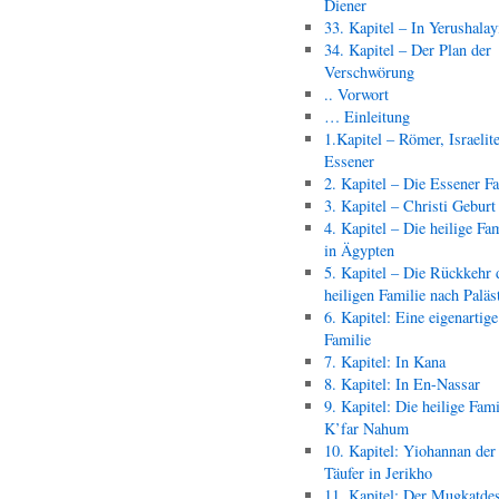
Diener
33. Kapitel – In Yerushala
34. Kapitel – Der Plan der
Verschwörung
.. Vorwort
… Einleitung
1.Kapitel – Römer, Israelit
Essener
2. Kapitel – Die Essener F
3. Kapitel – Christi Geburt
4. Kapitel – Die heilige Fam
in Ägypten
5. Kapitel – Die Rückkehr 
heiligen Familie nach Paläs
6. Kapitel: Eine eigenartige
Familie
7. Kapitel: In Kana
8. Kapitel: In En-Nassar
9. Kapitel: Die heilige Fami
K’far Nahum
10. Kapitel: Yiohannan der
Täufer in Jerikho
11. Kapitel: Der Mugkatde