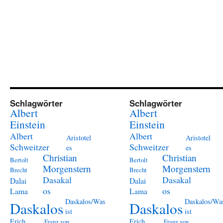
Schlagwörter
Schlagwörter
Albert
Albert
Einstein
Einstein
Albert
Albert
Aristotel
Aristotel
Schweitzer
Schweitzer
es
es
Christian
Christian
Bertolt
Bertolt
Morgenstern
Morgenstern
Brecht
Brecht
Dasakal
Dasakal
Dalai
Dalai
os
os
Lama
Lama
Daskalos/Was
Daskalos/Wa
Daskalos
Daskalos
ist
ist
Erich
Erich
Franz von
Franz von