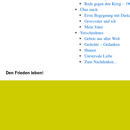
Rede gegen den Krieg – 19
Über mich
Erste Begegnung mit Dask
Grossvater und ich
Mein Vater
Verschiedenes
Gebete aus aller Welt
Gedichte – Gedanken
Humor
Universale Liebe
Zum Nachdenken…
Den Frieden leben!