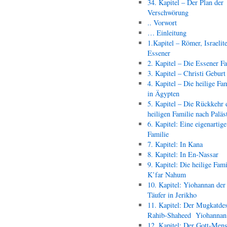
34. Kapitel – Der Plan der
Verschwörung
.. Vorwort
… Einleitung
1.Kapitel – Römer, Israelit
Essener
2. Kapitel – Die Essener F
3. Kapitel – Christi Geburt
4. Kapitel – Die heilige Fam
in Ägypten
5. Kapitel – Die Rückkehr 
heiligen Familie nach Paläs
6. Kapitel: Eine eigenartige
Familie
7. Kapitel: In Kana
8. Kapitel: In En-Nassar
9. Kapitel: Die heilige Fami
K’far Nahum
10. Kapitel: Yiohannan der
Täufer in Jerikho
11. Kapitel: Der Mugkatde
Rahib-Shaheed Yiohann
12. Kapitel: Der Gott-Men