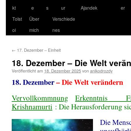
kt
e
s
ur
Ajandek
er
Tolst
Über
Verschiede
oi
mich
nes
←
17. Dezember – Einheit
18. Dezember – Die Welt verä
Veröffentlicht am
18. Dezember 2025
von
anikodrozdy
18. Dezember
– Die Welt verändern
Vervollkommnung
Erkenntnis
F
Krishnamurti
: Die Herausforderung si
Die Mensch
unaufhörli