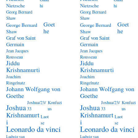
Nietzsche
Nietzsche
hi
hi
Georg Bernard
Georg Bernard
Shaw
Shaw
Goet
Goet
George Bernard
George Bernard
he
he
Shaw
Shaw
Graf von Saint
Graf von Saint
Germain
Germain
Jean Jacques
Jean Jacques
Rousseau
Rousseau
Jiddu
Jiddu
Krishnamurti
Krishnamurti
Joachim
Joachim
Ringelnatz
Ringelnatz
Johann Wolfgang von
Johann Wolfgang von
Goethe
Goethe
Joshua/23/
Konfuzi
Joshua/23/
Konfuzi
Joshua
Joshua
33
us
33
us
Krishnamurt
Krishnamurt
Laot
Laot
i
i
se
se
Leonardo da vinci
Leonardo da vinci
Ludwig van
Ludwig van