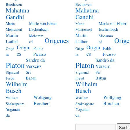
Beethoven
Beethoven
Mahatma
Mahatma
Gandhi
Gandhi
Marie von Ebner-
Marie von Ebner-
Maria
Maria
Eschenbach
Eschenbach
Montessori
Montessori
Martin
Martin
Mohamm
Mohamm
Origenes
Orige
Luther
Luther
ed
ed
Origin
Origin
Pablo
Pablo
Orige
Orige
es
es
Picasso
Picasso
ns
ns
Sandro da
Sandro da
Platon
Platon
Verscio
Verscio
Sri
Sri
Sigmund
Sigmund
Babaji
Babaji
Freud
Freud
Wilhelm
Wilhelm
Busch
Busch
Wolfgang
Wolfgang
William
William
Borchert
Borchert
Shakespeare
Shakespeare
Yoganan
Yoganan
da
da