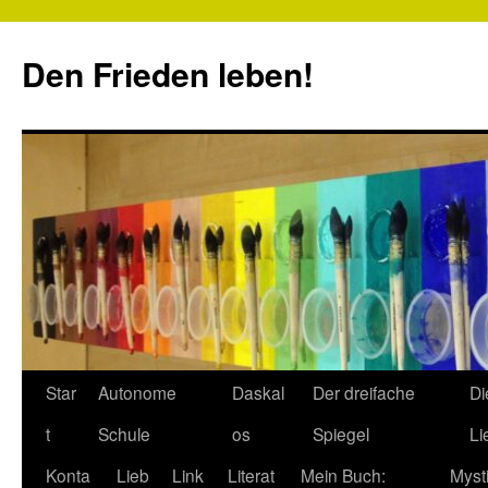
Zum
Inhalt
Den Frieden leben!
springen
Star
Autonome
Daskal
Der dreifache
Di
t
Schule
os
Spiegel
Li
Konta
Lieb
Link
Literat
Mein Buch:
Myst