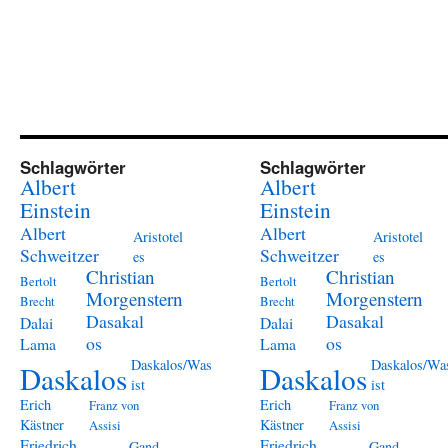
Schlagwörter
Schlagwörter
Albert
Albert
Einstein
Einstein
Albert
Albert
Aristotel
Aristotel
Schweitzer
Schweitzer
es
es
Christian
Christian
Bertolt
Bertolt
Morgenstern
Morgenstern
Brecht
Brecht
Dasakal
Dasakal
Dalai
Dalai
os
os
Lama
Lama
Daskalos/Was
Daskalos/Wa
Daskalos
Daskalos
ist
ist
Erich
Erich
Franz von
Franz von
Kästner
Kästner
Assisi
Assisi
Friedrich
Friedrich
Gand
Gand