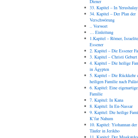
Diener
33. Kapitel – In Yerushala
34. Kapitel – Der Plan der
Verschwörung
.. Vorwort
… Einleitung
1.Kapitel – Römer, Israelit
Essener
2. Kapitel – Die Essener F
3. Kapitel – Christi Geburt
4. Kapitel – Die heilige Fam
in Ägypten
5. Kapitel – Die Rückkehr 
heiligen Familie nach Paläs
6. Kapitel: Eine eigenartige
Familie
7. Kapitel: In Kana
8. Kapitel: In En-Nassar
9. Kapitel: Die heilige Fami
K’far Nahum
10. Kapitel: Yiohannan der
Täufer in Jerikho
11. Kapitel: Der Mugkatde