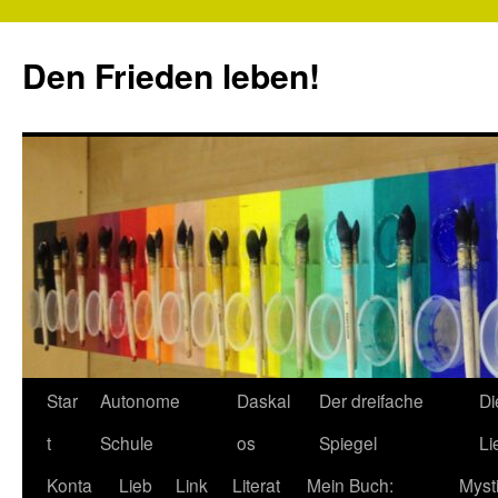
Zum
Inhalt
Den Frieden leben!
springen
Star
Autonome
Daskal
Der dreifache
Di
t
Schule
os
Spiegel
Li
Konta
Lieb
Link
Literat
Mein Buch:
Myst