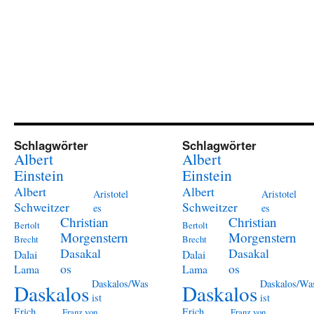
Schlagwörter
Schlagwörter
Albert
Albert
Einstein
Einstein
Albert
Albert
Aristotel
Aristotel
Schweitzer
Schweitzer
es
es
Christian
Christian
Bertolt
Bertolt
Morgenstern
Morgenstern
Brecht
Brecht
Dasakal
Dasakal
Dalai
Dalai
os
os
Lama
Lama
Daskalos/Was
Daskalos/Wa
Daskalos
Daskalos
ist
ist
Erich
Erich
Franz von
Franz von