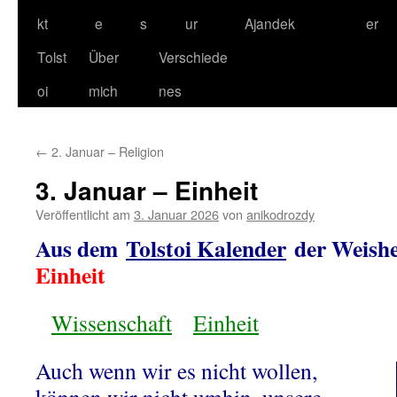
kt
e
s
ur
Ajandek
er
Tolst
Über
Verschiede
oi
mich
nes
←
2. Januar – Religion
3. Januar – Einheit
Veröffentlicht am
3. Januar 2026
von
anikodrozdy
Aus dem
Tolstoi Kalender
der Weishe
Einheit
Wissenschaft
Einheit
Auch wenn wir es nicht wollen,