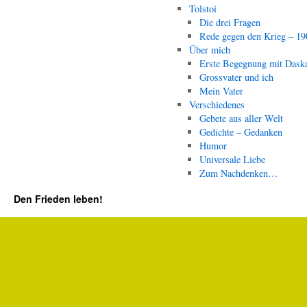
Tolstoi
Die drei Fragen
Rede gegen den Krieg – 19
Über mich
Erste Begegnung mit Dask
Grossvater und ich
Mein Vater
Verschiedenes
Gebete aus aller Welt
Gedichte – Gedanken
Humor
Universale Liebe
Zum Nachdenken…
Den Frieden leben!