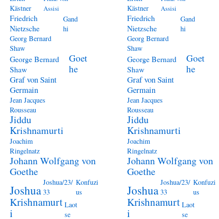
Kästner
Kästner
Assisi
Assisi
Friedrich
Friedrich
Gand
Gand
Nietzsche
Nietzsche
hi
hi
Georg Bernard
Georg Bernard
Shaw
Shaw
Goet
Goet
George Bernard
George Bernard
he
he
Shaw
Shaw
Graf von Saint
Graf von Saint
Germain
Germain
Jean Jacques
Jean Jacques
Rousseau
Rousseau
Jiddu
Jiddu
Krishnamurti
Krishnamurti
Joachim
Joachim
Ringelnatz
Ringelnatz
Johann Wolfgang von
Johann Wolfgang von
Goethe
Goethe
Joshua/23/
Konfuzi
Joshua/23/
Konfuzi
Joshua
Joshua
33
us
33
us
Krishnamurt
Krishnamurt
Laot
Laot
i
i
se
se