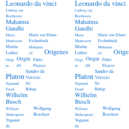
Leonardo da vinci
Leonardo da vinci
Ludwig van
Ludwig van
Beethoven
Beethoven
Mahatma
Mahatma
Gandhi
Gandhi
Marie von Ebner-
Marie von Ebner-
Maria
Maria
Eschenbach
Eschenbach
Montessori
Montessori
Martin
Martin
Mohamm
Mohamm
Origenes
Orige
Luther
Luther
ed
ed
Origin
Origin
Pablo
Pablo
Orige
Orige
es
es
Picasso
Picasso
ns
ns
Sandro da
Sandro da
Platon
Platon
Verscio
Verscio
Sri
Sri
Sigmund
Sigmund
Babaji
Babaji
Freud
Freud
Wilhelm
Wilhelm
Busch
Busch
Wolfgang
Wolfgang
William
William
Borchert
Borchert
Shakespeare
Shakespeare
Yoganan
Yoganan
da
da