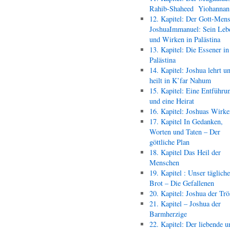
Rahib-Shaheed Yiohann
12. Kapitel: Der Gott-Men
JoshuaImmanuel: Sein Leb
und Wirken in Palästina
13. Kapitel: Die Essener in
Palästina
14. Kapitel: Joshua lehrt u
heilt in K’far Nahum
15. Kapitel: Eine Entführu
und eine Heirat
16. Kapitel: Joshuas Wirk
17. Kapitel In Gedanken,
Worten und Taten – Der
göttliche Plan
18. Kapitel Das Heil der
Menschen
19. Kapitel : Unser täglich
Brot – Die Gefallenen
20. Kapitel: Joshua der Trö
21. Kapitel – Joshua der
Barmherzige
22. Kapitel: Der liebende u