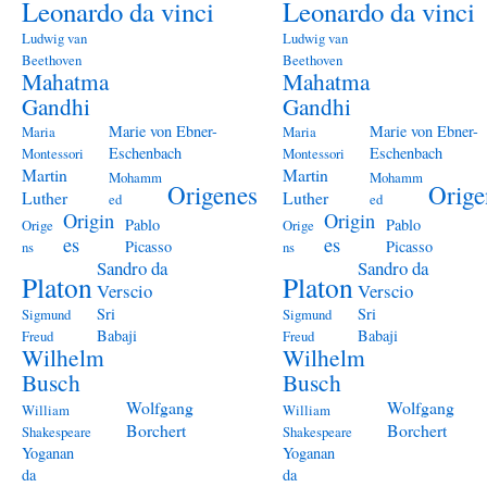
Leonardo da vinci
Leonardo da vinci
Ludwig van
Ludwig van
Beethoven
Beethoven
Mahatma
Mahatma
Gandhi
Gandhi
Marie von Ebner-
Marie von Ebner-
Maria
Maria
Eschenbach
Eschenbach
Montessori
Montessori
Martin
Martin
Mohamm
Mohamm
Origenes
Orige
Luther
Luther
ed
ed
Origin
Origin
Pablo
Pablo
Orige
Orige
es
es
Picasso
Picasso
ns
ns
Sandro da
Sandro da
Platon
Platon
Verscio
Verscio
Sri
Sri
Sigmund
Sigmund
Babaji
Babaji
Freud
Freud
Wilhelm
Wilhelm
Busch
Busch
Wolfgang
Wolfgang
William
William
Borchert
Borchert
Shakespeare
Shakespeare
Yoganan
Yoganan
da
da