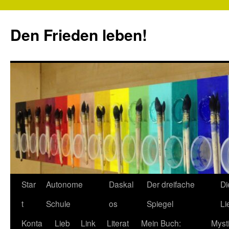
Zum
Inhalt
Den Frieden leben!
springen
Star
Autonome
Daskal
Der dreifache
Di
t
Schule
os
Spiegel
Li
Konta
Lieb
Link
Literat
Mein Buch:
Myst