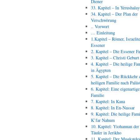
Diener
33. Kapitel – In Yerushala
34. Kapitel – Der Plan der
Verschwörung
.. Vorwort
… Einleitung
1.Kapitel – Römer, Israelit
Essener
2. Kapitel – Die Essener F
3. Kapitel – Christi Geburt
4. Kapitel – Die heilige Fam
in Ägypten
5. Kapitel – Die Rückkehr 
heiligen Familie nach Paläs
6. Kapitel: Eine eigenartige
Familie
7. Kapitel: In Kana
8. Kapitel: In En-Nassar
9. Kapitel: Die heilige Fami
K’far Nahum
10. Kapitel: Yiohannan der
Täufer in Jerikho
11. Kapitel: Der Mugkatde