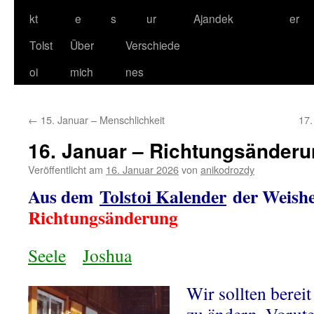
kt
e
s
ur
Ajandek
er
Tolst
Über
Verschiede
oi
mich
nes
←
15. Januar – Menschlichkeit
17.
16. Januar – Richtungsänder
Veröffentlicht am
16. Januar 2026
von
anikodrozdy
Aus dem
Tolstoi Kalender
der Weishe
Richtungsänderung
Seele
Joshua
Wir sollten bereit