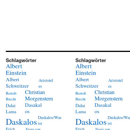
Schlagwörter
Schlagwörter
Albert
Albert
Einstein
Einstein
Albert
Albert
Aristotel
Aristotel
Schweitzer
Schweitzer
es
es
Christian
Christian
Bertolt
Bertolt
Morgenstern
Morgenstern
Brecht
Brecht
Dasakal
Dasakal
Dalai
Dalai
os
os
Lama
Lama
Daskalos/Was
Daskalos/Wa
Daskalos
Daskalos
ist
ist
Erich
Erich
Franz von
Franz von