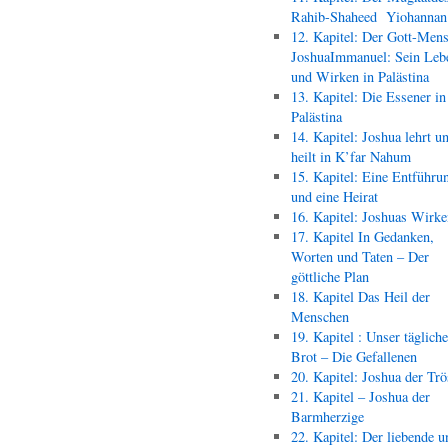
Rahib-Shaheed Yiohann
12. Kapitel: Der Gott-Men
JoshuaImmanuel: Sein Leb
und Wirken in Palästina
13. Kapitel: Die Essener in
Palästina
14. Kapitel: Joshua lehrt u
heilt in K’far Nahum
15. Kapitel: Eine Entführu
und eine Heirat
16. Kapitel: Joshuas Wirk
17. Kapitel In Gedanken,
Worten und Taten – Der
göttliche Plan
18. Kapitel Das Heil der
Menschen
19. Kapitel : Unser täglich
Brot – Die Gefallenen
20. Kapitel: Joshua der Trö
21. Kapitel – Joshua der
Barmherzige
22. Kapitel: Der liebende u