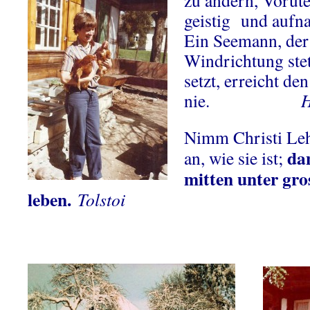
zu ändern, Vorut
geistig und aufn
Ein Seemann, der
Windrichtung stet
setzt, erreicht de
nie.
H
Nimm Christi Leh
dan
an, wie sie ist;
mitten unter gr
leben.
Tolstoi