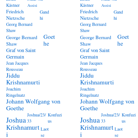
Kästner
Kästner
Assisi
Assisi
Friedrich
Friedrich
Gand
Gand
Nietzsche
Nietzsche
hi
hi
Georg Bernard
Georg Bernard
Shaw
Shaw
Goet
Goet
George Bernard
George Bernard
he
he
Shaw
Shaw
Graf von Saint
Graf von Saint
Germain
Germain
Jean Jacques
Jean Jacques
Rousseau
Rousseau
Jiddu
Jiddu
Krishnamurti
Krishnamurti
Joachim
Joachim
Ringelnatz
Ringelnatz
Johann Wolfgang von
Johann Wolfgang von
Goethe
Goethe
Joshua/23/
Konfuzi
Joshua/23/
Konfuzi
Joshua
Joshua
33
us
33
us
Krishnamurt
Krishnamurt
Laot
Laot
i
i
se
se