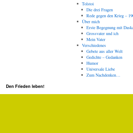
Tolstoi
Die drei Fragen
Rede gegen den Krieg – 19
Über mich
Erste Begegnung mit Dask
Grossvater und ich
Mein Vater
Verschiedenes
Gebete aus aller Welt
Gedichte – Gedanken
Humor
Universale Liebe
Zum Nachdenken…
Den Frieden leben!