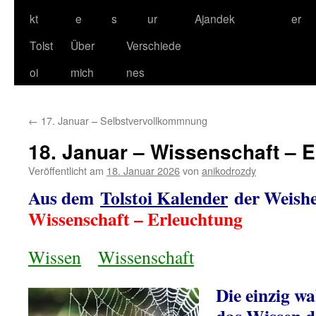
kt
e
s
ur
Ajandek
er
Tolst
Über
Verschiede
oi
mich
nes
←
17. Januar – Selbstvervollkommnung
18. Januar – Wissenschaft – 
Veröffentlicht am
18. Januar 2026
von
anikodrozdy
Aus dem
Tolstoi Kalender
der Weishe
Wissenschaft – Erleuchtung
Wissen
Wissenschaft
Die einzig wa