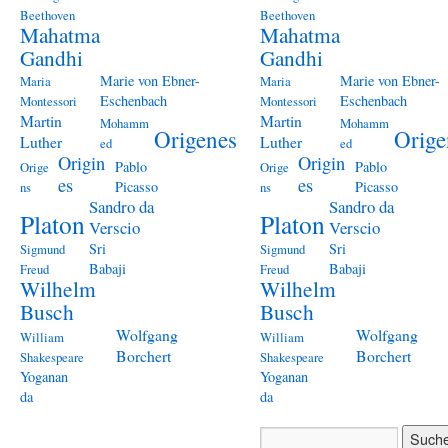
Beethoven
Beethoven
Mahatma
Mahatma
Gandhi
Gandhi
Marie von Ebner-
Marie von Ebner-
Maria
Maria
Eschenbach
Eschenbach
Montessori
Montessori
Martin
Martin
Mohamm
Mohamm
Origenes
Orige
Luther
Luther
ed
ed
Origin
Origin
Pablo
Pablo
Orige
Orige
es
es
Picasso
Picasso
ns
ns
Sandro da
Sandro da
Platon
Platon
Verscio
Verscio
Sri
Sri
Sigmund
Sigmund
Babaji
Babaji
Freud
Freud
Wilhelm
Wilhelm
Busch
Busch
Wolfgang
Wolfgang
William
William
Borchert
Borchert
Shakespeare
Shakespeare
Yoganan
Yoganan
da
da