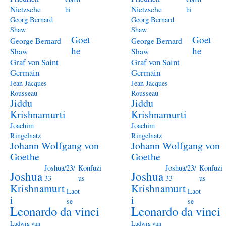
Nietzsche
Nietzsche
hi
hi
Georg Bernard
Georg Bernard
Shaw
Shaw
Goet
Goet
George Bernard
George Bernard
he
he
Shaw
Shaw
Graf von Saint
Graf von Saint
Germain
Germain
Jean Jacques
Jean Jacques
Rousseau
Rousseau
Jiddu
Jiddu
Krishnamurti
Krishnamurti
Joachim
Joachim
Ringelnatz
Ringelnatz
Johann Wolfgang von
Johann Wolfgang von
Goethe
Goethe
Joshua/23/
Konfuzi
Joshua/23/
Konfuzi
Joshua
Joshua
33
us
33
us
Krishnamurt
Krishnamurt
Laot
Laot
i
i
se
se
Leonardo da vinci
Leonardo da vinci
Ludwig van
Ludwig van