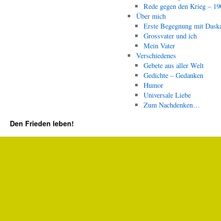
Rede gegen den Krieg – 19
Über mich
Erste Begegnung mit Dask
Grossvater und ich
Mein Vater
Verschiedenes
Gebete aus aller Welt
Gedichte – Gedanken
Humor
Universale Liebe
Zum Nachdenken…
Den Frieden leben!