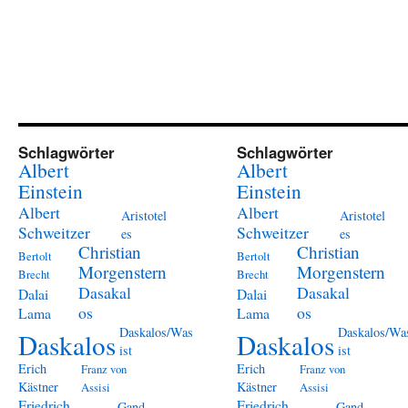
Schlagwörter
Schlagwörter
Albert
Albert
Einstein
Einstein
Albert
Albert
Aristotel
Aristotel
Schweitzer
Schweitzer
es
es
Christian
Christian
Bertolt
Bertolt
Morgenstern
Morgenstern
Brecht
Brecht
Dasakal
Dasakal
Dalai
Dalai
os
os
Lama
Lama
Daskalos/Was
Daskalos/Wa
Daskalos
Daskalos
ist
ist
Erich
Erich
Franz von
Franz von
Kästner
Kästner
Assisi
Assisi
Friedrich
Friedrich
Gand
Gand