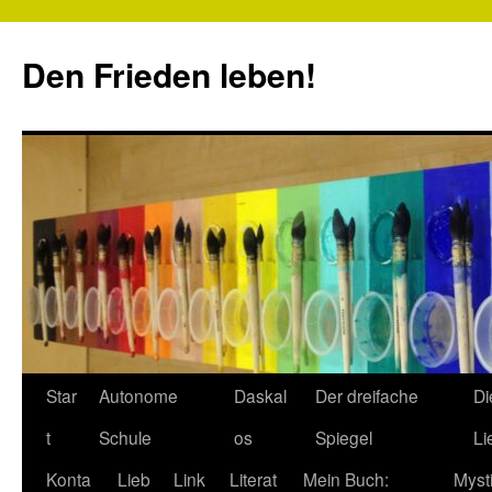
Zum
Inhalt
Den Frieden leben!
springen
Star
Autonome
Daskal
Der dreifache
Di
t
Schule
os
Spiegel
Li
Konta
Lieb
Link
Literat
Mein Buch:
Myst