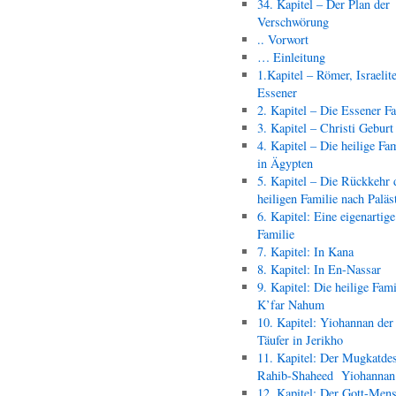
34. Kapitel – Der Plan der
Verschwörung
.. Vorwort
… Einleitung
1.Kapitel – Römer, Israelit
Essener
2. Kapitel – Die Essener F
3. Kapitel – Christi Geburt
4. Kapitel – Die heilige Fam
in Ägypten
5. Kapitel – Die Rückkehr 
heiligen Familie nach Paläs
6. Kapitel: Eine eigenartige
Familie
7. Kapitel: In Kana
8. Kapitel: In En-Nassar
9. Kapitel: Die heilige Fami
K’far Nahum
10. Kapitel: Yiohannan der
Täufer in Jerikho
11. Kapitel: Der Mugkatde
Rahib-Shaheed Yiohann
12. Kapitel: Der Gott-Men