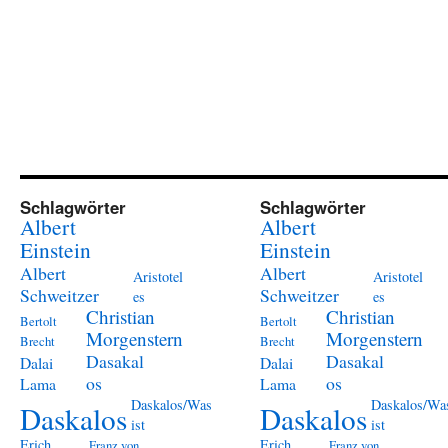
Schlagwörter
Schlagwörter
Albert
Albert
Einstein
Einstein
Albert
Albert
Aristotel
Aristotel
Schweitzer
Schweitzer
es
es
Christian
Christian
Bertolt
Bertolt
Morgenstern
Morgenstern
Brecht
Brecht
Dasakal
Dasakal
Dalai
Dalai
os
os
Lama
Lama
Daskalos/Was
Daskalos/Wa
Daskalos
Daskalos
ist
ist
Erich
Erich
Franz von
Franz von