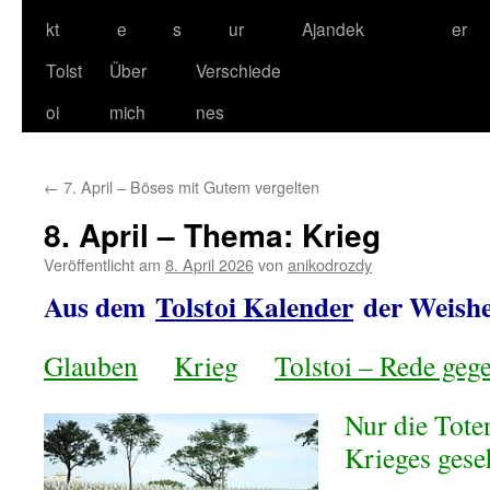
kt
e
s
ur
Ajandek
er
Tolst
Über
Verschiede
oi
mich
nes
←
7. April – Böses mit Gutem vergelten
8. April – Thema: Krieg
Veröffentlicht am
8. April 2026
von
anikodrozdy
Aus dem
Tolstoi Kalender
der Weishe
Glauben
Krieg
Tolstoi – Rede geg
Nur die Tote
Krieges ges