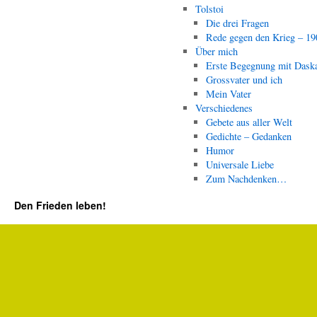
Tolstoi
Die drei Fragen
Rede gegen den Krieg – 19
Über mich
Erste Begegnung mit Dask
Grossvater und ich
Mein Vater
Verschiedenes
Gebete aus aller Welt
Gedichte – Gedanken
Humor
Universale Liebe
Zum Nachdenken…
Den Frieden leben!