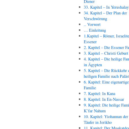
Diener
33. Kapitel – In Yerushala
34. Kapitel – Der Plan der
Verschwörung
.. Vorwort
… Einleitung
1.Kapitel – Römer, Israelit
Essener
2. Kapitel – Die Essener F
3. Kapitel – Christi Geburt
4. Kapitel – Die heilige Fam
in Ägypten
5. Kapitel – Die Rückkehr 
heiligen Familie nach Paläs
6. Kapitel: Eine eigenartige
Familie
7. Kapitel: In Kana
8. Kapitel: In En-Nassar
9. Kapitel: Die heilige Fami
K’far Nahum
10. Kapitel: Yiohannan der
Täufer in Jerikho
11. Kapitel: Der Mugkatde