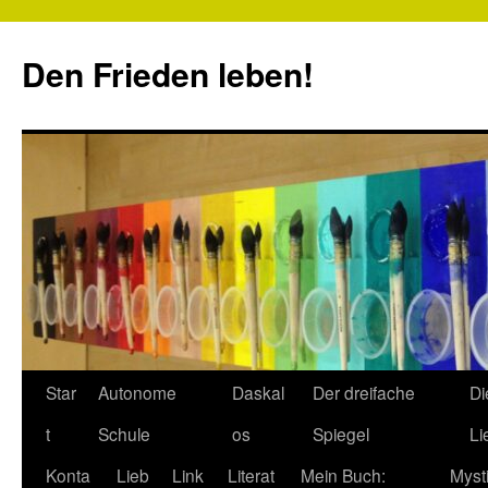
Zum
Inhalt
Den Frieden leben!
springen
Star
Autonome
Daskal
Der dreifache
Di
t
Schule
os
Spiegel
Li
Konta
Lieb
Link
Literat
Mein Buch:
Myst