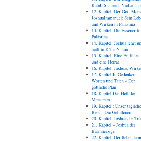
Rahib-Shaheed Yiohann
12. Kapitel: Der Gott-Men
JoshuaImmanuel: Sein Leb
und Wirken in Palästina
13. Kapitel: Die Essener in
Palästina
14. Kapitel: Joshua lehrt u
heilt in K’far Nahum
15. Kapitel: Eine Entführu
und eine Heirat
16. Kapitel: Joshuas Wirk
17. Kapitel In Gedanken,
Worten und Taten – Der
göttliche Plan
18. Kapitel Das Heil der
Menschen
19. Kapitel : Unser täglich
Brot – Die Gefallenen
20. Kapitel: Joshua der Trö
21. Kapitel – Joshua der
Barmherzige
22. Kapitel: Der liebende u