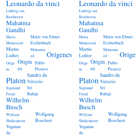
Leonardo da vinci
Leonardo da vinci
Ludwig van
Ludwig van
Beethoven
Beethoven
Mahatma
Mahatma
Gandhi
Gandhi
Marie von Ebner-
Marie von Ebner-
Maria
Maria
Eschenbach
Eschenbach
Montessori
Montessori
Martin
Martin
Mohamm
Mohamm
Origenes
Orige
Luther
Luther
ed
ed
Origin
Origin
Pablo
Pablo
Orige
Orige
es
es
Picasso
Picasso
ns
ns
Sandro da
Sandro da
Platon
Platon
Verscio
Verscio
Sri
Sri
Sigmund
Sigmund
Babaji
Babaji
Freud
Freud
Wilhelm
Wilhelm
Busch
Busch
Wolfgang
Wolfgang
William
William
Borchert
Borchert
Shakespeare
Shakespeare
Yoganan
Yoganan
da
da