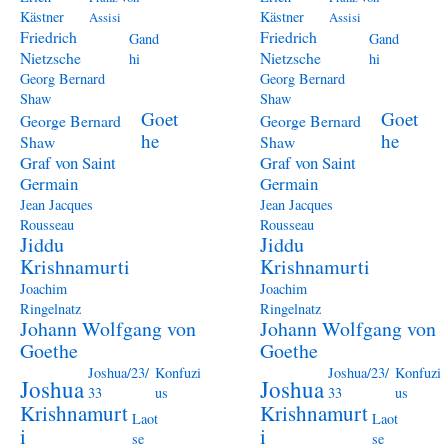
Kästner
Kästner
Assisi
Assisi
Friedrich
Friedrich
Gand
Gand
Nietzsche
Nietzsche
hi
hi
Georg Bernard
Georg Bernard
Shaw
Shaw
Goet
Goet
George Bernard
George Bernard
he
he
Shaw
Shaw
Graf von Saint
Graf von Saint
Germain
Germain
Jean Jacques
Jean Jacques
Rousseau
Rousseau
Jiddu
Jiddu
Krishnamurti
Krishnamurti
Joachim
Joachim
Ringelnatz
Ringelnatz
Johann Wolfgang von
Johann Wolfgang von
Goethe
Goethe
Joshua/23/
Konfuzi
Joshua/23/
Konfuzi
Joshua
Joshua
33
us
33
us
Krishnamurt
Krishnamurt
Laot
Laot
i
i
se
se