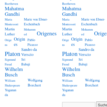
Beethoven
Beethoven
Mahatma
Mahatma
Gandhi
Gandhi
Marie von Ebner-
Marie von Ebner-
Maria
Maria
Eschenbach
Eschenbach
Montessori
Montessori
Martin
Martin
Mohamm
Mohamm
Origenes
Orige
Luther
Luther
ed
ed
Origin
Origin
Pablo
Pablo
Orige
Orige
es
es
Picasso
Picasso
ns
ns
Sandro da
Sandro da
Platon
Platon
Verscio
Verscio
Sri
Sri
Sigmund
Sigmund
Babaji
Babaji
Freud
Freud
Wilhelm
Wilhelm
Busch
Busch
Wolfgang
Wolfgang
William
William
Borchert
Borchert
Shakespeare
Shakespeare
Yoganan
Yoganan
da
da