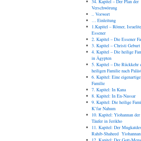
34. Kapitel – Der Plan der
Verschwörung
.. Vorwort
… Einleitung
1.Kapitel – Römer, Israelit
Essener
2. Kapitel – Die Essener F
3. Kapitel – Christi Geburt
4. Kapitel – Die heilige Fam
in Ägypten
5. Kapitel – Die Rückkehr 
heiligen Familie nach Paläs
6. Kapitel: Eine eigenartige
Familie
7. Kapitel: In Kana
8. Kapitel: In En-Nassar
9. Kapitel: Die heilige Fami
K’far Nahum
10. Kapitel: Yiohannan der
Täufer in Jerikho
11. Kapitel: Der Mugkatde
Rahib-Shaheed Yiohann
12. Kapitel: Der Gott-Men