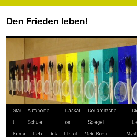
Zum
Inhalt
Den Frieden leben!
springen
Star
Autonome
Daskal
Der dreifache
Di
t
Schule
os
Spiegel
Li
Konta
Lieb
Link
Literat
Mein Buch:
Myst