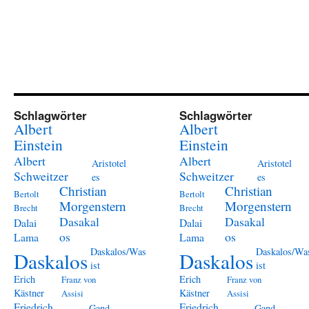
Schlagwörter
Schlagwörter
Albert
Albert
Einstein
Einstein
Albert
Albert
Aristotel
Aristotel
Schweitzer
Schweitzer
es
es
Christian
Christian
Bertolt
Bertolt
Morgenstern
Morgenstern
Brecht
Brecht
Dasakal
Dasakal
Dalai
Dalai
os
os
Lama
Lama
Daskalos/Was
Daskalos/Wa
Daskalos
Daskalos
ist
ist
Erich
Erich
Franz von
Franz von
Kästner
Kästner
Assisi
Assisi
Friedrich
Friedrich
Gand
Gand