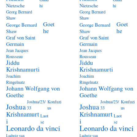
Nietzsche
Nietzsche
hi
hi
Georg Bernard
Georg Bernard
Shaw
Shaw
Goet
Goet
George Bernard
George Bernard
he
he
Shaw
Shaw
Graf von Saint
Graf von Saint
Germain
Germain
Jean Jacques
Jean Jacques
Rousseau
Rousseau
Jiddu
Jiddu
Krishnamurti
Krishnamurti
Joachim
Joachim
Ringelnatz
Ringelnatz
Johann Wolfgang von
Johann Wolfgang von
Goethe
Goethe
Joshua/23/
Konfuzi
Joshua/23/
Konfuzi
Joshua
Joshua
33
us
33
us
Krishnamurt
Krishnamurt
Laot
Laot
i
i
se
se
Leonardo da vinci
Leonardo da vinci
Ludwig van
Ludwig van