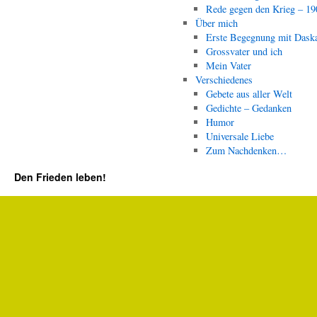
Rede gegen den Krieg – 19
Über mich
Erste Begegnung mit Dask
Grossvater und ich
Mein Vater
Verschiedenes
Gebete aus aller Welt
Gedichte – Gedanken
Humor
Universale Liebe
Zum Nachdenken…
Den Frieden leben!