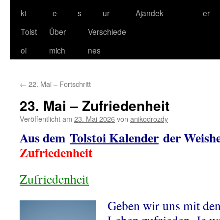
kt
e
s
ur
Ajandek
er
Tolst
Über
Verschiede
oi
mich
nes
←
22. Mai – Fortschritt
23. Mai – Zufriedenheit
Veröffentlicht am
23. Mai 2026
von
anikodrozdy
Aus dem
Tolstoi Kalender
der Weishe
Zufriedenheit
Zufriedenheit
Geben wir uns mit den