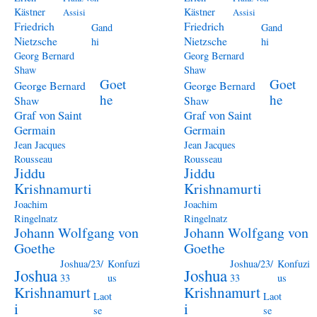
Kästner
Kästner
Assisi
Assisi
Friedrich
Friedrich
Gand
Gand
Nietzsche
Nietzsche
hi
hi
Georg Bernard
Georg Bernard
Shaw
Shaw
Goet
Goet
George Bernard
George Bernard
he
he
Shaw
Shaw
Graf von Saint
Graf von Saint
Germain
Germain
Jean Jacques
Jean Jacques
Rousseau
Rousseau
Jiddu
Jiddu
Krishnamurti
Krishnamurti
Joachim
Joachim
Ringelnatz
Ringelnatz
Johann Wolfgang von
Johann Wolfgang von
Goethe
Goethe
Joshua/23/
Konfuzi
Joshua/23/
Konfuzi
Joshua
Joshua
33
us
33
us
Krishnamurt
Krishnamurt
Laot
Laot
i
i
se
se