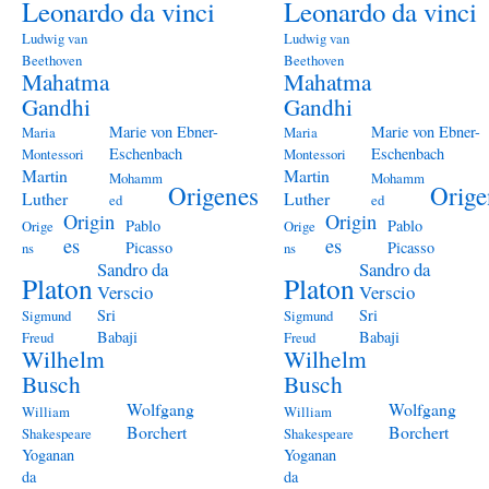
Leonardo da vinci
Leonardo da vinci
Ludwig van
Ludwig van
Beethoven
Beethoven
Mahatma
Mahatma
Gandhi
Gandhi
Marie von Ebner-
Marie von Ebner-
Maria
Maria
Eschenbach
Eschenbach
Montessori
Montessori
Martin
Martin
Mohamm
Mohamm
Origenes
Orige
Luther
Luther
ed
ed
Origin
Origin
Pablo
Pablo
Orige
Orige
es
es
Picasso
Picasso
ns
ns
Sandro da
Sandro da
Platon
Platon
Verscio
Verscio
Sri
Sri
Sigmund
Sigmund
Babaji
Babaji
Freud
Freud
Wilhelm
Wilhelm
Busch
Busch
Wolfgang
Wolfgang
William
William
Borchert
Borchert
Shakespeare
Shakespeare
Yoganan
Yoganan
da
da