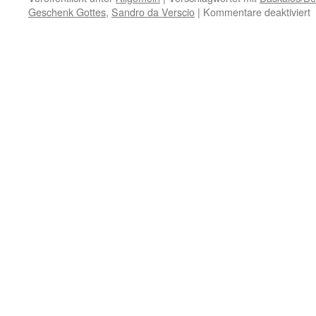
f
Geschenk Gottes
,
Sandro da Verscio
|
Kommentare deaktiviert
3
S
–
J
d
V