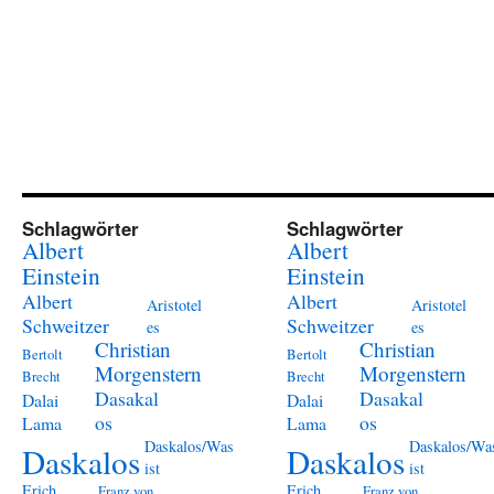
Schlagwörter
Schlagwörter
Albert
Albert
Einstein
Einstein
Albert
Albert
Aristotel
Aristotel
Schweitzer
Schweitzer
es
es
Christian
Christian
Bertolt
Bertolt
Morgenstern
Morgenstern
Brecht
Brecht
Dasakal
Dasakal
Dalai
Dalai
os
os
Lama
Lama
Daskalos/Was
Daskalos/Wa
Daskalos
Daskalos
ist
ist
Erich
Erich
Franz von
Franz von