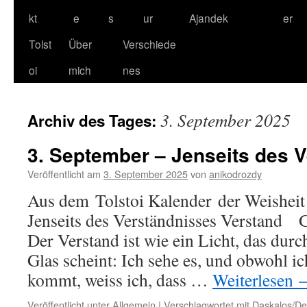
kt
e
s
ur
Ajandek
er
Tolst
Über
Verschiede
oi
mich
nes
3. September 2025
Archiv des Tages:
3. September – Jenseits des 
Veröffentlicht am
3. September 2025
von
anikodrozdy
Aus dem Tolstoi Kalender der Weisheit
Jenseits des Verständnisses Verstand
Der Verstand ist wie ein Licht, das durc
Glas scheint: Ich sehe es, und obwohl ic
kommt, weiss ich, dass …
Weiterlesen
Veröffentlicht unter
Allgemein
|
Verschlagwortet mit
Daskalos/Der