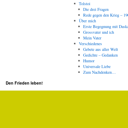
Tolstoi
Die drei Fragen
Rede gegen den Krieg – 19
Über mich
Erste Begegnung mit Dask
Grossvater und ich
Mein Vater
Verschiedenes
Gebete aus aller Welt
Gedichte – Gedanken
Humor
Universale Liebe
Zum Nachdenken…
Den Frieden leben!