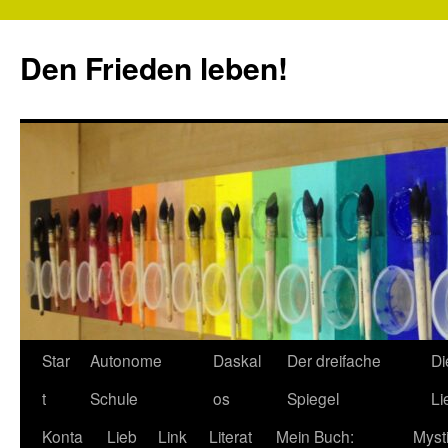
Zum
Inhalt
Den Frieden leben!
springen
Star
Autonome
Daskal
Der dreifache
Di
t
Schule
os
Spiegel
Li
Konta
Lieb
Link
Literat
Mein Buch:
Myst