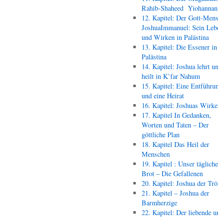
Rahib-Shaheed Yiohann
12. Kapitel: Der Gott-Men
JoshuaImmanuel: Sein Leb
und Wirken in Palästina
13. Kapitel: Die Essener in
Palästina
14. Kapitel: Joshua lehrt u
heilt in K’far Nahum
15. Kapitel: Eine Entführu
und eine Heirat
16. Kapitel: Joshuas Wirk
17. Kapitel In Gedanken,
Worten und Taten – Der
göttliche Plan
18. Kapitel Das Heil der
Menschen
19. Kapitel : Unser täglich
Brot – Die Gefallenen
20. Kapitel: Joshua der Trö
21. Kapitel – Joshua der
Barmherzige
22. Kapitel: Der liebende u