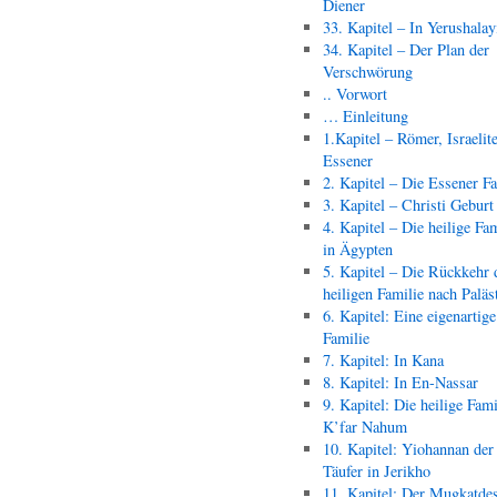
Diener
33. Kapitel – In Yerushala
34. Kapitel – Der Plan der
Verschwörung
.. Vorwort
… Einleitung
1.Kapitel – Römer, Israelit
Essener
2. Kapitel – Die Essener F
3. Kapitel – Christi Geburt
4. Kapitel – Die heilige Fam
in Ägypten
5. Kapitel – Die Rückkehr 
heiligen Familie nach Paläs
6. Kapitel: Eine eigenartige
Familie
7. Kapitel: In Kana
8. Kapitel: In En-Nassar
9. Kapitel: Die heilige Fami
K’far Nahum
10. Kapitel: Yiohannan der
Täufer in Jerikho
11. Kapitel: Der Mugkatde