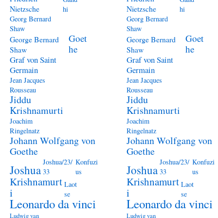
Nietzsche
Nietzsche
hi
hi
Georg Bernard
Georg Bernard
Shaw
Shaw
Goet
Goet
George Bernard
George Bernard
he
he
Shaw
Shaw
Graf von Saint
Graf von Saint
Germain
Germain
Jean Jacques
Jean Jacques
Rousseau
Rousseau
Jiddu
Jiddu
Krishnamurti
Krishnamurti
Joachim
Joachim
Ringelnatz
Ringelnatz
Johann Wolfgang von
Johann Wolfgang von
Goethe
Goethe
Joshua/23/
Konfuzi
Joshua/23/
Konfuzi
Joshua
Joshua
33
us
33
us
Krishnamurt
Krishnamurt
Laot
Laot
i
i
se
se
Leonardo da vinci
Leonardo da vinci
Ludwig van
Ludwig van