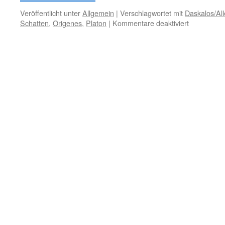
Veröffentlicht unter
Allgemein
|
Verschlagwortet mit
Daskalos/Al
für
Schatten
,
Origenes
,
Platon
|
Kommentare deaktiviert
11.
September
–
Der
Glaube