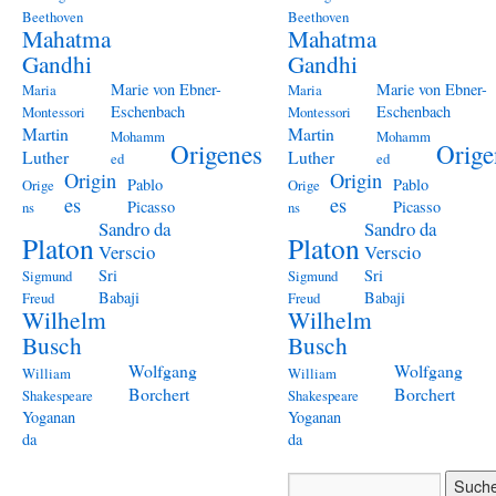
Beethoven
Beethoven
Mahatma
Mahatma
Gandhi
Gandhi
Marie von Ebner-
Marie von Ebner-
Maria
Maria
Eschenbach
Eschenbach
Montessori
Montessori
Martin
Martin
Mohamm
Mohamm
Origenes
Orige
Luther
Luther
ed
ed
Origin
Origin
Pablo
Pablo
Orige
Orige
es
es
Picasso
Picasso
ns
ns
Sandro da
Sandro da
Platon
Platon
Verscio
Verscio
Sri
Sri
Sigmund
Sigmund
Babaji
Babaji
Freud
Freud
Wilhelm
Wilhelm
Busch
Busch
Wolfgang
Wolfgang
William
William
Borchert
Borchert
Shakespeare
Shakespeare
Yoganan
Yoganan
da
da