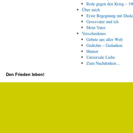
Rede gegen den Krieg – 19
Über mich
Erste Begegnung mit Dask
Grossvater und ich
Mein Vater
Verschiedenes
Gebete aus aller Welt
Gedichte – Gedanken
Humor
Universale Liebe
Zum Nachdenken…
Den Frieden leben!