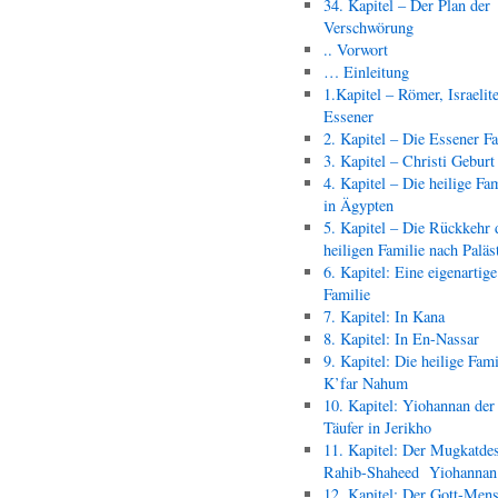
34. Kapitel – Der Plan der
Verschwörung
.. Vorwort
… Einleitung
1.Kapitel – Römer, Israelit
Essener
2. Kapitel – Die Essener F
3. Kapitel – Christi Geburt
4. Kapitel – Die heilige Fam
in Ägypten
5. Kapitel – Die Rückkehr 
heiligen Familie nach Paläs
6. Kapitel: Eine eigenartige
Familie
7. Kapitel: In Kana
8. Kapitel: In En-Nassar
9. Kapitel: Die heilige Fami
K’far Nahum
10. Kapitel: Yiohannan der
Täufer in Jerikho
11. Kapitel: Der Mugkatde
Rahib-Shaheed Yiohann
12. Kapitel: Der Gott-Men