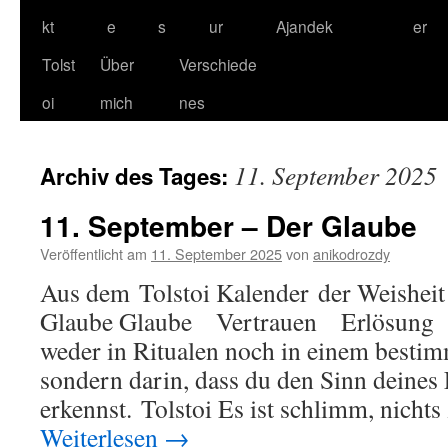
kt
e
s
ur
Ajandek
er
Tolst
Über
Verschiede
oi
mich
nes
11. September 2025
Archiv des Tages:
11. September – Der Glaube
Veröffentlicht am
11. September 2025
von
anikodrozdy
Aus dem Tolstoi Kalender der Weisheit
Glaube Glaube Vertrauen Erlösung D
weder in Ritualen noch in einem besti
sondern darin, dass du den Sinn deines
erkennst. Tolstoi Es ist schlimm, nicht
Weiterlesen
→