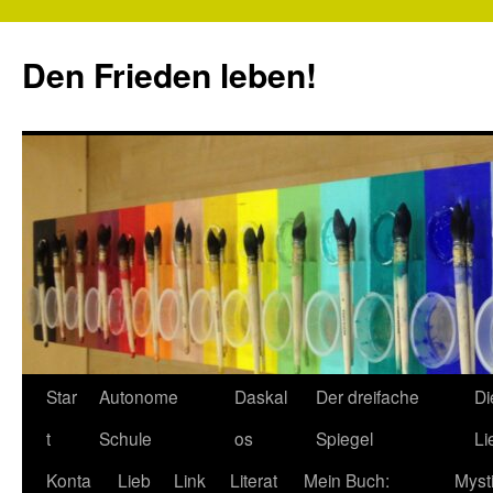
Zum
Inhalt
Den Frieden leben!
springen
Star
Autonome
Daskal
Der dreifache
Di
t
Schule
os
Spiegel
Li
Konta
Lieb
Link
Literat
Mein Buch:
Myst