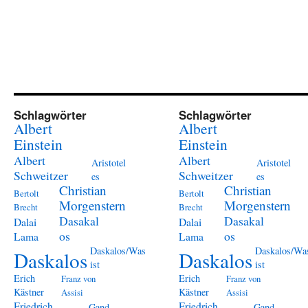
Schlagwörter
Schlagwörter
Albert
Albert
Einstein
Einstein
Albert
Albert
Aristotel
Aristotel
Schweitzer
Schweitzer
es
es
Christian
Christian
Bertolt
Bertolt
Morgenstern
Morgenstern
Brecht
Brecht
Dasakal
Dasakal
Dalai
Dalai
os
os
Lama
Lama
Daskalos/Was
Daskalos/Wa
Daskalos
Daskalos
ist
ist
Erich
Erich
Franz von
Franz von
Kästner
Kästner
Assisi
Assisi
Friedrich
Friedrich
Gand
Gand