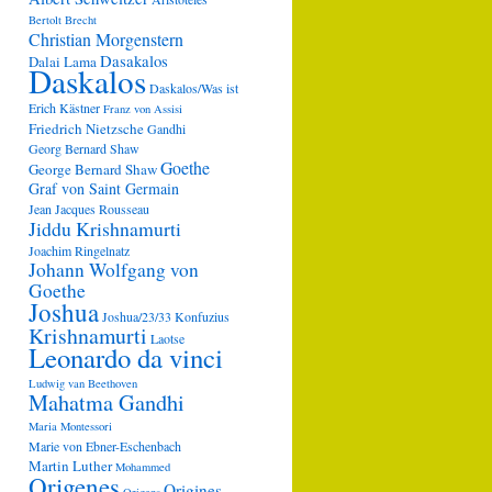
Bertolt Brecht
Christian Morgenstern
Dasakalos
Dalai Lama
Daskalos
Daskalos/Was ist
Erich Kästner
Franz von Assisi
Friedrich Nietzsche
Gandhi
Georg Bernard Shaw
Goethe
George Bernard Shaw
Graf von Saint Germain
Jean Jacques Rousseau
Jiddu Krishnamurti
Joachim Ringelnatz
Johann Wolfgang von
Goethe
Joshua
Joshua/23/33
Konfuzius
Krishnamurti
Laotse
Leonardo da vinci
Ludwig van Beethoven
Mahatma Gandhi
Maria Montessori
Marie von Ebner-Eschenbach
Martin Luther
Mohammed
Origenes
Origines