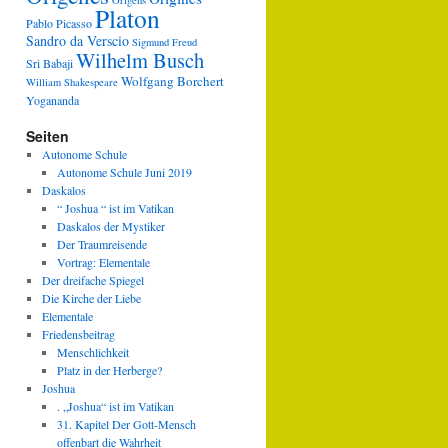
Origens
Platon
Pablo Picasso
Sandro da Verscio
Sigmund Freud
Wilhelm Busch
Sri Babaji
Wolfgang Borchert
William Shakespeare
Yogananda
Seiten
Autonome Schule
Autonome Schule Juni 2019
Daskalos
“ Joshua “ ist im Vatikan
Daskalos der Mystiker
Der Traumreisende
Vortrag: Elementale
Der dreifache Spiegel
Die Kirche der Liebe
Elementale
Friedensbeitrag
Menschlichkeit
Platz in der Herberge?
Joshua
. „Joshua“ ist im Vatikan
31. Kapitel Der Gott-Mensch
offenbart die Wahrheit