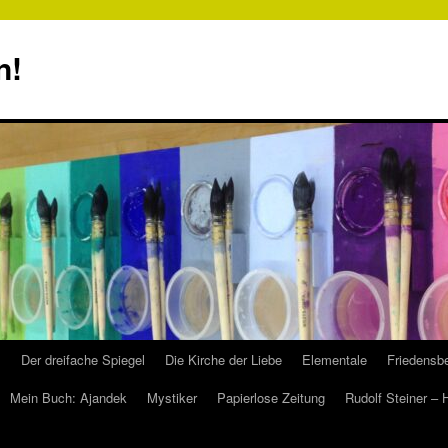
n!
s
Der dreifache Spiegel
Die Kirche der Liebe
Elementale
Friedensbe
Mein Buch: Ajandek
Mystiker
Papierlose Zeitung
Rudolf Steiner –