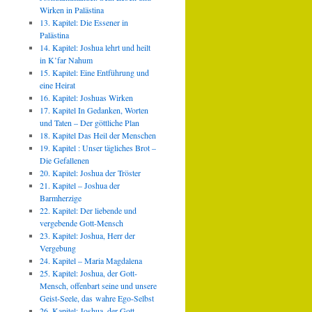
Wirken in Palästina
13. Kapitel: Die Essener in
Palästina
14. Kapitel: Joshua lehrt und heilt
in K’far Nahum
15. Kapitel: Eine Entführung und
eine Heirat
16. Kapitel: Joshuas Wirken
17. Kapitel In Gedanken, Worten
und Taten – Der göttliche Plan
18. Kapitel Das Heil der Menschen
19. Kapitel : Unser tägliches Brot –
Die Gefallenen
20. Kapitel: Joshua der Tröster
21. Kapitel – Joshua der
Barmherzige
22. Kapitel: Der liebende und
vergebende Gott-Mensch
23. Kapitel: Joshua, Herr der
Vergebung
24. Kapitel – Maria Magdalena
25. Kapitel: Joshua, der Gott-
Mensch, offenbart seine und unsere
Geist-Seele, das wahre Ego-Selbst
26. Kapitel: Joshua, der Gott-