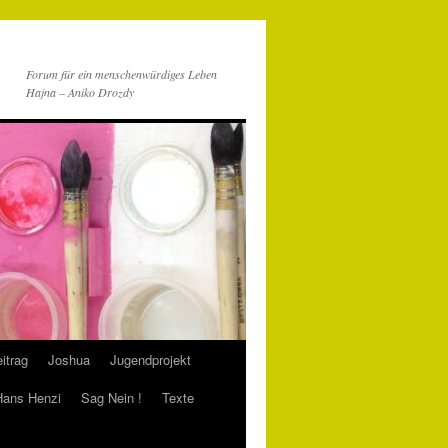
Forum für ein menschenwürdiges Leben
Hajna – Aniko Drozdy
itrag
Joshua
Jugendprojekt
 Hans Henzi
Sag Nein !
Texte