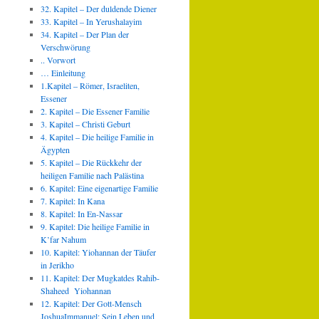
32. Kapitel – Der duldende Diener
33. Kapitel – In Yerushalayim
34. Kapitel – Der Plan der
Verschwörung
.. Vorwort
… Einleitung
1.Kapitel – Römer, Israeliten,
Essener
2. Kapitel – Die Essener Familie
3. Kapitel – Christi Geburt
4. Kapitel – Die heilige Familie in
Ägypten
5. Kapitel – Die Rückkehr der
heiligen Familie nach Palästina
6. Kapitel: Eine eigenartige Familie
7. Kapitel: In Kana
8. Kapitel: In En-Nassar
9. Kapitel: Die heilige Familie in
K’far Nahum
10. Kapitel: Yiohannan der Täufer
in Jerikho
11. Kapitel: Der Mugkatdes Rahib-
Shaheed Yiohannan
12. Kapitel: Der Gott-Mensch
JoshuaImmanuel: Sein Leben und