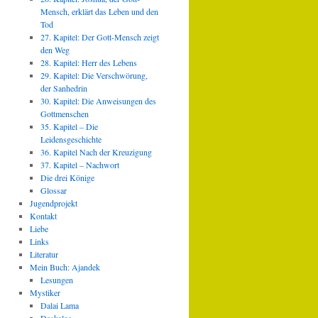
Mensch, erklärt das Leben und den
Tod
27. Kapitel: Der Gott-Mensch zeigt
den Weg
28. Kapitel: Herr des Lebens
29. Kapitel: Die Verschwörung,
der Sanhedrin
30. Kapitel: Die Anweisungen des
Gottmenschen
35. Kapitel – Die
Leidensgeschichte
36. Kapitel Nach der Kreuzigung
37. Kapitel – Nachwort
Die drei Könige
Glossar
Jugendprojekt
Kontakt
Liebe
Links
Literatur
Mein Buch: Ajandek
Lesungen
Mystiker
Dalai Lama