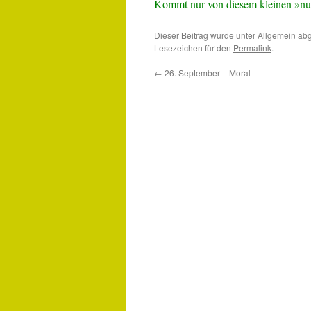
Kommt nur von diesem kleinen »n
Dieser Beitrag wurde unter
Allgemein
abg
Lesezeichen für den
Permalink
.
←
26. September – Moral