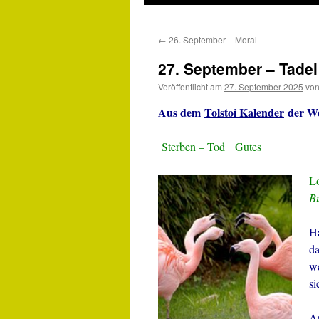
←
26. September – Moral
27. September – Tadel
Veröffentlicht am
27. September 2025
vo
Aus dem
Tolstoi Kalender
der We
Sterben – Tod
Gutes
Lo
B
Ha
da
we
si
An