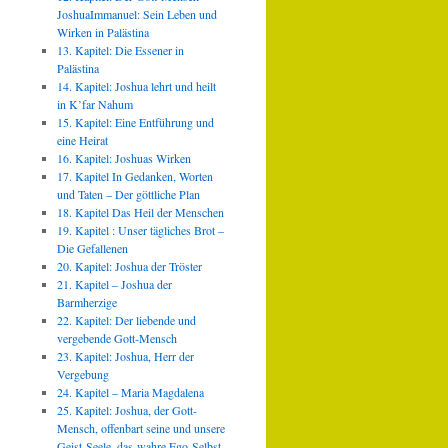
JoshuaImmanuel: Sein Leben und
Wirken in Palästina
13. Kapitel: Die Essener in
Palästina
14. Kapitel: Joshua lehrt und heilt
in K’far Nahum
15. Kapitel: Eine Entführung und
eine Heirat
16. Kapitel: Joshuas Wirken
17. Kapitel In Gedanken, Worten
und Taten – Der göttliche Plan
18. Kapitel Das Heil der Menschen
19. Kapitel : Unser tägliches Brot –
Die Gefallenen
20. Kapitel: Joshua der Tröster
21. Kapitel – Joshua der
Barmherzige
22. Kapitel: Der liebende und
vergebende Gott-Mensch
23. Kapitel: Joshua, Herr der
Vergebung
24. Kapitel – Maria Magdalena
25. Kapitel: Joshua, der Gott-
Mensch, offenbart seine und unsere
Geist-Seele, das wahre Ego-Selbst