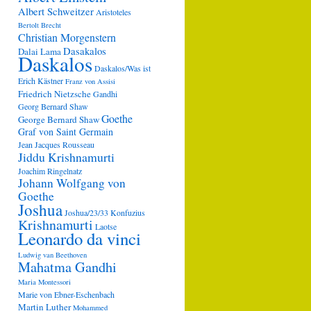
Albert Schweitzer
Aristoteles
Bertolt Brecht
Christian Morgenstern
Dasakalos
Dalai Lama
Daskalos
Daskalos/Was ist
Erich Kästner
Franz von Assisi
Friedrich Nietzsche
Gandhi
Georg Bernard Shaw
Goethe
George Bernard Shaw
Graf von Saint Germain
Jean Jacques Rousseau
Jiddu Krishnamurti
Joachim Ringelnatz
Johann Wolfgang von
Goethe
Joshua
Joshua/23/33
Konfuzius
Krishnamurti
Laotse
Leonardo da vinci
Ludwig van Beethoven
Mahatma Gandhi
Maria Montessori
Marie von Ebner-Eschenbach
Martin Luther
Mohammed