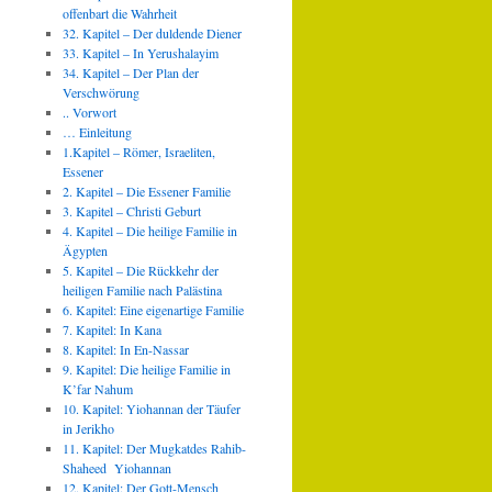
offenbart die Wahrheit
32. Kapitel – Der duldende Diener
33. Kapitel – In Yerushalayim
34. Kapitel – Der Plan der
Verschwörung
.. Vorwort
… Einleitung
1.Kapitel – Römer, Israeliten,
Essener
2. Kapitel – Die Essener Familie
3. Kapitel – Christi Geburt
4. Kapitel – Die heilige Familie in
Ägypten
5. Kapitel – Die Rückkehr der
heiligen Familie nach Palästina
6. Kapitel: Eine eigenartige Familie
7. Kapitel: In Kana
8. Kapitel: In En-Nassar
9. Kapitel: Die heilige Familie in
K’far Nahum
10. Kapitel: Yiohannan der Täufer
in Jerikho
11. Kapitel: Der Mugkatdes Rahib-
Shaheed Yiohannan
12. Kapitel: Der Gott-Mensch