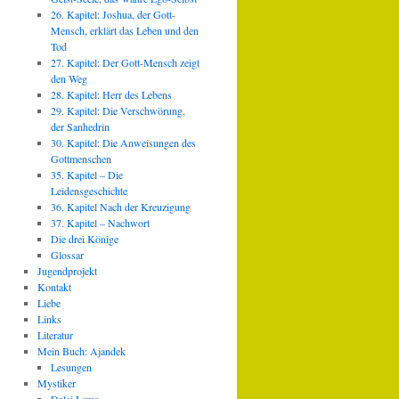
26. Kapitel: Joshua, der Gott-
Mensch, erklärt das Leben und den
Tod
27. Kapitel: Der Gott-Mensch zeigt
den Weg
28. Kapitel: Herr des Lebens
29. Kapitel: Die Verschwörung,
der Sanhedrin
30. Kapitel: Die Anweisungen des
Gottmenschen
35. Kapitel – Die
Leidensgeschichte
36. Kapitel Nach der Kreuzigung
37. Kapitel – Nachwort
Die drei Könige
Glossar
Jugendprojekt
Kontakt
Liebe
Links
Literatur
Mein Buch: Ajandek
Lesungen
Mystiker