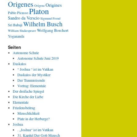
Origenes
Origines
Origens
Platon
Pablo Picasso
Sandro da Verscio
Sigmund Freud
Wilhelm Busch
Sri Babaji
Wolfgang Borchert
William Shakespeare
Yogananda
Seiten
Autonome Schule
Autonome Schule Juni 2019
Daskalos
“ Joshua “ ist im Vatikan
Daskalos der Mystiker
Der Traumreisende
Vortrag: Elementale
Der dreifache Spiegel
Die Kirche der Liebe
Elementale
Friedensbeitrag
Menschlichkeit
Platz in der Herberge?
Joshua
. „Joshua“ ist im Vatikan
31. Kapitel Der Gott-Mensch