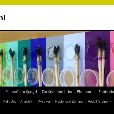
n!
s
Der dreifache Spiegel
Die Kirche der Liebe
Elementale
Friedensbe
Mein Buch: Ajandek
Mystiker
Papierlose Zeitung
Rudolf Steiner –