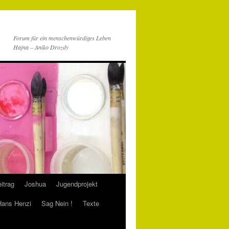
Forum für ein menschenwürdiges Leben
Hajna – Aniko Drozdy
itrag
Joshua
Jugendprojekt
 Hans Henzi
Sag Nein !
Texte