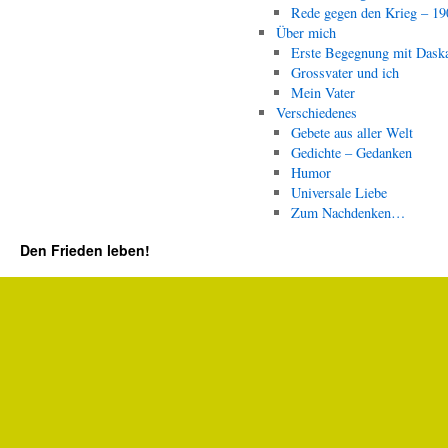
Rede gegen den Krieg – 19
Über mich
Erste Begegnung mit Dask
Grossvater und ich
Mein Vater
Verschiedenes
Gebete aus aller Welt
Gedichte – Gedanken
Humor
Universale Liebe
Zum Nachdenken…
Den Frieden leben!