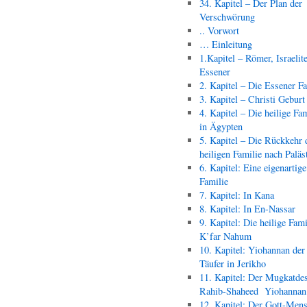
34. Kapitel – Der Plan der
Verschwörung
.. Vorwort
… Einleitung
1.Kapitel – Römer, Israelit
Essener
2. Kapitel – Die Essener F
3. Kapitel – Christi Geburt
4. Kapitel – Die heilige Fam
in Ägypten
5. Kapitel – Die Rückkehr 
heiligen Familie nach Paläs
6. Kapitel: Eine eigenartige
Familie
7. Kapitel: In Kana
8. Kapitel: In En-Nassar
9. Kapitel: Die heilige Fami
K’far Nahum
10. Kapitel: Yiohannan der
Täufer in Jerikho
11. Kapitel: Der Mugkatde
Rahib-Shaheed Yiohann
12. Kapitel: Der Gott-Men