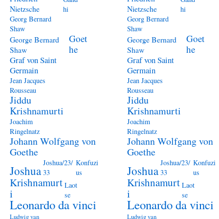
Nietzsche
Nietzsche
hi
hi
Georg Bernard
Georg Bernard
Shaw
Shaw
Goet
Goet
George Bernard
George Bernard
he
he
Shaw
Shaw
Graf von Saint
Graf von Saint
Germain
Germain
Jean Jacques
Jean Jacques
Rousseau
Rousseau
Jiddu
Jiddu
Krishnamurti
Krishnamurti
Joachim
Joachim
Ringelnatz
Ringelnatz
Johann Wolfgang von
Johann Wolfgang von
Goethe
Goethe
Joshua/23/
Konfuzi
Joshua/23/
Konfuzi
Joshua
Joshua
33
us
33
us
Krishnamurt
Krishnamurt
Laot
Laot
i
i
se
se
Leonardo da vinci
Leonardo da vinci
Ludwig van
Ludwig van