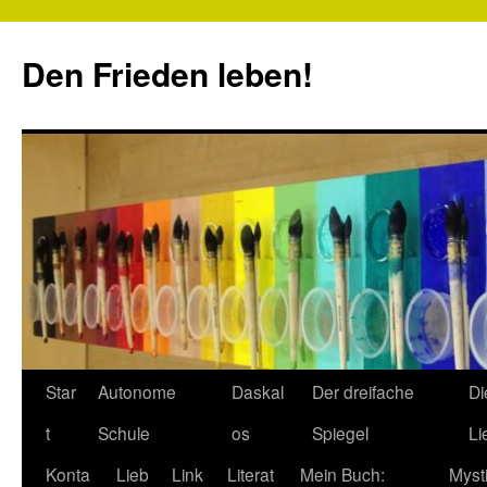
Zum
Inhalt
Den Frieden leben!
springen
Star
Autonome
Daskal
Der dreifache
Di
t
Schule
os
Spiegel
Li
Konta
Lieb
Link
Literat
Mein Buch:
Myst