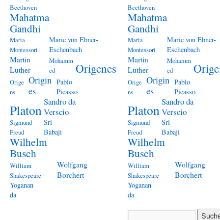
Beethoven
Beethoven
Mahatma
Mahatma
Gandhi
Gandhi
Marie von Ebner-
Marie von Ebner-
Maria
Maria
Eschenbach
Eschenbach
Montessori
Montessori
Martin
Martin
Mohamm
Mohamm
Origenes
Orige
Luther
Luther
ed
ed
Origin
Origin
Pablo
Pablo
Orige
Orige
es
es
Picasso
Picasso
ns
ns
Sandro da
Sandro da
Platon
Platon
Verscio
Verscio
Sri
Sri
Sigmund
Sigmund
Babaji
Babaji
Freud
Freud
Wilhelm
Wilhelm
Busch
Busch
Wolfgang
Wolfgang
William
William
Borchert
Borchert
Shakespeare
Shakespeare
Yoganan
Yoganan
da
da