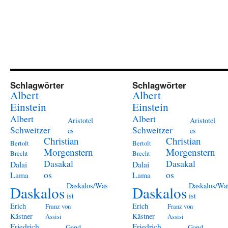
Schlagwörter
Schlagwörter
Albert
Albert
Einstein
Einstein
Albert
Albert
Aristotel
Aristotel
Schweitzer
Schweitzer
es
es
Christian
Christian
Bertolt
Bertolt
Morgenstern
Morgenstern
Brecht
Brecht
Dasakal
Dasakal
Dalai
Dalai
os
os
Lama
Lama
Daskalos/Was
Daskalos/Wa
Daskalos
Daskalos
ist
ist
Erich
Erich
Franz von
Franz von
Kästner
Kästner
Assisi
Assisi
Friedrich
Friedrich
Gand
Gand