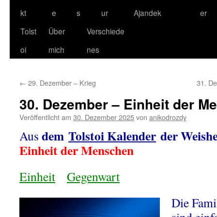
kt
e
s
ur
Ajandek
er
Tolst
Über
Verschiede
oi
mich
nes
←
29. Dezember – Krieg
31. D
30. Dezember – Einheit der M
Veröffentlicht am
30. Dezember 2025
von
anikodrozdy
dem
Tolstoi Kalender
der Weishe
Aus
Einheit der Menschen
Einheit
Gegenwart
Die Fami