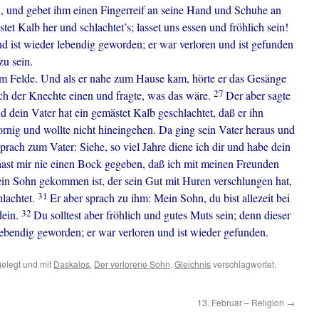
an, und gebet ihm einen Fingerreif an seine Hand und Schuhe an
tet Kalb her und schlachtet’s; lasset uns essen und fröhlich sein!
d ist wieder lebendig geworden; er war verloren und ist gefunden
zu sein.
em Felde. Und als er nahe zum Hause kam, hörte er das Gesänge
27
sich der Knechte einen und fragte, was das wäre.
Der aber sagte
 dein Vater hat ein gemästet Kalb geschlachtet, daß er ihn
rnig und wollte nicht hineingehen. Da ging sein Vater heraus und
prach zum Vater: Siehe, so viel Jahre diene ich dir und habe dein
hast mir nie einen Bock gegeben, daß ich mit meinen Freunden
ein Sohn gekommen ist, der sein Gut mit Huren verschlungen hat,
31
hlachtet.
Er aber sprach zu ihm: Mein Sohn, du bist allezeit bei
32
 dein.
Du solltest aber fröhlich und gutes Muts sein; denn dieser
lebendig geworden; er war verloren und ist wieder gefunden.
elegt und mit
Daskalos
,
Der verlorene Sohn
,
Gleichnis
verschlagwortet.
13. Februar – Religion
→