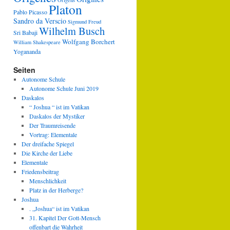
Origens
Platon
Pablo Picasso
Sandro da Verscio
Sigmund Freud
Wilhelm Busch
Sri Babaji
Wolfgang Borchert
William Shakespeare
Yogananda
Seiten
Autonome Schule
Autonome Schule Juni 2019
Daskalos
“ Joshua “ ist im Vatikan
Daskalos der Mystiker
Der Traumreisende
Vortrag: Elementale
Der dreifache Spiegel
Die Kirche der Liebe
Elementale
Friedensbeitrag
Menschlichkeit
Platz in der Herberge?
Joshua
. „Joshua“ ist im Vatikan
31. Kapitel Der Gott-Mensch
offenbart die Wahrheit