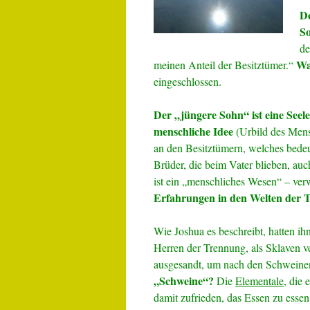
De
So
de
Wa
meinen Anteil der Besitztümer.“
eingeschlossen.
Der „jüngere Sohn“ ist eine Seel
menschliche Idee
(Urbild des Mens
an den Besitztümern, welches bedeu
Brüder, die beim Vater blieben, auc
ist ein „menschliches Wesen“ – verw
Erfahrungen in den Welten der 
Wie Joshua es beschreibt, hatten ih
Herren der Trennung, als Sklaven ve
ausgesandt, um nach den Schweine
„Schweine“?
Die
Elementale
, die 
damit zufrieden, das Essen zu esse