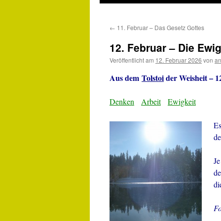
←
11. Februar – Das Gesetz Gottes
12. Februar – Die Ewig
Veröffentlicht am
12. Februar 2026
von
an
Aus dem
Tolstoi
der Weisheit – 1
Denken
Arbeit
Ewigkeit
Es
de
Je
de
di
Fo