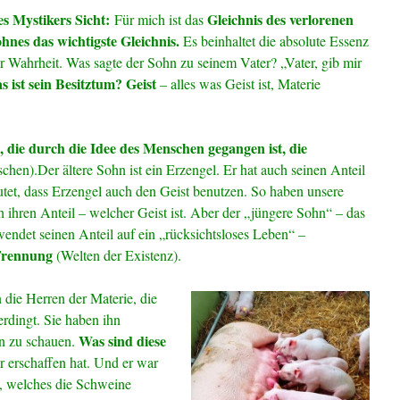
s Mystikers Sicht:
Gleichnis des verlorenen
Für mich ist das
hnes das wichtigste Gleichnis.
Es beinhaltet die absolute Essenz
r Wahrheit. Was sagte der Sohn zu seinem Vater? „Vater, gib mir
s ist sein Besitztum? Geist
– alles was Geist ist, Materie
e, die durch die Idee des Menschen gegangen
ist,
die
chen).Der ältere Sohn ist ein Erzengel. Er hat auch seinen Anteil
tet, dass Erzengel auch den Geist benutzen. So haben unsere
h ihren Anteil – welcher Geist ist. Aber der „jüngere Sohn“ – das
endet seinen Anteil auf ein „rücksichtsloses Leben“ –
Trennung
(Welten der Existenz).
n die Herren der Materie, die
rdingt. Sie haben ihn
Was sind diese
n zu schauen.
er erschaffen hat. Und er war
n, welches die Schweine