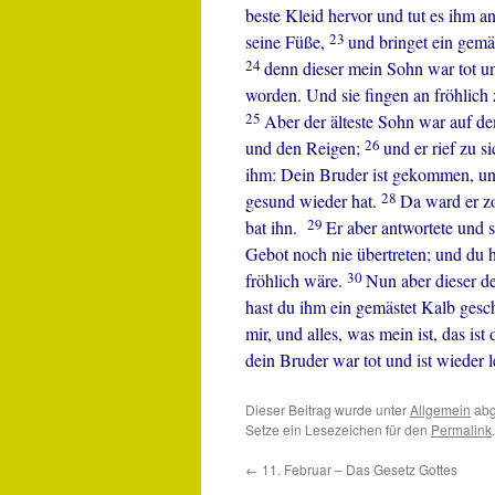
beste Kleid hervor und tut es ihm 
23
seine Füße,
und bringet ein gemäs
24
denn dieser mein Sohn war tot un
worden. Und sie fingen an fröhlich 
25
Aber der älteste Sohn war auf d
26
und den Reigen;
und er rief zu 
ihm: Dein Bruder ist gekommen, und
28
gesund wieder hat.
Da ward er zo
29
bat ihn.
Er aber antwortete und s
Gebot noch nie übertreten; und du 
30
fröhlich wäre.
Nun aber dieser d
hast du ihm ein gemästet Kalb gesc
mir, und alles, was mein ist, das ist
dein Bruder war tot und ist wieder 
Dieser Beitrag wurde unter
Allgemein
abg
Setze ein Lesezeichen für den
Permalink
.
←
11. Februar – Das Gesetz Gottes