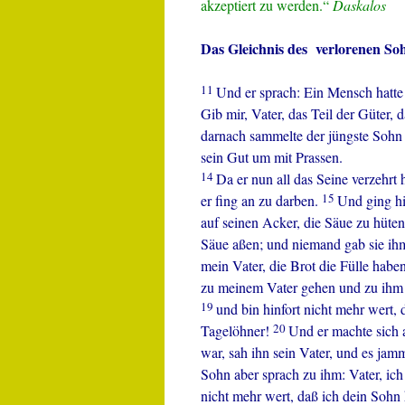
akzeptiert zu werden.“
Daskalos
Das Gleichnis des verlorenen S
11
Und er sprach: Ein Mensch hatt
Gib mir, Vater, das Teil der Güter, 
darnach sammelte der jüngste Sohn 
sein Gut um mit Prassen.
14
Da er nun all das Seine verzehrt
15
er fing an zu darben.
Und ging hi
auf seinen Acker, die Säue zu hüte
Säue aßen; und niemand gab sie ih
mein Vater, die Brot die Fülle hab
zu meinem Vater gehen und zu ihm 
19
und bin hinfort nicht mehr wert,
20
Tagelöhner!
Und er machte sich 
war, sah ihn sein Vater, und es jam
Sohn aber sprach zu ihm: Vater, ich
nicht mehr wert, daß ich dein Sohn