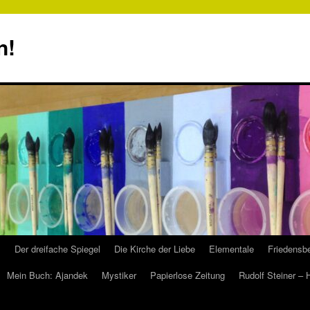
n!
s
Der dreifache Spiegel
Die Kirche der Liebe
Elementale
Friedensbe
Mein Buch: Ajandek
Mystiker
Papierlose Zeitung
Rudolf Steiner –