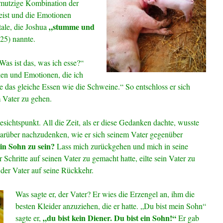
chmutzige Kombination der
eist und die Emotionen
„stumme und
ale, die Joshua
25) nannte.
as ist das, was ich esse?“
ken und Emotionen, die ich
e das gleiche Essen wie die Schweine.“ So entschloss er sich
 Vater zu gehen.
esichtspunkt. All die Zeit, als er diese Gedanken dachte, wusste
darüber nachzudenken, wie er sich seinem Vater gegenüber
ein Sohn zu sein?
Lass mich zurückgehen und mich in seine
r Schritte auf seinen Vater zu gemacht hatte, eilte sein Vater zu
der Vater auf seine Rückkehr.
Was sagte er, der Vater? Er wies die Erzengel an, ihm die
besten Kleider anzuziehen, die er hatte. „Du bist mein Sohn“
„du bist kein Diener. Du
bist ein Sohn!“
sagte er,
Er gab