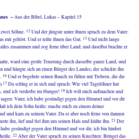
ohnes –
Aus der Bibel, Lukas – Kapitel 15
12
e zwei Söhne.
Und der jüngste unter ihnen sprach zu dem Vater:
13
das mir gehört. Und er teilte ihnen das Gut.
Und nicht lange
alles zusammen und zog ferne über Land; und daselbst brachte er
 hatte, ward eine große Teuerung durch dasselbe ganze Land, und
n und hängte sich an einen Bürger des Landes; der schickte ihn
16
n.
Und er begehrte seinen Bauch zu füllen mit Trebern, die die
17
m.
Da schlug er in sich und sprach: Wie viel Tagelöhner hat
18
en, und ich verderbe im Hunger!
Ich will mich aufmachen und
sagen: Vater, ich habe gesündigt gegen den Himmel und vor dir
 daß ich dein Sohn heiße; mache mich zu einem deiner
auf und kam zu seinem Vater. Da er aber noch ferne von dannen
21
merte ihn, lief und fiel ihm um seinen Hals und küßte ihn.
Der
 habe gesündigt gegen den Himmel und vor dir; ich bin hinfort
22
 heiße.
Aber der Vater sprach zu seinen Knechten: Bringet das