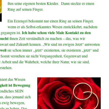
ihm seine eigenen besten Kleider. Dann steckte er einen
Ring auf seinen Finger.
Ein Erzengel bekommt nur einen Ring an seinen Finger,
wenn er als Selbst-erkanntes Wesen zurückkehrt, nachdem
Ich habe schon viele Male Kontakt zu den
 gegangen ist.
sucht
ihnen Zeit verständlich zu machen – das, was wir
wart und Zukunft kennen. „Wir sind im ewigen Jetzt“ antworten
 weil
sie schon immer „jetzt“ existierten, sie existieren „jetzt“ und
. Somit verstehen sie nicht Vergangenheit, Gegenwart und
re Arbeit und die Wahrheit, welche ihrer Natur, wie sie sind,
rstehen.
siert das Wissen
gkeit ist Bewegung
ndliches SEIN
n, dass jemand sich
ch ewig bewegen,
nde zu haben. Das