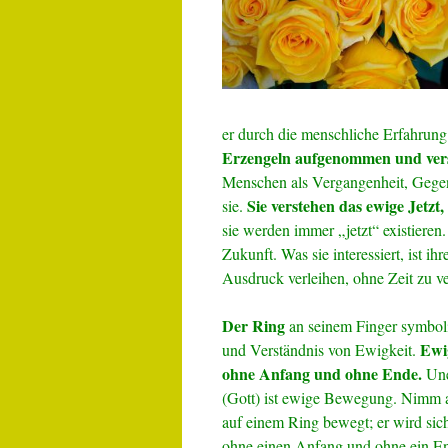
er durch die menschliche Erfahrung
Erzengeln
aufgenommen und ver
Menschen als Vergangenheit, Gegen
Sie verstehen das ewige Jetzt,
sie.
sie werden immer „jetzt“ existieren
Zukunft. Was sie interessiert, ist ih
Ausdruck verleihen, ohne Zeit zu ve
Der Ring
an seinem Finger symboli
Ewi
und Verständnis von Ewigkeit.
ohne Anfang und ohne Ende.
Une
(Gott) ist ewige Bewegung. Nimm a
auf einem Ring bewegt; er wird si
ohne einen Anfang und ohne ein E