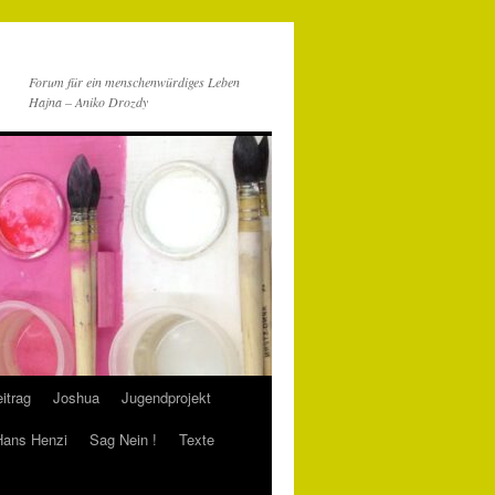
Forum für ein menschenwürdiges Leben
Hajna – Aniko Drozdy
itrag
Joshua
Jugendprojekt
 Hans Henzi
Sag Nein !
Texte