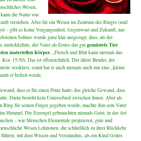
enschliches Wesen,
 kann die Natur von
nft verstehen. Aber für ein Wesen im Zentrum des Ringes (und
el – gibt es keine Vergangenheit, Gegenwart und Zukunft, nur
erlorenen Sohnes wurde ganz klar ausgesagt, dass, als der
gemästete Tier
zurückkehrte, der Vater als Erstes das gut
 den materiellen Körper.
„Fleisch und Blut kann niemals das
Kor. 15:50). Das ist offensichtlich. Der ältere Bruder, der
terie versklavt, somit hat er auch niemals auch nur eine „kleine
amit er befreit werde.
ewand, dass er für einen Prinz hatte; das gleiche Gewand, dass
hatte. Darin besteht kein Unterschied zwischen ihnen. Aber als
 Ring für seinen Finger gegeben wurde, machte ihm sein Vater
im Himmel. Die Erzengel gebrauchten niemals Geist, in der Art
uchen – wie Menschen Elementale projizieren, gute und
enschliche Wesen Lektionen, die schließlich zu ihrer Rückkehr
, führen, mit dem Wissen und Verständnis, als ein Kind Gottes