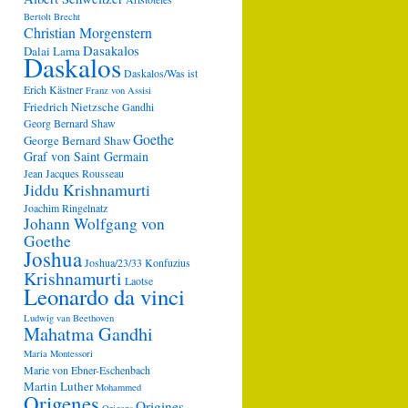
Bertolt Brecht
Christian Morgenstern
Dasakalos
Dalai Lama
Daskalos
Daskalos/Was ist
Erich Kästner
Franz von Assisi
Friedrich Nietzsche
Gandhi
Georg Bernard Shaw
Goethe
George Bernard Shaw
Graf von Saint Germain
Jean Jacques Rousseau
Jiddu Krishnamurti
Joachim Ringelnatz
Johann Wolfgang von
Goethe
Joshua
Joshua/23/33
Konfuzius
Krishnamurti
Laotse
Leonardo da vinci
Ludwig van Beethoven
Mahatma Gandhi
Maria Montessori
Marie von Ebner-Eschenbach
Martin Luther
Mohammed
Origenes
Origines