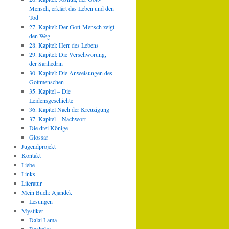
Mensch, erklärt das Leben und den
Tod
27. Kapitel: Der Gott-Mensch zeigt
den Weg
28. Kapitel: Herr des Lebens
29. Kapitel: Die Verschwörung,
der Sanhedrin
30. Kapitel: Die Anweisungen des
Gottmenschen
35. Kapitel – Die
Leidensgeschichte
36. Kapitel Nach der Kreuzigung
37. Kapitel – Nachwort
Die drei Könige
Glossar
Jugendprojekt
Kontakt
Liebe
Links
Literatur
Mein Buch: Ajandek
Lesungen
Mystiker
Dalai Lama