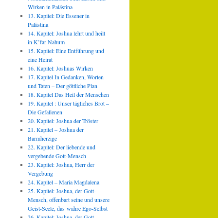
Wirken in Palästina
13. Kapitel: Die Essener in
Palästina
14. Kapitel: Joshua lehrt und heilt
in K’far Nahum
15. Kapitel: Eine Entführung und
eine Heirat
16. Kapitel: Joshuas Wirken
17. Kapitel In Gedanken, Worten
und Taten – Der göttliche Plan
18. Kapitel Das Heil der Menschen
19. Kapitel : Unser tägliches Brot –
Die Gefallenen
20. Kapitel: Joshua der Tröster
21. Kapitel – Joshua der
Barmherzige
22. Kapitel: Der liebende und
vergebende Gott-Mensch
23. Kapitel: Joshua, Herr der
Vergebung
24. Kapitel – Maria Magdalena
25. Kapitel: Joshua, der Gott-
Mensch, offenbart seine und unsere
Geist-Seele, das wahre Ego-Selbst
26. Kapitel: Joshua, der Gott-