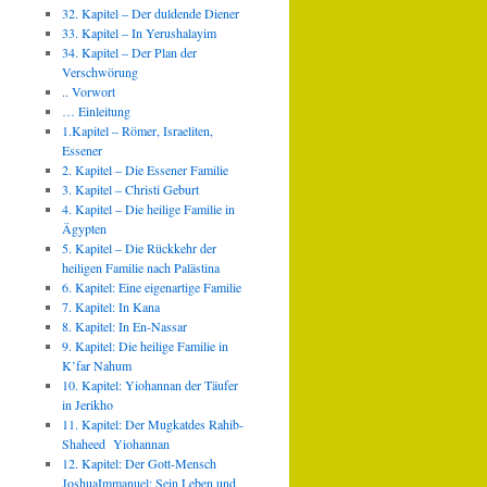
32. Kapitel – Der duldende Diener
33. Kapitel – In Yerushalayim
34. Kapitel – Der Plan der
Verschwörung
.. Vorwort
… Einleitung
1.Kapitel – Römer, Israeliten,
Essener
2. Kapitel – Die Essener Familie
3. Kapitel – Christi Geburt
4. Kapitel – Die heilige Familie in
Ägypten
5. Kapitel – Die Rückkehr der
heiligen Familie nach Palästina
6. Kapitel: Eine eigenartige Familie
7. Kapitel: In Kana
8. Kapitel: In En-Nassar
9. Kapitel: Die heilige Familie in
K’far Nahum
10. Kapitel: Yiohannan der Täufer
in Jerikho
11. Kapitel: Der Mugkatdes Rahib-
Shaheed Yiohannan
12. Kapitel: Der Gott-Mensch
JoshuaImmanuel: Sein Leben und