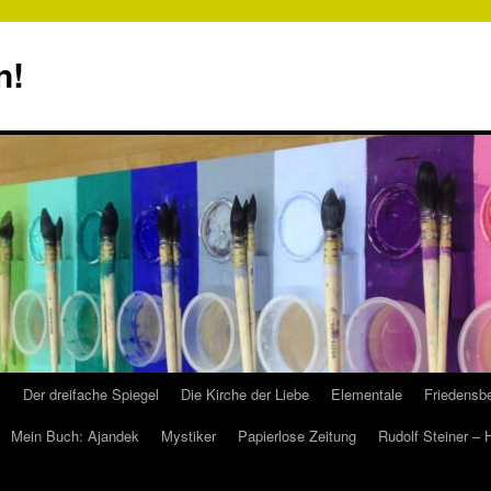
n!
s
Der dreifache Spiegel
Die Kirche der Liebe
Elementale
Friedensbe
Mein Buch: Ajandek
Mystiker
Papierlose Zeitung
Rudolf Steiner –