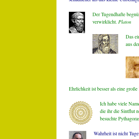
Der Tugendhafte begnüg
verwirklicht.
Platon
Das ei
aus de
Ehrlichkeit ist besser als eine groß
Ich habe viele Name
die ihr die Sintflut
besuchte Pythagoras
Wahrheit ist nicht Tug