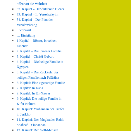
offenbart die Wahrheit
32. Kapitel – Der duldende Diener
33. Kapitel – In Yerushalayim
34. Kapitel – Der Plan der
Verschwörung
.. Vorwort
… Einleitung
1.Kapitel – Römer, Israeliten,
Essener
2. Kapitel – Die Essener Familie
3. Kapitel – Christi Geburt
4. Kapitel – Die heilige Familie in
Ägypten
5. Kapitel – Die Rückkehr der
heiligen Familie nach Palästina
6. Kapitel: Eine eigenartige Familie
7. Kapitel: In Kana
8. Kapitel: In En-Nassar
9. Kapitel: Die heilige Familie in
K’far Nahum
10. Kapitel: Yiohannan der Täufer
in Jerikho
11. Kapitel: Der Mugkatdes Rahib-
Shaheed Yiohannan
12. Kapitel: Der Gott-Mensch