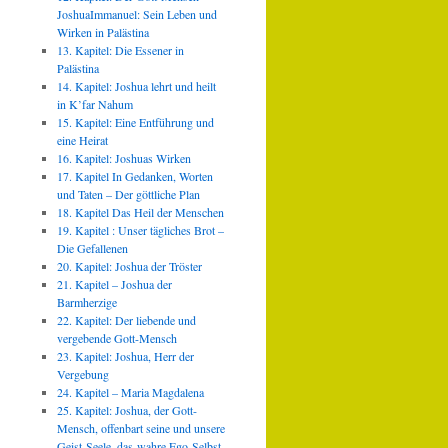
JoshuaImmanuel: Sein Leben und
Wirken in Palästina
13. Kapitel: Die Essener in
Palästina
14. Kapitel: Joshua lehrt und heilt
in K’far Nahum
15. Kapitel: Eine Entführung und
eine Heirat
16. Kapitel: Joshuas Wirken
17. Kapitel In Gedanken, Worten
und Taten – Der göttliche Plan
18. Kapitel Das Heil der Menschen
19. Kapitel : Unser tägliches Brot –
Die Gefallenen
20. Kapitel: Joshua der Tröster
21. Kapitel – Joshua der
Barmherzige
22. Kapitel: Der liebende und
vergebende Gott-Mensch
23. Kapitel: Joshua, Herr der
Vergebung
24. Kapitel – Maria Magdalena
25. Kapitel: Joshua, der Gott-
Mensch, offenbart seine und unsere
Geist-Seele, das wahre Ego-Selbst