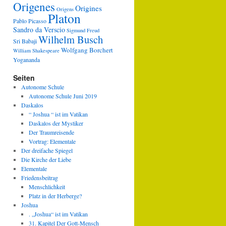
Origenes
Origines
Origens
Platon
Pablo Picasso
Sandro da Verscio
Sigmund Freud
Wilhelm Busch
Sri Babaji
Wolfgang Borchert
William Shakespeare
Yogananda
Seiten
Autonome Schule
Autonome Schule Juni 2019
Daskalos
“ Joshua “ ist im Vatikan
Daskalos der Mystiker
Der Traumreisende
Vortrag: Elementale
Der dreifache Spiegel
Die Kirche der Liebe
Elementale
Friedensbeitrag
Menschlichkeit
Platz in der Herberge?
Joshua
. „Joshua“ ist im Vatikan
31. Kapitel Der Gott-Mensch