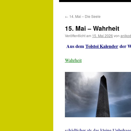
←
14. Mai – Die Seele
15. Mai – Wahrheit
Veröffentlicht am
15. Mai 2026
von
aniko
Aus dem
Tolstoi Kalender
der W
Wahrheit
schädlicher als das kleine Unbehage