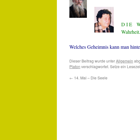
D I E W 
Wahrheit
Welches Geheimnis kann man hinte
Dieser Beitrag wurde unter
Allgemein
abg
Platon
verschlagwortet. Setze ein Leseze
←
14. Mai – Die Seele