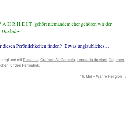
A H R H E I T gehört niemandem eher gehören wir der
.
Daskalos
r diesen Perönlichkeiten finden? Etwas unglaubliches…
elegt und mit
Daskalos
,
Graf von St. Germain
,
Leonardo da vinci
,
Origenes
,
ichen für den
Permalink
.
16. Mai – Wahre Religion
→