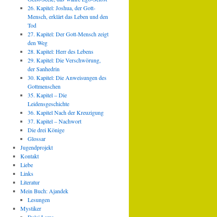
26. Kapitel: Joshua, der Gott-
Mensch, erklärt das Leben und den
Tod
27. Kapitel: Der Gott-Mensch zeigt
den Weg
28. Kapitel: Herr des Lebens
29. Kapitel: Die Verschwörung,
der Sanhedrin
30. Kapitel: Die Anweisungen des
Gottmenschen
35. Kapitel – Die
Leidensgeschichte
36. Kapitel Nach der Kreuzigung
37. Kapitel – Nachwort
Die drei Könige
Glossar
Jugendprojekt
Kontakt
Liebe
Links
Literatur
Mein Buch: Ajandek
Lesungen
Mystiker