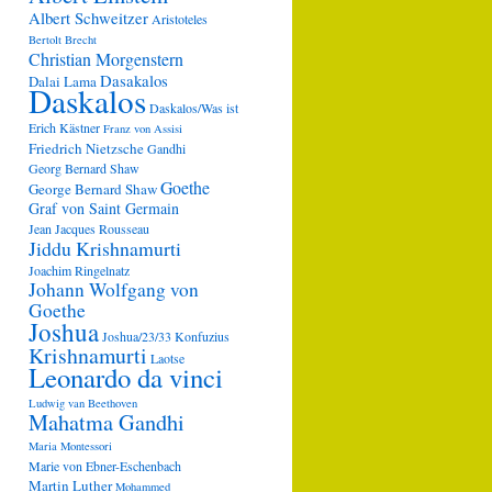
Albert Schweitzer
Aristoteles
Bertolt Brecht
Christian Morgenstern
Dasakalos
Dalai Lama
Daskalos
Daskalos/Was ist
Erich Kästner
Franz von Assisi
Friedrich Nietzsche
Gandhi
Georg Bernard Shaw
Goethe
George Bernard Shaw
Graf von Saint Germain
Jean Jacques Rousseau
Jiddu Krishnamurti
Joachim Ringelnatz
Johann Wolfgang von
Goethe
Joshua
Joshua/23/33
Konfuzius
Krishnamurti
Laotse
Leonardo da vinci
Ludwig van Beethoven
Mahatma Gandhi
Maria Montessori
Marie von Ebner-Eschenbach
Martin Luther
Mohammed