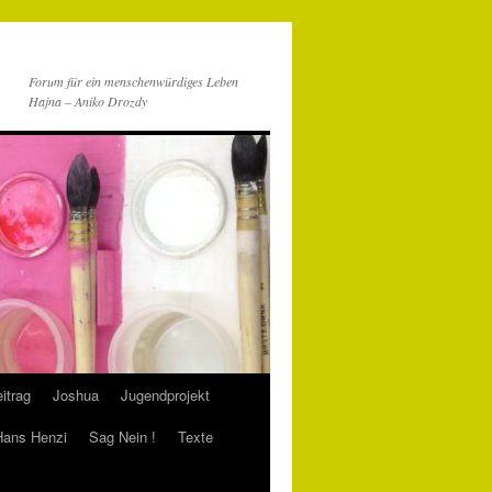
Forum für ein menschenwürdiges Leben
Hajna – Aniko Drozdy
itrag
Joshua
Jugendprojekt
 Hans Henzi
Sag Nein !
Texte