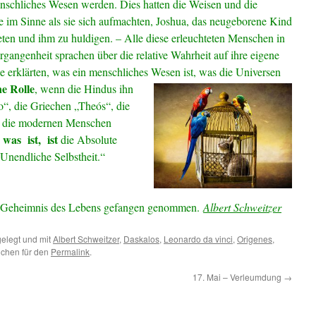
nschliches Wesen werden. Dies hatten die Weisen und die
 im Sinne als sie sich aufmachten, Joshua, das neugeborene Kind
ten und ihm zu huldigen. – Alle diese erleuchteten Menschen in
rgangenheit sprachen über die relative Wahrheit auf ihre eigene
ie erklärten, was ein menschliches Wesen ist, was die Universen
ne Rolle
, wenn die Hindus ihn
“, die Griechen „Theós“, die
e die modernen Menschen
was ist, ist
s
die Absolute
 Unendliche Selbstheit.“
om Geheimnis des Lebens gefangen genommen.
Albert Schweitzer
elegt und mit
Albert Schweitzer
,
Daskalos
,
Leonardo da vinci
,
Origenes
,
ichen für den
Permalink
.
17. Mai – Verleumdung
→