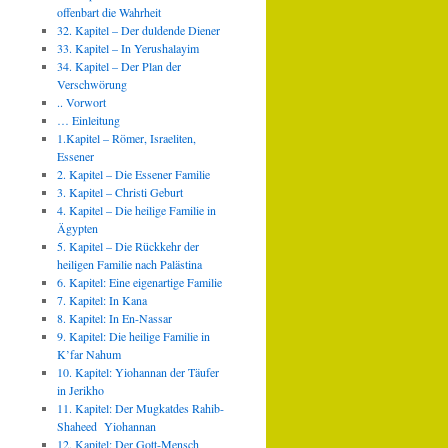
offenbart die Wahrheit
32. Kapitel – Der duldende Diener
33. Kapitel – In Yerushalayim
34. Kapitel – Der Plan der
Verschwörung
.. Vorwort
… Einleitung
1.Kapitel – Römer, Israeliten,
Essener
2. Kapitel – Die Essener Familie
3. Kapitel – Christi Geburt
4. Kapitel – Die heilige Familie in
Ägypten
5. Kapitel – Die Rückkehr der
heiligen Familie nach Palästina
6. Kapitel: Eine eigenartige Familie
7. Kapitel: In Kana
8. Kapitel: In En-Nassar
9. Kapitel: Die heilige Familie in
K’far Nahum
10. Kapitel: Yiohannan der Täufer
in Jerikho
11. Kapitel: Der Mugkatdes Rahib-
Shaheed Yiohannan
12. Kapitel: Der Gott-Mensch