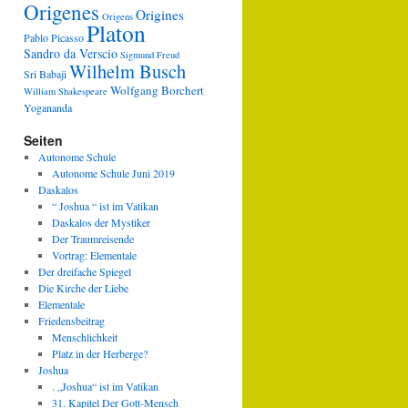
Origenes
Origines
Origens
Platon
Pablo Picasso
Sandro da Verscio
Sigmund Freud
Wilhelm Busch
Sri Babaji
Wolfgang Borchert
William Shakespeare
Yogananda
Seiten
Autonome Schule
Autonome Schule Juni 2019
Daskalos
“ Joshua “ ist im Vatikan
Daskalos der Mystiker
Der Traumreisende
Vortrag: Elementale
Der dreifache Spiegel
Die Kirche der Liebe
Elementale
Friedensbeitrag
Menschlichkeit
Platz in der Herberge?
Joshua
. „Joshua“ ist im Vatikan
31. Kapitel Der Gott-Mensch