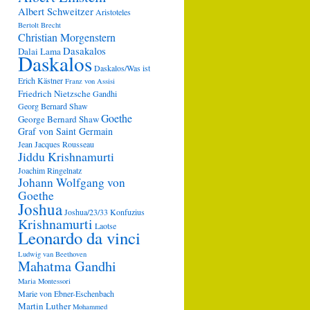
Albert Schweitzer
Aristoteles
Bertolt Brecht
Christian Morgenstern
Dasakalos
Dalai Lama
Daskalos
Daskalos/Was ist
Erich Kästner
Franz von Assisi
Friedrich Nietzsche
Gandhi
Georg Bernard Shaw
Goethe
George Bernard Shaw
Graf von Saint Germain
Jean Jacques Rousseau
Jiddu Krishnamurti
Joachim Ringelnatz
Johann Wolfgang von
Goethe
Joshua
Joshua/23/33
Konfuzius
Krishnamurti
Laotse
Leonardo da vinci
Ludwig van Beethoven
Mahatma Gandhi
Maria Montessori
Marie von Ebner-Eschenbach
Martin Luther
Mohammed