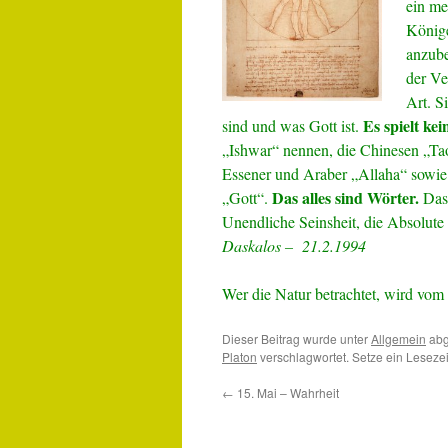
ein me
Könige
anzube
der Ve
Art. S
Es spielt kei
sind und was Gott ist.
„Ishwar“ nennen, die Chinesen „Tao
Essener und Araber „Allaha“ sowi
Das alles sind Wörter.
„Gott“.
Da
Unendliche Seinsheit, die Absolute
Daskalos – 21.2.1994
Wer die Natur betrachtet, wird v
Dieser Beitrag wurde unter
Allgemein
abg
Platon
verschlagwortet. Setze ein Leseze
←
15. Mai – Wahrheit