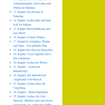
JoshuaImmanuel: Sein Leben und
Wirken in Palästina
13. Kapitel: Die Essener in
Palästina
14. Kapitel: Joshua lehrt und heilt
in K’far Nahum
15. Kapitel: Eine Entführung und
eine Heirat
16. Kapitel: Joshuas Wirken
17. Kapitel In Gedanken, Worten
und Taten – Der göttliche Plan
18. Kapitel Das Heil der Menschen
19. Kapitel : Unser tägliches Brot –
Die Gefallenen
20. Kapitel: Joshua der Tröster
21. Kapitel – Joshua der
Barmherzige
22. Kapitel: Der liebende und
vergebende Gott-Mensch
23. Kapitel: Joshua, Herr der
Vergebung
24. Kapitel – Maria Magdalena
25. Kapitel: Joshua, der Gott-
Mensch, offenbart seine und unsere
Geist-Seele, das wahre Ego-Selbst