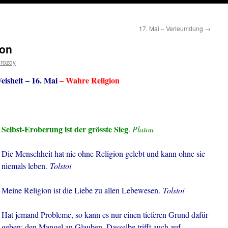
17. Mai – Verleumdung
→
ion
drozdy
isheit – 16. Mai
– Wahre Religion
Selbst-Eroberung ist der grösste Sieg
.
Platon
Die Menschheit hat nie ohne Religion gelebt und kann ohne sie
niemals leben.
Tolstoi
Meine Religion ist die Liebe zu allen Lebewesen.
Tolstoi
Hat jemand Probleme, so kann es nur einen tieferen Grund dafür
geben: den Mangel an Glauben. Dasselbe trifft auch auf