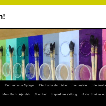
n!
s
Der dreifache Spiegel
Die Kirche der Liebe
Elementale
Friedensbe
Mein Buch: Ajandek
Mystiker
Papierlose Zeitung
Rudolf Steiner –