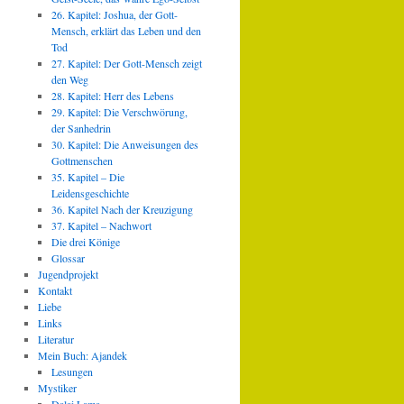
26. Kapitel: Joshua, der Gott-
Mensch, erklärt das Leben und den
Tod
27. Kapitel: Der Gott-Mensch zeigt
den Weg
28. Kapitel: Herr des Lebens
29. Kapitel: Die Verschwörung,
der Sanhedrin
30. Kapitel: Die Anweisungen des
Gottmenschen
35. Kapitel – Die
Leidensgeschichte
36. Kapitel Nach der Kreuzigung
37. Kapitel – Nachwort
Die drei Könige
Glossar
Jugendprojekt
Kontakt
Liebe
Links
Literatur
Mein Buch: Ajandek
Lesungen
Mystiker