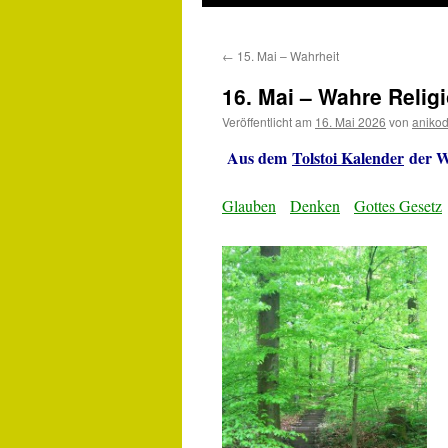
←
15. Mai – Wahrheit
16. Mai – Wahre Relig
Veröffentlicht am
16. Mai 2026
von
aniko
Aus dem
Tolstoi Kalender
der We
Glauben
Denken
Gottes Gesetz