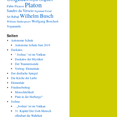
Origens
Platon
Pablo Picasso
Sandro da Verscio
Sigmund Freud
Wilhelm Busch
Sri Babaji
Wolfgang Borchert
William Shakespeare
Yogananda
Seiten
Autonome Schule
Autonome Schule Juni 2019
Daskalos
“ Joshua “ ist im Vatikan
Daskalos der Mystiker
Der Traumreisende
Vortrag: Elementale
Der dreifache Spiegel
Die Kirche der Liebe
Elementale
Friedensbeitrag
Menschlichkeit
Platz in der Herberge?
Joshua
. „Joshua“ ist im Vatikan
31. Kapitel Der Gott-Mensch
offenbart die Wahrheit