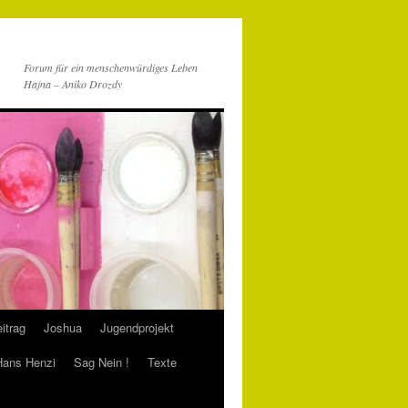
Forum für ein menschenwürdiges Leben
Hajna – Aniko Drozdy
itrag
Joshua
Jugendprojekt
 Hans Henzi
Sag Nein !
Texte