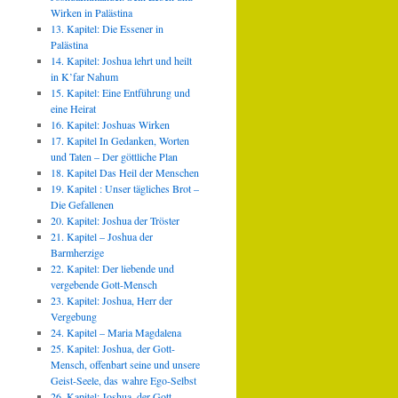
Wirken in Palästina
13. Kapitel: Die Essener in
Palästina
14. Kapitel: Joshua lehrt und heilt
in K’far Nahum
15. Kapitel: Eine Entführung und
eine Heirat
16. Kapitel: Joshuas Wirken
17. Kapitel In Gedanken, Worten
und Taten – Der göttliche Plan
18. Kapitel Das Heil der Menschen
19. Kapitel : Unser tägliches Brot –
Die Gefallenen
20. Kapitel: Joshua der Tröster
21. Kapitel – Joshua der
Barmherzige
22. Kapitel: Der liebende und
vergebende Gott-Mensch
23. Kapitel: Joshua, Herr der
Vergebung
24. Kapitel – Maria Magdalena
25. Kapitel: Joshua, der Gott-
Mensch, offenbart seine und unsere
Geist-Seele, das wahre Ego-Selbst
26. Kapitel: Joshua, der Gott-