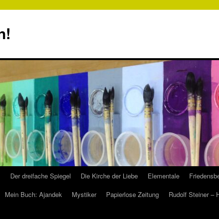
n!
s
Der dreifache Spiegel
Die Kirche der Liebe
Elementale
Friedensbe
Mein Buch: Ajandek
Mystiker
Papierlose Zeitung
Rudolf Steiner –