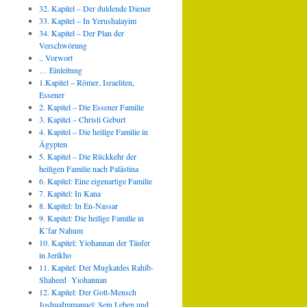
32. Kapitel – Der duldende Diener
33. Kapitel – In Yerushalayim
34. Kapitel – Der Plan der
Verschwörung
.. Vorwort
… Einleitung
1.Kapitel – Römer, Israeliten,
Essener
2. Kapitel – Die Essener Familie
3. Kapitel – Christi Geburt
4. Kapitel – Die heilige Familie in
Ägypten
5. Kapitel – Die Rückkehr der
heiligen Familie nach Palästina
6. Kapitel: Eine eigenartige Familie
7. Kapitel: In Kana
8. Kapitel: In En-Nassar
9. Kapitel: Die heilige Familie in
K’far Nahum
10. Kapitel: Yiohannan der Täufer
in Jerikho
11. Kapitel: Der Mugkatdes Rahib-
Shaheed Yiohannan
12. Kapitel: Der Gott-Mensch
JoshuaImmanuel: Sein Leben und