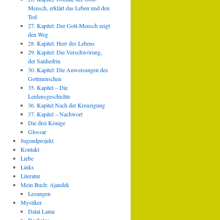
Mensch, erklärt das Leben und den
Tod
27. Kapitel: Der Gott-Mensch zeigt
den Weg
28. Kapitel: Herr des Lebens
29. Kapitel: Die Verschwörung,
der Sanhedrin
30. Kapitel: Die Anweisungen des
Gottmenschen
35. Kapitel – Die
Leidensgeschichte
36. Kapitel Nach der Kreuzigung
37. Kapitel – Nachwort
Die drei Könige
Glossar
Jugendprojekt
Kontakt
Liebe
Links
Literatur
Mein Buch: Ajandek
Lesungen
Mystiker
Dalai Lama