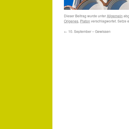
Dieser Beitrag wurde unter
Allgemein
abg
Origenes
,
Platon
verschlagwortet. Setze 
←
10. September – Gewissen