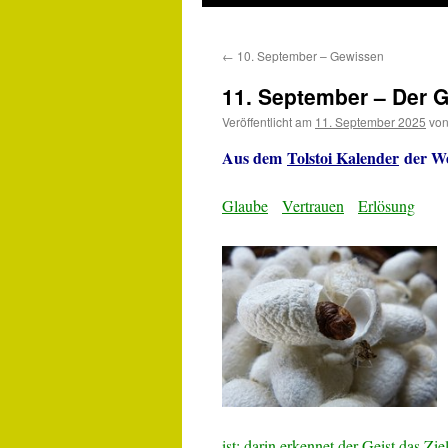
←
10. September – Gewissen
11. September – Der 
Veröffentlicht am
11. September 2025
vo
Aus dem
Tolstoi Kalender
der We
Glaube
Vertrauen
Erlösung
ist: darin erkennet der Geist das Zi