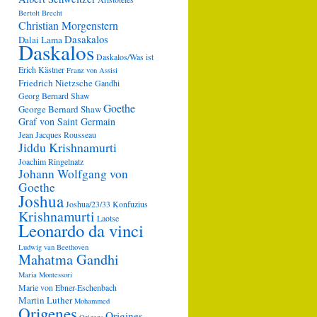
Bertolt Brecht
Christian Morgenstern
Dasakalos
Dalai Lama
Daskalos
Daskalos/Was ist
Erich Kästner
Franz von Assisi
Friedrich Nietzsche
Gandhi
Georg Bernard Shaw
Goethe
George Bernard Shaw
Graf von Saint Germain
Jean Jacques Rousseau
Jiddu Krishnamurti
Joachim Ringelnatz
Johann Wolfgang von
Goethe
Joshua
Joshua/23/33
Konfuzius
Krishnamurti
Laotse
Leonardo da vinci
Ludwig van Beethoven
Mahatma Gandhi
Maria Montessori
Marie von Ebner-Eschenbach
Martin Luther
Mohammed
Origenes
Origines