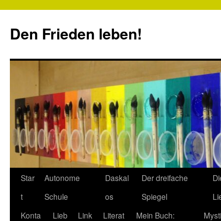
Zum
Inhalt
Den Frieden leben!
springen
Star
Autonome
Daskal
Der dreifache
Di
t
Schule
os
Spiegel
Li
Konta
Lieb
Link
Literat
Mein Buch:
Myst