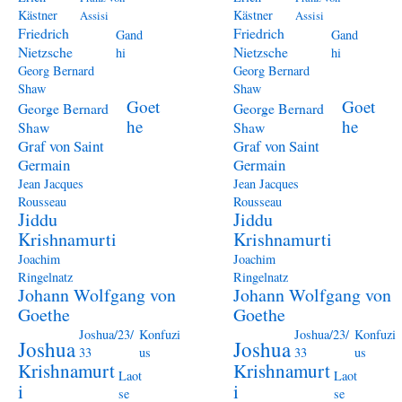
Kästner
Kästner
Assisi
Assisi
Friedrich
Friedrich
Gand
Gand
Nietzsche
Nietzsche
hi
hi
Georg Bernard
Georg Bernard
Shaw
Shaw
Goet
Goet
George Bernard
George Bernard
he
he
Shaw
Shaw
Graf von Saint
Graf von Saint
Germain
Germain
Jean Jacques
Jean Jacques
Rousseau
Rousseau
Jiddu
Jiddu
Krishnamurti
Krishnamurti
Joachim
Joachim
Ringelnatz
Ringelnatz
Johann Wolfgang von
Johann Wolfgang von
Goethe
Goethe
Joshua/23/
Konfuzi
Joshua/23/
Konfuzi
Joshua
Joshua
33
us
33
us
Krishnamurt
Krishnamurt
Laot
Laot
i
i
se
se