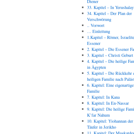
Diener
33. Kapitel – In Yerushala
34. Kapitel – Der Plan der
Verschwörung
.. Vorwort
… Einleitung
1.Kapitel – Römer, Israelit
Essener
2. Kapitel – Die Essener F
3. Kapitel – Christi Geburt
4. Kapitel – Die heilige Fam
in Ägypten
5. Kapitel – Die Rückkehr 
heiligen Familie nach Paläs
6. Kapitel: Eine eigenartige
Familie
7. Kapitel: In Kana
8. Kapitel: In En-Nassar
9. Kapitel: Die heilige Fami
K’far Nahum
10. Kapitel: Yiohannan der
Täufer in Jerikho
11. Kapitel: Der Mugkatde