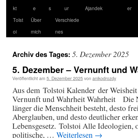
kt
e
s
ur
Ajandek
er
Tolst
Über
Verschiede
oi
mich
nes
5. Dezember 2025
Archiv des Tages:
5. Dezember – Vernunft und W
Veröffentlicht am
5. Dezember 2025
von
anikodrozdy
Aus dem Tolstoi Kalender der Weisheit
Vernunft und Wahrheit Wahrheit Die N
länger die Menschheit besteht, desto fre
Aberglauben, und desto deutlicher erken
Lebensgesetz. Tolstoi Alle Ideologien, o
politische, …
Weiterlesen
→