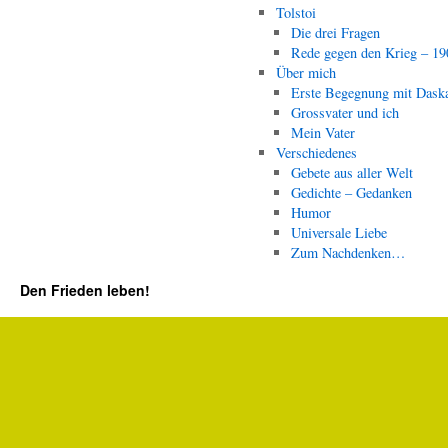
Tolstoi
Die drei Fragen
Rede gegen den Krieg – 19
Über mich
Erste Begegnung mit Dask
Grossvater und ich
Mein Vater
Verschiedenes
Gebete aus aller Welt
Gedichte – Gedanken
Humor
Universale Liebe
Zum Nachdenken…
Den Frieden leben!