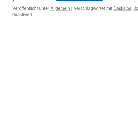
Veröffentlicht unter
Allgemein
|
Verschlagwortet mit
Daskalos
,
Ji
für
deaktiviert
5.
Dezember
–
Vernunft
und
Wahrheit