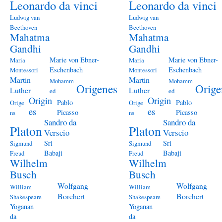
Leonardo da vinci
Leonardo da vinci
Ludwig van
Ludwig van
Beethoven
Beethoven
Mahatma
Mahatma
Gandhi
Gandhi
Marie von Ebner-
Marie von Ebner-
Maria
Maria
Eschenbach
Eschenbach
Montessori
Montessori
Martin
Martin
Mohamm
Mohamm
Origenes
Orige
Luther
Luther
ed
ed
Origin
Origin
Pablo
Pablo
Orige
Orige
es
es
Picasso
Picasso
ns
ns
Sandro da
Sandro da
Platon
Platon
Verscio
Verscio
Sri
Sri
Sigmund
Sigmund
Babaji
Babaji
Freud
Freud
Wilhelm
Wilhelm
Busch
Busch
Wolfgang
Wolfgang
William
William
Borchert
Borchert
Shakespeare
Shakespeare
Yoganan
Yoganan
da
da