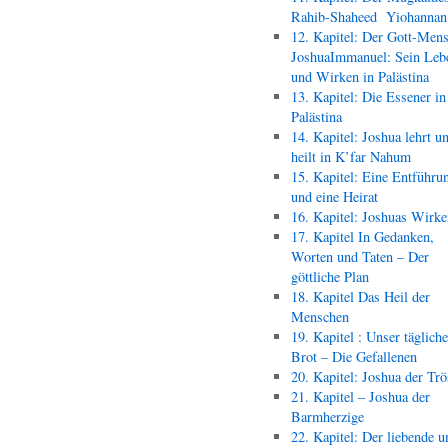
Rahib-Shaheed Yiohann
12. Kapitel: Der Gott-Men
JoshuaImmanuel: Sein Leb
und Wirken in Palästina
13. Kapitel: Die Essener in
Palästina
14. Kapitel: Joshua lehrt u
heilt in K’far Nahum
15. Kapitel: Eine Entführu
und eine Heirat
16. Kapitel: Joshuas Wirk
17. Kapitel In Gedanken,
Worten und Taten – Der
göttliche Plan
18. Kapitel Das Heil der
Menschen
19. Kapitel : Unser täglich
Brot – Die Gefallenen
20. Kapitel: Joshua der Trö
21. Kapitel – Joshua der
Barmherzige
22. Kapitel: Der liebende u