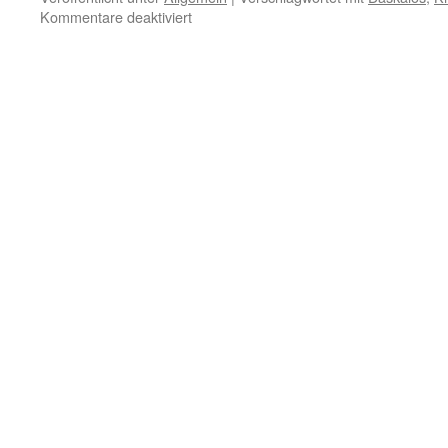
für
Kommentare deaktiviert
10.
Dezember
–
Das
Übel