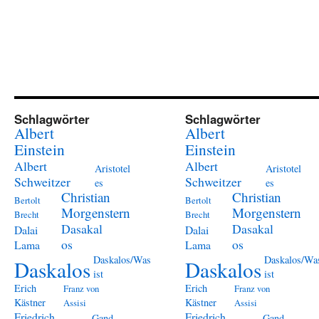
Schlagwörter
Schlagwörter
Albert
Albert
Einstein
Einstein
Albert
Albert
Aristotel
Aristotel
Schweitzer
Schweitzer
es
es
Christian
Christian
Bertolt
Bertolt
Morgenstern
Morgenstern
Brecht
Brecht
Dasakal
Dasakal
Dalai
Dalai
os
os
Lama
Lama
Daskalos/Was
Daskalos/Wa
Daskalos
Daskalos
ist
ist
Erich
Erich
Franz von
Franz von
Kästner
Kästner
Assisi
Assisi
Friedrich
Friedrich
Gand
Gand