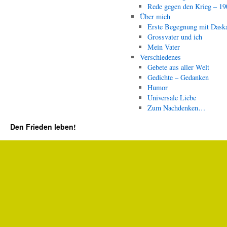
Rede gegen den Krieg – 19
Über mich
Erste Begegnung mit Dask
Grossvater und ich
Mein Vater
Verschiedenes
Gebete aus aller Welt
Gedichte – Gedanken
Humor
Universale Liebe
Zum Nachdenken…
Den Frieden leben!