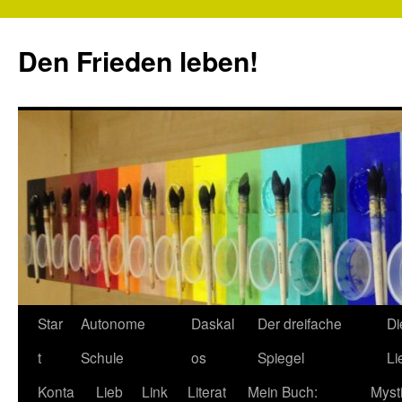
Zum
Inhalt
Den Frieden leben!
springen
Star
Autonome
Daskal
Der dreifache
Di
t
Schule
os
Spiegel
Li
Konta
Lieb
Link
Literat
Mein Buch:
Myst