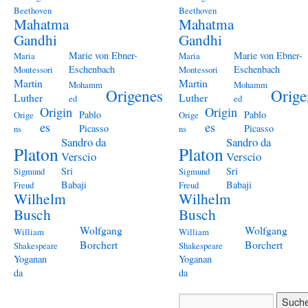
Beethoven
Beethoven
Mahatma
Mahatma
Gandhi
Gandhi
Marie von Ebner-
Marie von Ebner-
Maria
Maria
Eschenbach
Eschenbach
Montessori
Montessori
Martin
Martin
Mohamm
Mohamm
Origenes
Orige
Luther
Luther
ed
ed
Origin
Origin
Pablo
Pablo
Orige
Orige
es
es
Picasso
Picasso
ns
ns
Sandro da
Sandro da
Platon
Platon
Verscio
Verscio
Sri
Sri
Sigmund
Sigmund
Babaji
Babaji
Freud
Freud
Wilhelm
Wilhelm
Busch
Busch
Wolfgang
Wolfgang
William
William
Borchert
Borchert
Shakespeare
Shakespeare
Yoganan
Yoganan
da
da