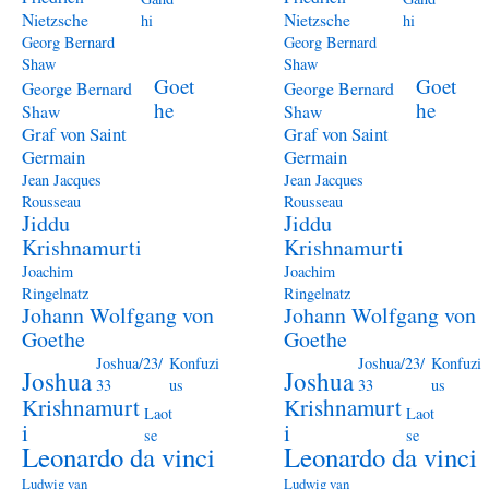
Nietzsche
Nietzsche
hi
hi
Georg Bernard
Georg Bernard
Shaw
Shaw
Goet
Goet
George Bernard
George Bernard
he
he
Shaw
Shaw
Graf von Saint
Graf von Saint
Germain
Germain
Jean Jacques
Jean Jacques
Rousseau
Rousseau
Jiddu
Jiddu
Krishnamurti
Krishnamurti
Joachim
Joachim
Ringelnatz
Ringelnatz
Johann Wolfgang von
Johann Wolfgang von
Goethe
Goethe
Joshua/23/
Konfuzi
Joshua/23/
Konfuzi
Joshua
Joshua
33
us
33
us
Krishnamurt
Krishnamurt
Laot
Laot
i
i
se
se
Leonardo da vinci
Leonardo da vinci
Ludwig van
Ludwig van