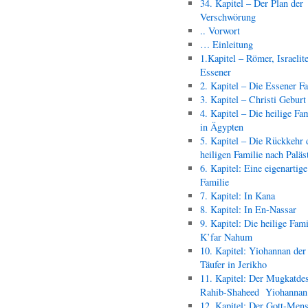
34. Kapitel – Der Plan der
Verschwörung
.. Vorwort
… Einleitung
1.Kapitel – Römer, Israelit
Essener
2. Kapitel – Die Essener F
3. Kapitel – Christi Geburt
4. Kapitel – Die heilige Fam
in Ägypten
5. Kapitel – Die Rückkehr 
heiligen Familie nach Paläs
6. Kapitel: Eine eigenartige
Familie
7. Kapitel: In Kana
8. Kapitel: In En-Nassar
9. Kapitel: Die heilige Fami
K’far Nahum
10. Kapitel: Yiohannan der
Täufer in Jerikho
11. Kapitel: Der Mugkatde
Rahib-Shaheed Yiohann
12. Kapitel: Der Gott-Men