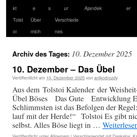
kt
e
s
ur
Ajandek
er
Tolst
Über
Verschiede
oi
mich
nes
10. Dezember 2025
Archiv des Tages:
10. Dezember – Das Übel
Veröffentlicht am
10. Dezember 2025
von
anikodrozdy
Aus dem Tolstoi Kalender der Weishei
Übel Böses Das Gute Entwicklung E
Schlimmsten ist das Befolgen der Regel:
lauf mit der Herde!“ Tolstoi Es gibt ni
selbst. Alles Böse liegt in …
Weiterlese
Veröffentlicht unter
Allgemein
|
Verschlagwortet mit
Daskalos
,
Kr