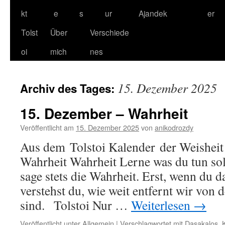
kt
e
s
ur
Ajandek
er
Tolst
Über
Verschiede
oi
mich
nes
15. Dezember 2025
Archiv des Tages:
15. Dezember – Wahrheit
Veröffentlicht am
15. Dezember 2025
von
anikodrozdy
Aus dem Tolstoi Kalender der Weisheit
Wahrheit Wahrheit Lerne was du tun sol
sage stets die Wahrheit. Erst, wenn du d
verstehst du, wie weit entfernt wir von 
sind. Tolstoi Nur …
Weiterlesen
→
Veröffentlicht unter
Allgemein
|
Verschlagwortet mit
Dasakalos
,