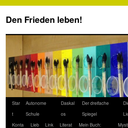
Zum
Inhalt
Den Frieden leben!
springen
Star
Autonome
Daskal
Der dreifache
Di
t
Schule
os
Spiegel
Li
Konta
Lieb
Link
Literat
Mein Buch:
Myst