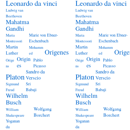
Leonardo da vinci
Leonardo da vinci
Ludwig van
Ludwig van
Beethoven
Beethoven
Mahatma
Mahatma
Gandhi
Gandhi
Marie von Ebner-
Marie von Ebner-
Maria
Maria
Eschenbach
Eschenbach
Montessori
Montessori
Martin
Martin
Mohamm
Mohamm
Origenes
Orige
Luther
Luther
ed
ed
Origin
Origin
Pablo
Pablo
Orige
Orige
es
es
Picasso
Picasso
ns
ns
Sandro da
Sandro da
Platon
Platon
Verscio
Verscio
Sri
Sri
Sigmund
Sigmund
Babaji
Babaji
Freud
Freud
Wilhelm
Wilhelm
Busch
Busch
Wolfgang
Wolfgang
William
William
Borchert
Borchert
Shakespeare
Shakespeare
Yoganan
Yoganan
da
da