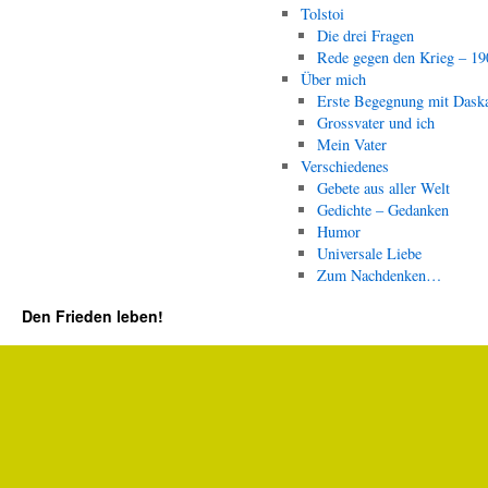
Tolstoi
Die drei Fragen
Rede gegen den Krieg – 19
Über mich
Erste Begegnung mit Dask
Grossvater und ich
Mein Vater
Verschiedenes
Gebete aus aller Welt
Gedichte – Gedanken
Humor
Universale Liebe
Zum Nachdenken…
Den Frieden leben!