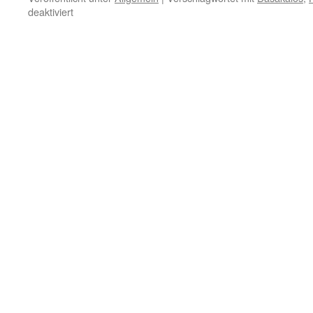
für
deaktiviert
15.
Dezember
–
Wahrheit