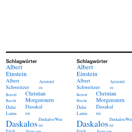
Schlagwörter
Schlagwörter
Albert
Albert
Einstein
Einstein
Albert
Albert
Aristotel
Aristotel
Schweitzer
Schweitzer
es
es
Christian
Christian
Bertolt
Bertolt
Morgenstern
Morgenstern
Brecht
Brecht
Dasakal
Dasakal
Dalai
Dalai
os
os
Lama
Lama
Daskalos/Was
Daskalos/Wa
Daskalos
Daskalos
ist
ist
Erich
Erich
Franz von
Franz von