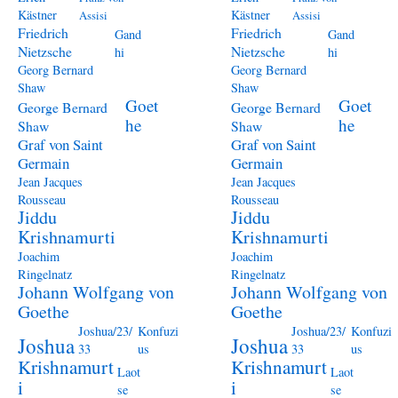
Kästner
Kästner
Assisi
Assisi
Friedrich
Friedrich
Gand
Gand
Nietzsche
Nietzsche
hi
hi
Georg Bernard
Georg Bernard
Shaw
Shaw
Goet
Goet
George Bernard
George Bernard
he
he
Shaw
Shaw
Graf von Saint
Graf von Saint
Germain
Germain
Jean Jacques
Jean Jacques
Rousseau
Rousseau
Jiddu
Jiddu
Krishnamurti
Krishnamurti
Joachim
Joachim
Ringelnatz
Ringelnatz
Johann Wolfgang von
Johann Wolfgang von
Goethe
Goethe
Joshua/23/
Konfuzi
Joshua/23/
Konfuzi
Joshua
Joshua
33
us
33
us
Krishnamurt
Krishnamurt
Laot
Laot
i
i
se
se