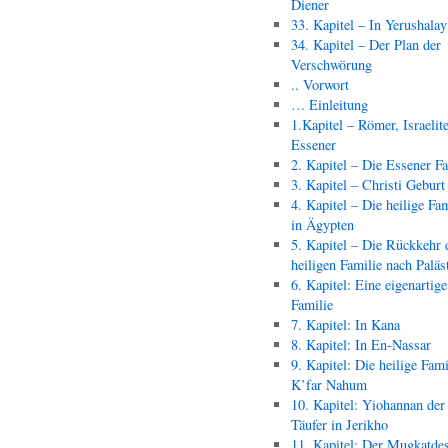
Diener
33. Kapitel – In Yerushala
34. Kapitel – Der Plan der
Verschwörung
.. Vorwort
… Einleitung
1.Kapitel – Römer, Israelit
Essener
2. Kapitel – Die Essener F
3. Kapitel – Christi Geburt
4. Kapitel – Die heilige Fam
in Ägypten
5. Kapitel – Die Rückkehr 
heiligen Familie nach Paläs
6. Kapitel: Eine eigenartige
Familie
7. Kapitel: In Kana
8. Kapitel: In En-Nassar
9. Kapitel: Die heilige Fami
K’far Nahum
10. Kapitel: Yiohannan der
Täufer in Jerikho
11. Kapitel: Der Mugkatde