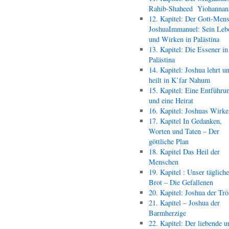
Rahib-Shaheed Yiohann
12. Kapitel: Der Gott-Men
JoshuaImmanuel: Sein Leb
und Wirken in Palästina
13. Kapitel: Die Essener in
Palästina
14. Kapitel: Joshua lehrt u
heilt in K’far Nahum
15. Kapitel: Eine Entführu
und eine Heirat
16. Kapitel: Joshuas Wirk
17. Kapitel In Gedanken,
Worten und Taten – Der
göttliche Plan
18. Kapitel Das Heil der
Menschen
19. Kapitel : Unser täglich
Brot – Die Gefallenen
20. Kapitel: Joshua der Trö
21. Kapitel – Joshua der
Barmherzige
22. Kapitel: Der liebende u