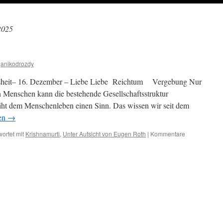
2025
anikodrozdy
isheit– 16. Dezember – Liebe Liebe Reichtum Vergebung Nur
n Menschen kann die bestehende Gesellschaftsstruktur
eiht dem Menschenleben einen Sinn. Das wissen wir seit dem
sen
→
ortet mit
Krishnamurti
,
Unter Aufsicht von Eugen Roth
|
Kommentare