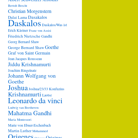
Bertolt Brecht
Christian Morgenstern
Dasakalos
Dalai Lama
Daskalos
Daskalos/Was ist
Erich Kästner
Franz von Assisi
Friedrich Nietzsche
Gandhi
Georg Bernard Shaw
Goethe
George Bernard Shaw
Graf von Saint Germain
Jean Jacques Rousseau
Jiddu Krishnamurti
Joachim Ringelnatz
Johann Wolfgang von
Goethe
Joshua
Joshua/23/33
Konfuzius
Krishnamurti
Laotse
Leonardo da vinci
Ludwig van Beethoven
Mahatma Gandhi
Maria Montessori
Marie von Ebner-Eschenbach
Martin Luther
Mohammed
Origenes
Origines