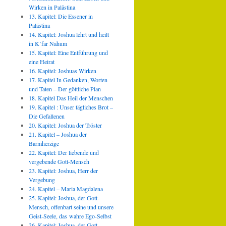
Wirken in Palästina
13. Kapitel: Die Essener in
Palästina
14. Kapitel: Joshua lehrt und heilt
in K’far Nahum
15. Kapitel: Eine Entführung und
eine Heirat
16. Kapitel: Joshuas Wirken
17. Kapitel In Gedanken, Worten
und Taten – Der göttliche Plan
18. Kapitel Das Heil der Menschen
19. Kapitel : Unser tägliches Brot –
Die Gefallenen
20. Kapitel: Joshua der Tröster
21. Kapitel – Joshua der
Barmherzige
22. Kapitel: Der liebende und
vergebende Gott-Mensch
23. Kapitel: Joshua, Herr der
Vergebung
24. Kapitel – Maria Magdalena
25. Kapitel: Joshua, der Gott-
Mensch, offenbart seine und unsere
Geist-Seele, das wahre Ego-Selbst
26. Kapitel: Joshua, der Gott-