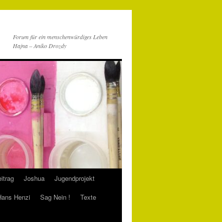
Forum für ein menschenwürdiges Leben
Hajna – Aniko Drozdy
itrag
Joshua
Jugendprojekt
 Hans Henzi
Sag Nein !
Texte