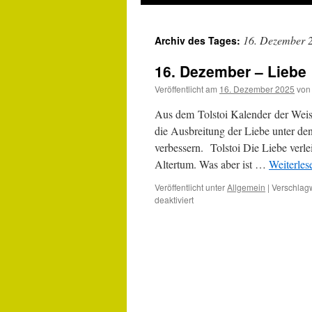
16. Dezember 
Archiv des Tages:
16. Dezember – Liebe
Veröffentlicht am
16. Dezember 2025
von
Aus dem Tolstoi Kalender der We
die Ausbreitung der Liebe unter de
verbessern. Tolstoi Die Liebe verl
Altertum. Was aber ist …
Weiterle
Veröffentlicht unter
Allgemein
|
Verschlagw
für
deaktiviert
16.
Dezember
–
Liebe