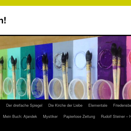
n!
s
Der dreifache Spiegel
Die Kirche der Liebe
Elementale
Friedensbe
Mein Buch: Ajandek
Mystiker
Papierlose Zeitung
Rudolf Steiner –