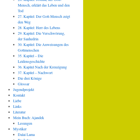
Mensch, erklärt das Leben und den
Tod
27. Kapitel: Der Gott-Mensch zeigt
den Weg
28. Kapitel: Herr des Lebens
29. Kapitel: Die Verschwörung,
der Sanhedrin
30. Kapitel: Die Anweisungen des
Gottmenschen
35. Kapitel – Die
Leidensgeschichte
36. Kapitel Nach der Kreuzigung
37. Kapitel – Nachwort
Die drei Könige
Glossar
Jugendprojekt
Kontakt
Liebe
Links
Literatur
Mein Buch: Ajandek
Lesungen
Mystiker
Dalai Lama