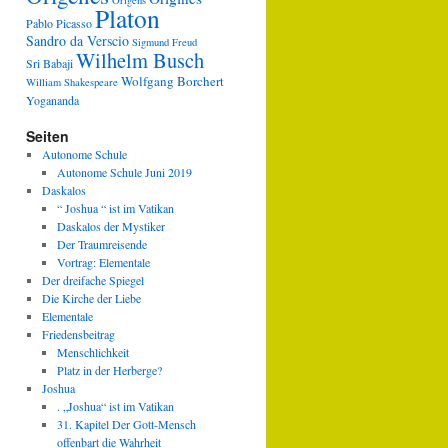
Origens
Platon
Pablo Picasso
Sandro da Verscio
Sigmund Freud
Wilhelm Busch
Sri Babaji
Wolfgang Borchert
William Shakespeare
Yogananda
Seiten
Autonome Schule
Autonome Schule Juni 2019
Daskalos
“ Joshua “ ist im Vatikan
Daskalos der Mystiker
Der Traumreisende
Vortrag: Elementale
Der dreifache Spiegel
Die Kirche der Liebe
Elementale
Friedensbeitrag
Menschlichkeit
Platz in der Herberge?
Joshua
. „Joshua“ ist im Vatikan
31. Kapitel Der Gott-Mensch
offenbart die Wahrheit