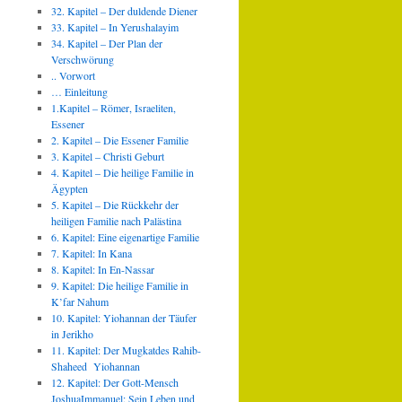
32. Kapitel – Der duldende Diener
33. Kapitel – In Yerushalayim
34. Kapitel – Der Plan der
Verschwörung
.. Vorwort
… Einleitung
1.Kapitel – Römer, Israeliten,
Essener
2. Kapitel – Die Essener Familie
3. Kapitel – Christi Geburt
4. Kapitel – Die heilige Familie in
Ägypten
5. Kapitel – Die Rückkehr der
heiligen Familie nach Palästina
6. Kapitel: Eine eigenartige Familie
7. Kapitel: In Kana
8. Kapitel: In En-Nassar
9. Kapitel: Die heilige Familie in
K’far Nahum
10. Kapitel: Yiohannan der Täufer
in Jerikho
11. Kapitel: Der Mugkatdes Rahib-
Shaheed Yiohannan
12. Kapitel: Der Gott-Mensch
JoshuaImmanuel: Sein Leben und