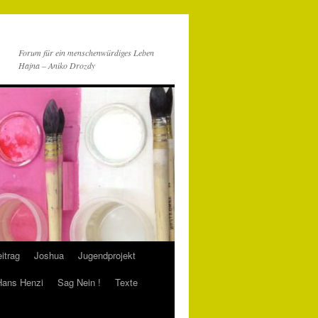
Forum für ein menschenwürdiges Leben
Hajna – Aniko Drozdy
itrag
Joshua
Jugendprojekt
 Hans Henzi
Sag Nein !
Texte