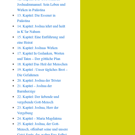
JoshuaImmanuel: Sein Leben und
Wirken in Palästina
13. Kapitel: Die Essener in
Palästina
14. Kapitel: Joshua lehrt und heilt
in K’far Nahum
15. Kapitel: Eine Entführung und
eine Heirat
16. Kapitel: Joshuas Wirken
17. Kapitel In Gedanken, Worten
und Taten – Der göttliche Plan
18. Kapitel Das Heil der Menschen
19. Kapitel : Unser tägliches Brot –
Die Gefallenen
20. Kapitel: Joshua der Tröster
21. Kapitel – Joshua der
Barmherzige
22. Kapitel: Der liebende und
vergebende Gott-Mensch
23. Kapitel: Joshua, Herr der
Vergebung
24. Kapitel – Maria Magdalena
25. Kapitel: Joshua, der Gott-
Mensch, offenbart seine und unsere
Geist-Seele, das wahre Ego-Selbst