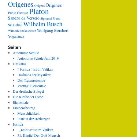
Origenes
Origines
Origens
Platon
Pablo Picasso
Sandro da Verscio
Sigmund Freud
Wilhelm Busch
Sri Babaji
Wolfgang Borchert
William Shakespeare
Yogananda
Seiten
Autonome Schule
Autonome Schule Juni 2019
Daskalos
“ Joshua “ ist im Vatikan
Daskalos der Mystiker
Der Traumreisende
Vortrag: Elementale
Der dreifache Spiegel
Die Kirche der Liebe
Elementale
Friedensbeitrag
Menschlichkeit
Platz in der Herberge?
Joshua
. „Joshua“ ist im Vatikan
31. Kapitel Der Gott-Mensch