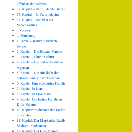
offenbart die Wahrheit
32. Kapitel – Der duldende Diener
33. Kapitel – In Yerushalayim
34. Kapitel – Der Plan der
Verschwörung
.. Vorwort
… Einleitung
1.Kapitel – Römer, Israeliten,
Essener
2. Kapitel – Die Essener Familie
3. Kapitel – Christi Geburt
4. Kapitel – Die heilige Familie in
Ägypten
5. Kapitel – Die Rückkehr der
heiligen Familie nach Palästina
6. Kapitel: Eine eigenartige Familie
7. Kapitel: In Kana
8. Kapitel: In En-Nassar
9. Kapitel: Die heilige Familie in
K’far Nahum
10. Kapitel: Yiohannan der Täufer
in Jerikho
11. Kapitel: Der Mugkatdes Rahib-
Shaheed Yiohannan
12. Kapitel: Der Gott-Mensch