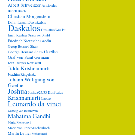
Albert Schweitzer
Aristoteles
Bertolt Brecht
Christian Morgenstern
Dasakalos
Dalai Lama
Daskalos
Daskalos/Was ist
Erich Kästner
Franz von Assisi
Friedrich Nietzsche
Gandhi
Georg Bernard Shaw
Goethe
George Bernard Shaw
Graf von Saint Germain
Jean Jacques Rousseau
Jiddu Krishnamurti
Joachim Ringelnatz
Johann Wolfgang von
Goethe
Joshua
Joshua/23/33
Konfuzius
Krishnamurti
Laotse
Leonardo da vinci
Ludwig van Beethoven
Mahatma Gandhi
Maria Montessori
Marie von Ebner-Eschenbach
Martin Luther
Mohammed