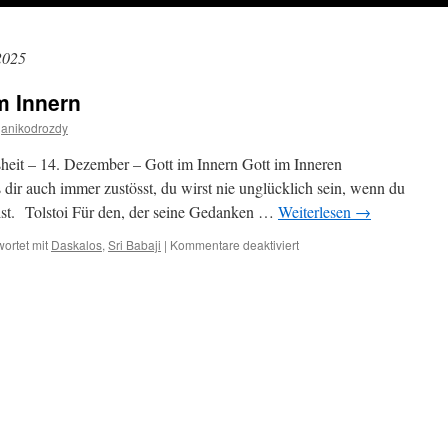
2025
m Innern
anikodrozdy
heit – 14. Dezember – Gott im Innern Gott im Inneren
 auch immer zustösst, du wirst nie unglücklich sein, wenn du
 bist. Tolstoi Für den, der seine Gedanken …
Weiterlesen
→
für
ortet mit
Daskalos
,
Sri Babaji
|
Kommentare deaktiviert
14.
Dezember
–
Gott
im
Innern