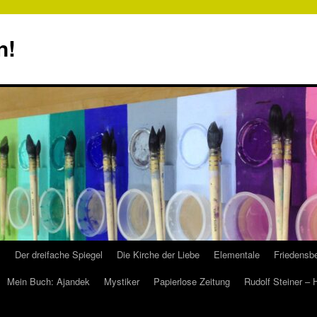
n!
s
Der dreifache Spiegel
Die Kirche der Liebe
Elementale
Friedensbe
Mein Buch: Ajandek
Mystiker
Papierlose Zeitung
Rudolf Steiner –