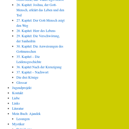
26. Kapitel: Joshua, der Gott-
Mensch, erklärt das Leben und den
Tod
27. Kapitel: Der Gott-Mensch zeigt
den Weg
28. Kapitel: Herr des Lebens
29. Kapitel: Die Verschwörung,
der Sanhedrin
30. Kapitel: Die Anweisungen des
Gottmenschen
35. Kapitel – Die
Leidensgeschichte
36. Kapitel Nach der Kreuzigung
37. Kapitel – Nachwort
Die drei Könige
Glossar
Jugendprojekt
Kontakt
Liebe
Links
Literatur
Mein Buch: Ajandek
Lesungen
Mystiker