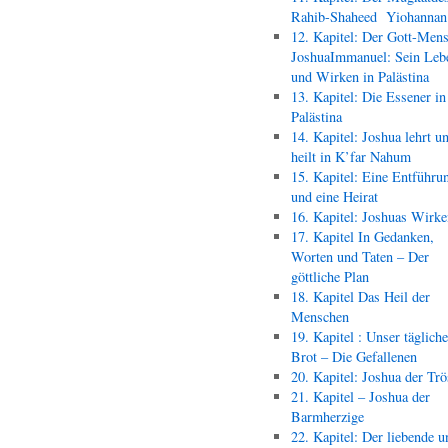
Rahib-Shaheed Yiohann
12. Kapitel: Der Gott-Men
JoshuaImmanuel: Sein Leb
und Wirken in Palästina
13. Kapitel: Die Essener in
Palästina
14. Kapitel: Joshua lehrt u
heilt in K’far Nahum
15. Kapitel: Eine Entführu
und eine Heirat
16. Kapitel: Joshuas Wirk
17. Kapitel In Gedanken,
Worten und Taten – Der
göttliche Plan
18. Kapitel Das Heil der
Menschen
19. Kapitel : Unser täglich
Brot – Die Gefallenen
20. Kapitel: Joshua der Trö
21. Kapitel – Joshua der
Barmherzige
22. Kapitel: Der liebende u