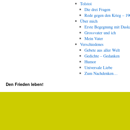
Tolstoi
Die drei Fragen
Rede gegen den Krieg – 19
Über mich
Erste Begegnung mit Dask
Grossvater und ich
Mein Vater
Verschiedenes
Gebete aus aller Welt
Gedichte – Gedanken
Humor
Universale Liebe
Zum Nachdenken…
Den Frieden leben!