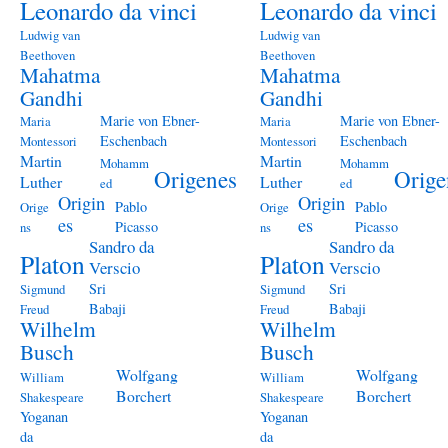
Leonardo da vinci
Leonardo da vinci
Ludwig van
Ludwig van
Beethoven
Beethoven
Mahatma
Mahatma
Gandhi
Gandhi
Marie von Ebner-
Marie von Ebner-
Maria
Maria
Eschenbach
Eschenbach
Montessori
Montessori
Martin
Martin
Mohamm
Mohamm
Origenes
Orige
Luther
Luther
ed
ed
Origin
Origin
Pablo
Pablo
Orige
Orige
es
es
Picasso
Picasso
ns
ns
Sandro da
Sandro da
Platon
Platon
Verscio
Verscio
Sri
Sri
Sigmund
Sigmund
Babaji
Babaji
Freud
Freud
Wilhelm
Wilhelm
Busch
Busch
Wolfgang
Wolfgang
William
William
Borchert
Borchert
Shakespeare
Shakespeare
Yoganan
Yoganan
da
da