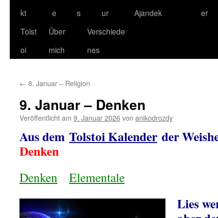
kt
e
s
ur
Ajandek
er
Tolst
Über
Verschiede
oi
mich
nes
←
8. Januar – Religion
9. Januar – Denken
Veröffentlicht am
9. Januar 2026
von
anikodrozdy
Aus dem
Tolstoi Kalender
der Weishei
Denken
Denken
Elementale
Lies wen