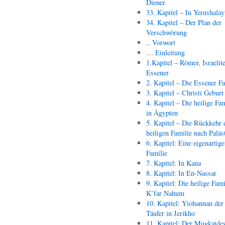
Diener
33. Kapitel – In Yerushala
34. Kapitel – Der Plan der
Verschwörung
.. Vorwort
… Einleitung
1.Kapitel – Römer, Israelit
Essener
2. Kapitel – Die Essener F
3. Kapitel – Christi Geburt
4. Kapitel – Die heilige Fam
in Ägypten
5. Kapitel – Die Rückkehr 
heiligen Familie nach Paläs
6. Kapitel: Eine eigenartige
Familie
7. Kapitel: In Kana
8. Kapitel: In En-Nassar
9. Kapitel: Die heilige Fami
K’far Nahum
10. Kapitel: Yiohannan der
Täufer in Jerikho
11. Kapitel: Der Mugkatde