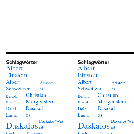
Schlagwörter
Schlagwörter
Albert
Albert
Einstein
Einstein
Albert
Albert
Aristotel
Aristotel
Schweitzer
Schweitzer
es
es
Christian
Christian
Bertolt
Bertolt
Morgenstern
Morgenstern
Brecht
Brecht
Dasakal
Dasakal
Dalai
Dalai
os
os
Lama
Lama
Daskalos/Was
Daskalos/Wa
Daskalos
Daskalos
ist
ist
Erich
Erich
Franz von
Franz von