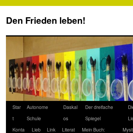
Zum
Inhalt
Den Frieden leben!
springen
Star
Autonome
Daskal
Der dreifache
Di
t
Schule
os
Spiegel
Li
Konta
Lieb
Link
Literat
Mein Buch:
Myst