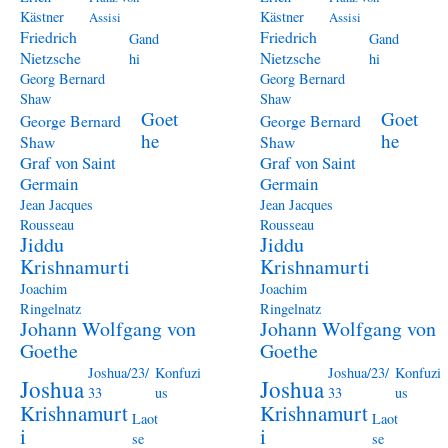
Kästner
Kästner
Assisi
Assisi
Friedrich
Friedrich
Gand
Gand
Nietzsche
Nietzsche
hi
hi
Georg Bernard
Georg Bernard
Shaw
Shaw
Goet
Goet
George Bernard
George Bernard
he
he
Shaw
Shaw
Graf von Saint
Graf von Saint
Germain
Germain
Jean Jacques
Jean Jacques
Rousseau
Rousseau
Jiddu
Jiddu
Krishnamurti
Krishnamurti
Joachim
Joachim
Ringelnatz
Ringelnatz
Johann Wolfgang von
Johann Wolfgang von
Goethe
Goethe
Joshua/23/
Konfuzi
Joshua/23/
Konfuzi
Joshua
Joshua
33
us
33
us
Krishnamurt
Krishnamurt
Laot
Laot
i
i
se
se