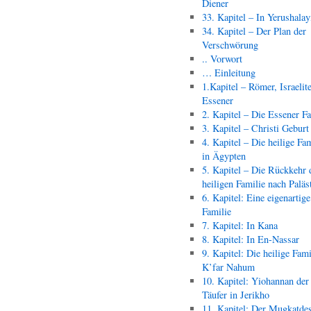
Diener
33. Kapitel – In Yerushala
34. Kapitel – Der Plan der
Verschwörung
.. Vorwort
… Einleitung
1.Kapitel – Römer, Israelit
Essener
2. Kapitel – Die Essener F
3. Kapitel – Christi Geburt
4. Kapitel – Die heilige Fam
in Ägypten
5. Kapitel – Die Rückkehr 
heiligen Familie nach Paläs
6. Kapitel: Eine eigenartige
Familie
7. Kapitel: In Kana
8. Kapitel: In En-Nassar
9. Kapitel: Die heilige Fami
K’far Nahum
10. Kapitel: Yiohannan der
Täufer in Jerikho
11. Kapitel: Der Mugkatde