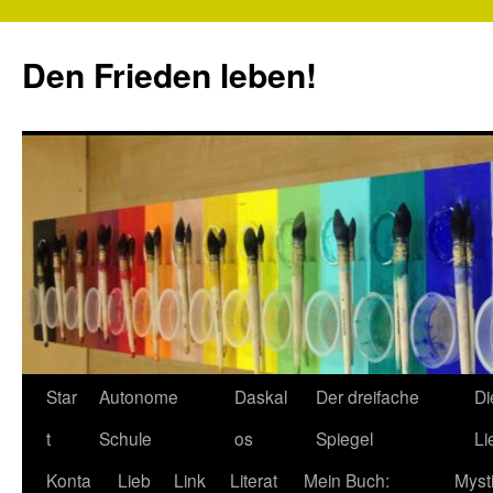
Zum
Inhalt
Den Frieden leben!
springen
Star
Autonome
Daskal
Der dreifache
Di
t
Schule
os
Spiegel
Li
Konta
Lieb
Link
Literat
Mein Buch:
Myst