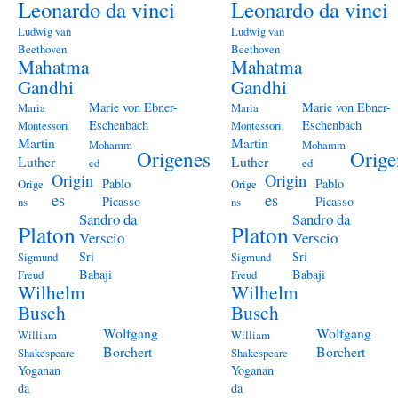
Leonardo da vinci
Leonardo da vinci
Ludwig van
Ludwig van
Beethoven
Beethoven
Mahatma
Mahatma
Gandhi
Gandhi
Marie von Ebner-
Marie von Ebner-
Maria
Maria
Eschenbach
Eschenbach
Montessori
Montessori
Martin
Martin
Mohamm
Mohamm
Origenes
Orige
Luther
Luther
ed
ed
Origin
Origin
Pablo
Pablo
Orige
Orige
es
es
Picasso
Picasso
ns
ns
Sandro da
Sandro da
Platon
Platon
Verscio
Verscio
Sri
Sri
Sigmund
Sigmund
Babaji
Babaji
Freud
Freud
Wilhelm
Wilhelm
Busch
Busch
Wolfgang
Wolfgang
William
William
Borchert
Borchert
Shakespeare
Shakespeare
Yoganan
Yoganan
da
da