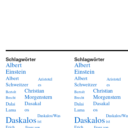
Schlagwörter
Schlagwörter
Albert
Albert
Einstein
Einstein
Albert
Albert
Aristotel
Aristotel
Schweitzer
Schweitzer
es
es
Christian
Christian
Bertolt
Bertolt
Morgenstern
Morgenstern
Brecht
Brecht
Dasakal
Dasakal
Dalai
Dalai
os
os
Lama
Lama
Daskalos/Was
Daskalos/Wa
Daskalos
Daskalos
ist
ist
Erich
Erich
Franz von
Franz von