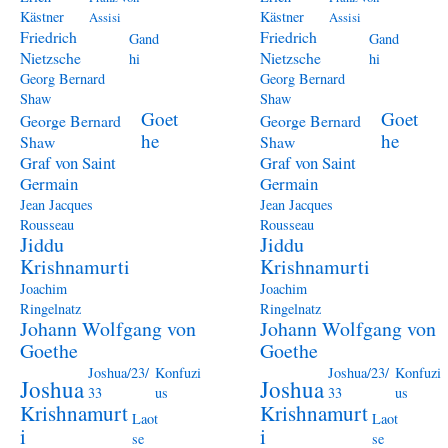
Kästner
Kästner
Assisi
Assisi
Friedrich
Friedrich
Gand
Gand
Nietzsche
Nietzsche
hi
hi
Georg Bernard
Georg Bernard
Shaw
Shaw
Goet
Goet
George Bernard
George Bernard
he
he
Shaw
Shaw
Graf von Saint
Graf von Saint
Germain
Germain
Jean Jacques
Jean Jacques
Rousseau
Rousseau
Jiddu
Jiddu
Krishnamurti
Krishnamurti
Joachim
Joachim
Ringelnatz
Ringelnatz
Johann Wolfgang von
Johann Wolfgang von
Goethe
Goethe
Joshua/23/
Konfuzi
Joshua/23/
Konfuzi
Joshua
Joshua
33
us
33
us
Krishnamurt
Krishnamurt
Laot
Laot
i
i
se
se