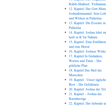
Rahib-Shaheed Yiohann
12. Kapitel: Der Gott-Men
JoshuaImmanuel: Sein Leb
und Wirken in Palästina
13. Kapitel: Die Essener in
Palästina
14. Kapitel: Joshua lehrt u
heilt in K’far Nahum
15. Kapitel: Eine Entführu
und eine Heirat
16. Kapitel: Joshuas Wirk
17. Kapitel In Gedanken,
Worten und Taten – Der
göttliche Plan
18. Kapitel Das Heil der
Menschen
19. Kapitel : Unser täglich
Brot – Die Gefallenen
20. Kapitel: Joshua der Trö
21. Kapitel – Joshua der
Barmherzige
22. Kapitel: Der liebende u