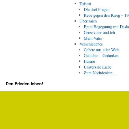
Tolstoi
Die drei Fragen
Rede gegen den Krieg – 19
Über mich
Erste Begegnung mit Dask
Grossvater und ich
Mein Vater
Verschiedenes
Gebete aus aller Welt
Gedichte – Gedanken
Humor
Universale Liebe
Zum Nachdenken…
Den Frieden leben!