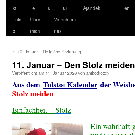
kt
e
s
ur
Ajandek
er
Tolst
Über
Verschiede
oi
mich
nes
←
10. Januar – Religiöse Erziehung
11. Januar – Den Stolz meiden
Veröffentlicht am
11. Januar 2026
von
anikodrozdy
Aus dem
Tolstoi Kalender
der Weishe
Stolz meiden
Einfachheit
Stolz
Ein wahrhaft 