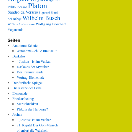
Origens
Platon
Pablo Picasso
Sandro da Verscio
Sigmund Freud
Wilhelm Busch
Sri Babaji
Wolfgang Borchert
William Shakespeare
Yogananda
Seiten
Autonome Schule
Autonome Schule Juni 2019
Daskalos
“ Joshua “ ist im Vatikan
Daskalos der Mystiker
Der Traumreisende
Vortrag: Elementale
Der dreifache Spiegel
Die Kirche der Liebe
Elementale
Friedensbeitrag
Menschlichkeit
Platz in der Herberge?
Joshua
. „Joshua“ ist im Vatikan
31. Kapitel Der Gott-Mensch
offenbart die Wahrheit