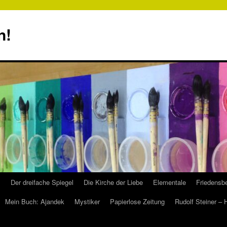
n!
s
Der dreifache Spiegel
Die Kirche der Liebe
Elementale
Friedensbe
Mein Buch: Ajandek
Mystiker
Papierlose Zeitung
Rudolf Steiner –