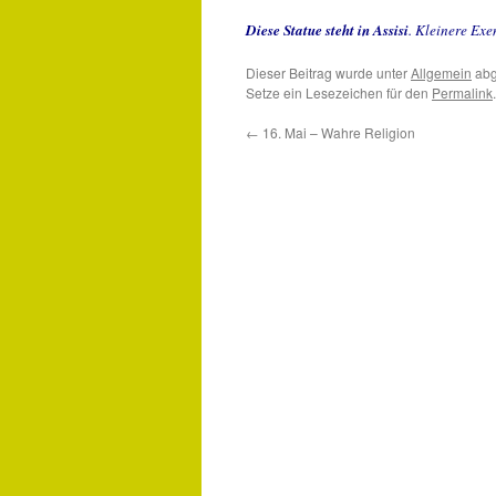
Diese Statue steht in Assisi
. Kleinere Exe
Dieser Beitrag wurde unter
Allgemein
abg
Setze ein Lesezeichen für den
Permalink
.
←
16. Mai – Wahre Religion