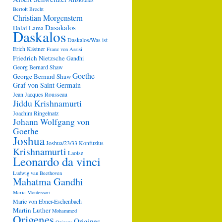
Bertolt Brecht
Christian Morgenstern
Dasakalos
Dalai Lama
Daskalos
Daskalos/Was ist
Erich Kästner
Franz von Assisi
Friedrich Nietzsche
Gandhi
Georg Bernard Shaw
Goethe
George Bernard Shaw
Graf von Saint Germain
Jean Jacques Rousseau
Jiddu Krishnamurti
Joachim Ringelnatz
Johann Wolfgang von
Goethe
Joshua
Joshua/23/33
Konfuzius
Krishnamurti
Laotse
Leonardo da vinci
Ludwig van Beethoven
Mahatma Gandhi
Maria Montessori
Marie von Ebner-Eschenbach
Martin Luther
Mohammed
Origenes
Origines