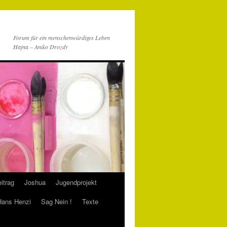
Forum für ein menschenwürdiges Leben
Hajna – Aniko Drozdy
itrag
Joshua
Jugendprojekt
 Hans Henzi
Sag Nein !
Texte