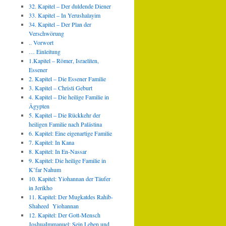
32. Kapitel – Der duldende Diener
33. Kapitel – In Yerushalayim
34. Kapitel – Der Plan der
Verschwörung
.. Vorwort
… Einleitung
1.Kapitel – Römer, Israeliten,
Essener
2. Kapitel – Die Essener Familie
3. Kapitel – Christi Geburt
4. Kapitel – Die heilige Familie in
Ägypten
5. Kapitel – Die Rückkehr der
heiligen Familie nach Palästina
6. Kapitel: Eine eigenartige Familie
7. Kapitel: In Kana
8. Kapitel: In En-Nassar
9. Kapitel: Die heilige Familie in
K’far Nahum
10. Kapitel: Yiohannan der Täufer
in Jerikho
11. Kapitel: Der Mugkatdes Rahib-
Shaheed Yiohannan
12. Kapitel: Der Gott-Mensch
JoshuaImmanuel: Sein Leben und