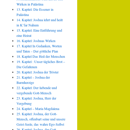
Wirken in Palästina
13. Kapitel: Die Essener in
Palästina
14. Kapitel: Joshua lehrt und heilt
in K’far Nahum
15. Kapitel: Eine Entführung und
eine Heirat
16. Kapitel: Joshuas Wirken
17. Kapitel In Gedanken, Worten
und Taten – Der göttliche Plan
18. Kapitel Das Heil der Menschen
19. Kapitel : Unser tägliches Brot –
Die Gefallenen
20. Kapitel: Joshua der Tröster
21. Kapitel – Joshua der
Barmherzige
22. Kapitel: Der liebende und
vergebende Gott-Mensch
23. Kapitel: Joshua, Herr der
Vergebung
24. Kapitel – Maria Magdalena
25. Kapitel: Joshua, der Gott-
Mensch, offenbart seine und unsere
Geist-Seele, das wahre Ego-Selbst
26. Kapitel: Joshua, der Gott-