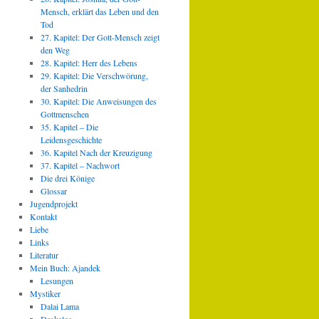
Mensch, erklärt das Leben und den
Tod
27. Kapitel: Der Gott-Mensch zeigt
den Weg
28. Kapitel: Herr des Lebens
29. Kapitel: Die Verschwörung,
der Sanhedrin
30. Kapitel: Die Anweisungen des
Gottmenschen
35. Kapitel – Die
Leidensgeschichte
36. Kapitel Nach der Kreuzigung
37. Kapitel – Nachwort
Die drei Könige
Glossar
Jugendprojekt
Kontakt
Liebe
Links
Literatur
Mein Buch: Ajandek
Lesungen
Mystiker
Dalai Lama