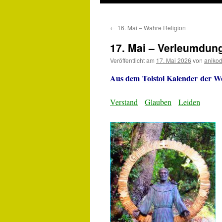
←
16. Mai – Wahre Religion
17. Mai – Verleumdun
Veröffentlicht am
17. Mai 2026
von
aniko
Aus dem
Tolstoi Kalender
der We
Verstand
Glauben
Leiden