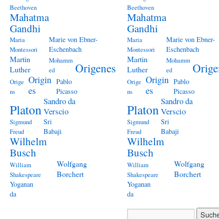
Beethoven
Beethoven
Mahatma
Mahatma
Gandhi
Gandhi
Marie von Ebner-
Marie von Ebner-
Maria
Maria
Eschenbach
Eschenbach
Montessori
Montessori
Martin
Martin
Mohamm
Mohamm
Origenes
Orige
Luther
Luther
ed
ed
Origin
Origin
Pablo
Pablo
Orige
Orige
es
es
Picasso
Picasso
ns
ns
Sandro da
Sandro da
Platon
Platon
Verscio
Verscio
Sri
Sri
Sigmund
Sigmund
Babaji
Babaji
Freud
Freud
Wilhelm
Wilhelm
Busch
Busch
Wolfgang
Wolfgang
William
William
Borchert
Borchert
Shakespeare
Shakespeare
Yoganan
Yoganan
da
da