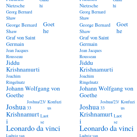
Nietzsche
Nietzsche
hi
hi
Georg Bernard
Georg Bernard
Shaw
Shaw
Goet
Goet
George Bernard
George Bernard
he
he
Shaw
Shaw
Graf von Saint
Graf von Saint
Germain
Germain
Jean Jacques
Jean Jacques
Rousseau
Rousseau
Jiddu
Jiddu
Krishnamurti
Krishnamurti
Joachim
Joachim
Ringelnatz
Ringelnatz
Johann Wolfgang von
Johann Wolfgang von
Goethe
Goethe
Joshua/23/
Konfuzi
Joshua/23/
Konfuzi
Joshua
Joshua
33
us
33
us
Krishnamurt
Krishnamurt
Laot
Laot
i
i
se
se
Leonardo da vinci
Leonardo da vinci
Ludwig van
Ludwig van