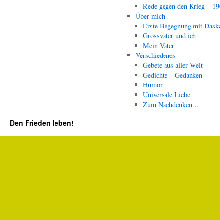
Rede gegen den Krieg – 19
Über mich
Erste Begegnung mit Dask
Grossvater und ich
Mein Vater
Verschiedenes
Gebete aus aller Welt
Gedichte – Gedanken
Humor
Universale Liebe
Zum Nachdenken…
Den Frieden leben!