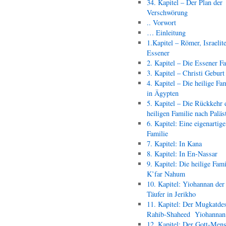
34. Kapitel – Der Plan der
Verschwörung
.. Vorwort
… Einleitung
1.Kapitel – Römer, Israelit
Essener
2. Kapitel – Die Essener F
3. Kapitel – Christi Geburt
4. Kapitel – Die heilige Fam
in Ägypten
5. Kapitel – Die Rückkehr 
heiligen Familie nach Paläs
6. Kapitel: Eine eigenartige
Familie
7. Kapitel: In Kana
8. Kapitel: In En-Nassar
9. Kapitel: Die heilige Fami
K’far Nahum
10. Kapitel: Yiohannan der
Täufer in Jerikho
11. Kapitel: Der Mugkatde
Rahib-Shaheed Yiohann
12. Kapitel: Der Gott-Men