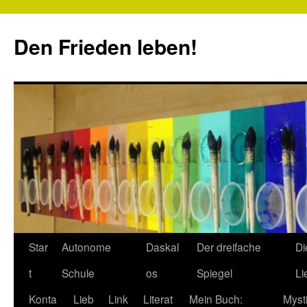
Zum
Inhalt
Den Frieden leben!
springen
Star
Autonome
Daskal
Der dreifache
Di
t
Schule
os
Spiegel
Li
Konta
Lieb
Link
Literat
Mein Buch:
Myst