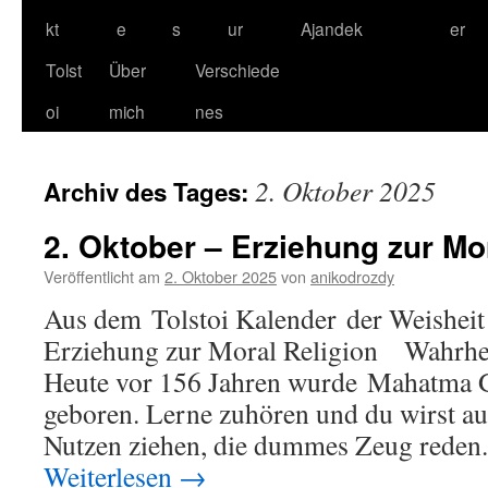
kt
e
s
ur
Ajandek
er
Tolst
Über
Verschiede
oi
mich
nes
2. Oktober 2025
Archiv des Tages:
2. Oktober – Erziehung zur Mo
Veröffentlicht am
2. Oktober 2025
von
anikodrozdy
Aus dem Tolstoi Kalender der Weisheit
Erziehung zur Moral Religion Wahrhe
Heute vor 156 Jahren wurde Mahatma G
geboren. Lerne zuhören und du wirst a
Nutzen ziehen, die dummes Zeug reden
Weiterlesen
→