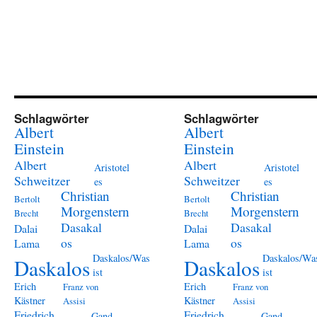
Schlagwörter
Schlagwörter
Albert
Albert
Einstein
Einstein
Albert
Albert
Aristotel
Aristotel
Schweitzer
Schweitzer
es
es
Christian
Christian
Bertolt
Bertolt
Morgenstern
Morgenstern
Brecht
Brecht
Dasakal
Dasakal
Dalai
Dalai
os
os
Lama
Lama
Daskalos/Was
Daskalos/Wa
Daskalos
Daskalos
ist
ist
Erich
Erich
Franz von
Franz von
Kästner
Kästner
Assisi
Assisi
Friedrich
Friedrich
Gand
Gand