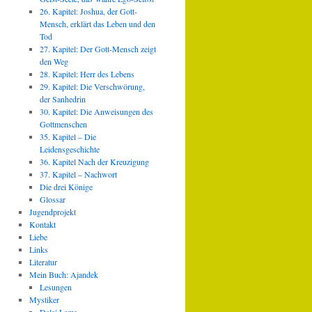
26. Kapitel: Joshua, der Gott-
Mensch, erklärt das Leben und den
Tod
27. Kapitel: Der Gott-Mensch zeigt
den Weg
28. Kapitel: Herr des Lebens
29. Kapitel: Die Verschwörung,
der Sanhedrin
30. Kapitel: Die Anweisungen des
Gottmenschen
35. Kapitel – Die
Leidensgeschichte
36. Kapitel Nach der Kreuzigung
37. Kapitel – Nachwort
Die drei Könige
Glossar
Jugendprojekt
Kontakt
Liebe
Links
Literatur
Mein Buch: Ajandek
Lesungen
Mystiker