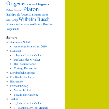
Origenes
Origines
Origens
Platon
Pablo Picasso
Sandro da Verscio
Sigmund Freud
Wilhelm Busch
Sri Babaji
Wolfgang Borchert
William Shakespeare
Yogananda
Seiten
Autonome Schule
Autonome Schule Juni 2019
Daskalos
“ Joshua “ ist im Vatikan
Daskalos der Mystiker
Der Traumreisende
Vortrag: Elementale
Der dreifache Spiegel
Die Kirche der Liebe
Elementale
Friedensbeitrag
Menschlichkeit
Platz in der Herberge?
Joshua
. „Joshua“ ist im Vatikan
31. Kapitel Der Gott-Mensch