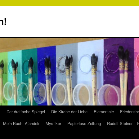
n!
s
Der dreifache Spiegel
Die Kirche der Liebe
Elementale
Friedensbe
Mein Buch: Ajandek
Mystiker
Papierlose Zeitung
Rudolf Steiner –