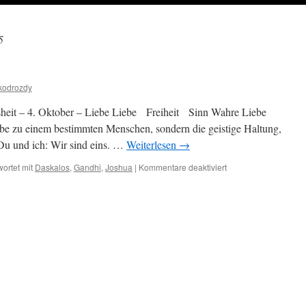
5
kodrozdy
heit – 4. Oktober – Liebe Liebe Freiheit Sinn Wahre Liebe
iebe zu einem bestimmten Menschen, sondern die geistige Haltung,
i Du und ich: Wir sind eins. …
Weiterlesen
→
für
ortet mit
Daskalos
,
Gandhi
,
Joshua
|
Kommentare deaktiviert
4.
Oktober
–
Liebe