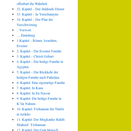
offenbart die Wahrheit
32. Kapitel – Der duldende Diener
33. Kapitel – In Yerushalayim
34. Kapitel – Der Plan der
Verschwörung
.. Vorwort
… Einleitung
1.Kapitel – Römer, Israeliten,
Essener
2. Kapitel – Die Essener Familie
3. Kapitel – Christi Geburt
4. Kapitel – Die heilige Familie in
Ägypten
5. Kapitel – Die Rückkehr der
heiligen Familie nach Palästina
6. Kapitel: Eine eigenartige Familie
7. Kapitel: In Kana
8. Kapitel: In En-Nassar
9. Kapitel: Die heilige Familie in
K’far Nahum
10. Kapitel: Yiohannan der Täufer
in Jerikho
11. Kapitel: Der Mugkatdes Rahib-
Shaheed Yiohannan
12. Kapitel: Der Gott-Mensch