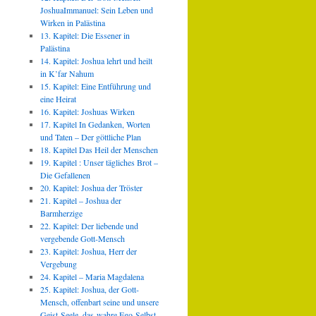
JoshuaImmanuel: Sein Leben und
Wirken in Palästina
13. Kapitel: Die Essener in
Palästina
14. Kapitel: Joshua lehrt und heilt
in K’far Nahum
15. Kapitel: Eine Entführung und
eine Heirat
16. Kapitel: Joshuas Wirken
17. Kapitel In Gedanken, Worten
und Taten – Der göttliche Plan
18. Kapitel Das Heil der Menschen
19. Kapitel : Unser tägliches Brot –
Die Gefallenen
20. Kapitel: Joshua der Tröster
21. Kapitel – Joshua der
Barmherzige
22. Kapitel: Der liebende und
vergebende Gott-Mensch
23. Kapitel: Joshua, Herr der
Vergebung
24. Kapitel – Maria Magdalena
25. Kapitel: Joshua, der Gott-
Mensch, offenbart seine und unsere
Geist-Seele, das wahre Ego-Selbst