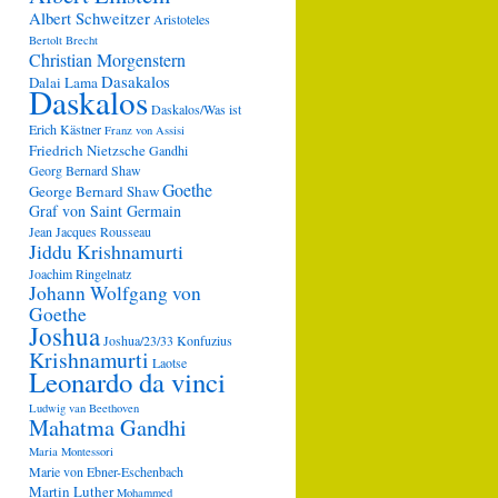
Albert Schweitzer
Aristoteles
Bertolt Brecht
Christian Morgenstern
Dasakalos
Dalai Lama
Daskalos
Daskalos/Was ist
Erich Kästner
Franz von Assisi
Friedrich Nietzsche
Gandhi
Georg Bernard Shaw
Goethe
George Bernard Shaw
Graf von Saint Germain
Jean Jacques Rousseau
Jiddu Krishnamurti
Joachim Ringelnatz
Johann Wolfgang von
Goethe
Joshua
Joshua/23/33
Konfuzius
Krishnamurti
Laotse
Leonardo da vinci
Ludwig van Beethoven
Mahatma Gandhi
Maria Montessori
Marie von Ebner-Eschenbach
Martin Luther
Mohammed