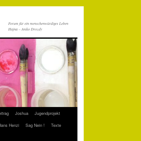
Forum für ein menschenwürdiges Leben
Hajna – Aniko Drozdy
itrag
Joshua
Jugendprojekt
 Hans Henzi
Sag Nein !
Texte