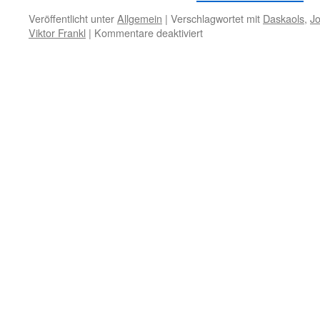
Veröffentlicht unter
Allgemein
|
Verschlagwortet mit
Daskaols
,
J
für
Viktor Frankl
|
Kommentare deaktiviert
6.
Oktober
–
Krankheit