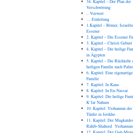
34. Kapitel – Der Plan der
Verschwörung
.. Vorwort
… Einleitung
1.Kapitel – Römer, Israelit
Essener
2. Kapitel – Die Essener F
3. Kapitel – Christi Geburt
4. Kapitel – Die heilige Fam
in Ägypten
5. Kapitel – Die Rückkehr 
heiligen Familie nach Paläs
6. Kapitel: Eine eigenartige
Familie
7. Kapitel: In Kana
8. Kapitel: In En-Nassar
9. Kapitel: Die heilige Fami
K’far Nahum
10. Kapitel: Yiohannan der
Täufer in Jerikho
11. Kapitel: Der Mugkatde
Rahib-Shaheed Yiohann
12. Kapitel: Der Gott-Men