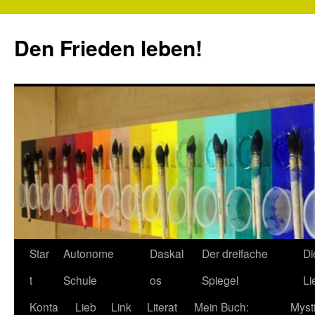
Zum
Inhalt
Den Frieden leben!
springen
Star
Autonome
Daskal
Der dreifache
Di
t
Schule
os
Spiegel
Li
Konta
Lieb
Link
Literat
Mein Buch:
Myst