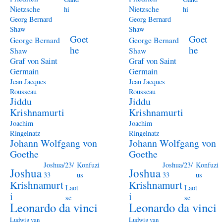
Nietzsche
Nietzsche
hi
hi
Georg Bernard
Georg Bernard
Shaw
Shaw
Goet
Goet
George Bernard
George Bernard
he
he
Shaw
Shaw
Graf von Saint
Graf von Saint
Germain
Germain
Jean Jacques
Jean Jacques
Rousseau
Rousseau
Jiddu
Jiddu
Krishnamurti
Krishnamurti
Joachim
Joachim
Ringelnatz
Ringelnatz
Johann Wolfgang von
Johann Wolfgang von
Goethe
Goethe
Joshua/23/
Konfuzi
Joshua/23/
Konfuzi
Joshua
Joshua
33
us
33
us
Krishnamurt
Krishnamurt
Laot
Laot
i
i
se
se
Leonardo da vinci
Leonardo da vinci
Ludwig van
Ludwig van