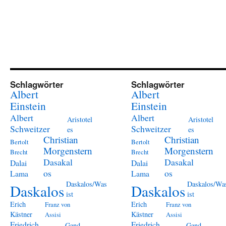
Schlagwörter
Schlagwörter
Albert
Albert
Einstein
Einstein
Albert
Albert
Aristotel
Aristotel
Schweitzer
Schweitzer
es
es
Christian
Christian
Bertolt
Bertolt
Morgenstern
Morgenstern
Brecht
Brecht
Dasakal
Dasakal
Dalai
Dalai
os
os
Lama
Lama
Daskalos/Was
Daskalos/Wa
Daskalos
Daskalos
ist
ist
Erich
Erich
Franz von
Franz von
Kästner
Kästner
Assisi
Assisi
Friedrich
Friedrich
Gand
Gand