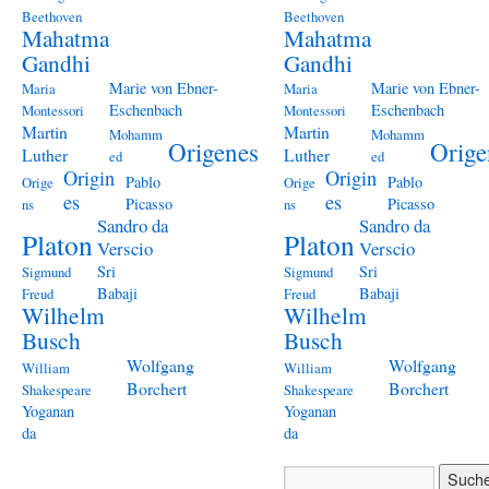
Beethoven
Beethoven
Mahatma
Mahatma
Gandhi
Gandhi
Marie von Ebner-
Marie von Ebner-
Maria
Maria
Eschenbach
Eschenbach
Montessori
Montessori
Martin
Martin
Mohamm
Mohamm
Origenes
Orige
Luther
Luther
ed
ed
Origin
Origin
Pablo
Pablo
Orige
Orige
es
es
Picasso
Picasso
ns
ns
Sandro da
Sandro da
Platon
Platon
Verscio
Verscio
Sri
Sri
Sigmund
Sigmund
Babaji
Babaji
Freud
Freud
Wilhelm
Wilhelm
Busch
Busch
Wolfgang
Wolfgang
William
William
Borchert
Borchert
Shakespeare
Shakespeare
Yoganan
Yoganan
da
da