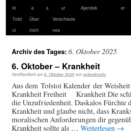
kt
e
s
ur
Ajandek
er
Tolst
Über
Verschiede
oi
mich
nes
6. Oktober 2025
Archiv des Tages:
6. Oktober – Krankheit
Veröffentlicht am
6. Oktober 2025
von
anikodrozdy
Aus dem Tolstoi Kalender der Weisheit 
Krankheit Freiheit Krankheit Die schl
die Unzufriedenheit. Daskalos Fürchte d
Krankheit und glaube nicht, dass Krank
moralischen Anforderungen dir gegenübe
Krankheit sollte als …
Weiterlesen
→