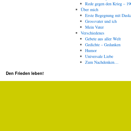
Rede gegen den Krieg – 19
Über mich
Erste Begegnung mit Dask
Grossvater und ich
Mein Vater
Verschiedenes
Gebete aus aller Welt
Gedichte – Gedanken
Humor
Universale Liebe
Zum Nachdenken…
Den Frieden leben!