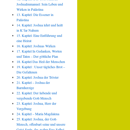
JoshuaImmanuel: Sein Leben und
Wirken in Palästina
13. Kapitel: Die Essener in
Palästina
14. Kapitel: Joshua lehrt und heilt
in K’far Nahum
15. Kapitel: Eine Entführung und
eine Heirat
16. Kapitel: Joshuas Wirken
17. Kapitel In Gedanken, Worten
und Taten – Der göttliche Plan
18. Kapitel Das Heil der Menschen
19. Kapitel : Unser tägliches Brot –
Die Gefallenen
20. Kapitel: Joshua der Tröster
21. Kapitel – Joshua der
Barmherzige
22. Kapitel: Der liebende und
vergebende Gott-Mensch
23. Kapitel: Joshua, Herr der
Vergebung
24. Kapitel – Maria Magdalena
25. Kapitel: Joshua, der Gott-
Mensch, offenbart seine und unsere
Geist-Seele, das wahre Ego-Selbst