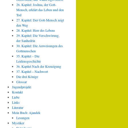
26. Kapitel: Joshua, der Gott-
Mensch, erklärt das Leben und den
Tod
27. Kapitel: Der Gott-Mensch zeigt
den Weg
28. Kapitel: Herr des Lebens
29. Kapitel: Die Verschwörung,
der Sanhedrin
30. Kapitel: Die Anweisungen des
Gottmenschen
35. Kapitel – Die
Leidensgeschichte
36. Kapitel Nach der Kreuzigung
37. Kapitel – Nachwort
Die drei Könige
Glossar
Jugendprojekt
Kontakt
Liebe
Links
Literatur
Mein Buch: Ajandek
Lesungen
Mystiker