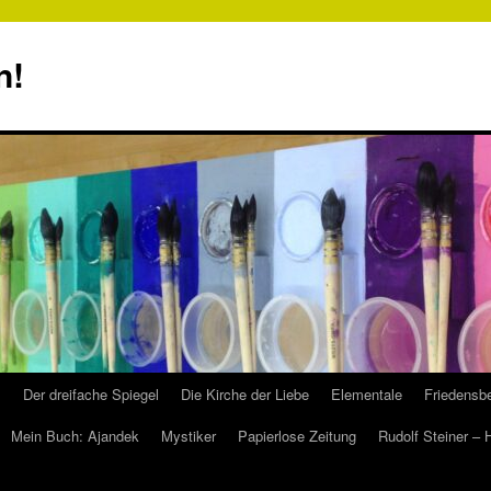
n!
s
Der dreifache Spiegel
Die Kirche der Liebe
Elementale
Friedensbe
Mein Buch: Ajandek
Mystiker
Papierlose Zeitung
Rudolf Steiner –