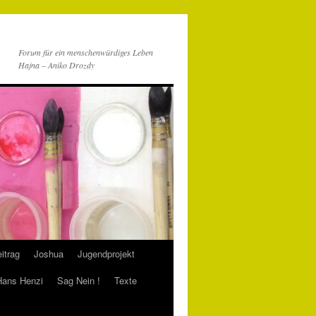
Forum für ein menschenwürdiges Leben
Hajna – Aniko Drozdy
itrag
Joshua
Jugendprojekt
 Hans Henzi
Sag Nein !
Texte