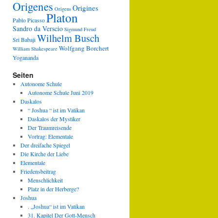
Origenes
Origines
Origens
Platon
Pablo Picasso
Sandro da Verscio
Sigmund Freud
Wilhelm Busch
Sri Babaji
Wolfgang Borchert
William Shakespeare
Yogananda
Seiten
Autonome Schule
Autonome Schule Juni 2019
Daskalos
“ Joshua “ ist im Vatikan
Daskalos der Mystiker
Der Traumreisende
Vortrag: Elementale
Der dreifache Spiegel
Die Kirche der Liebe
Elementale
Friedensbeitrag
Menschlichkeit
Platz in der Herberge?
Joshua
. „Joshua“ ist im Vatikan
31. Kapitel Der Gott-Mensch