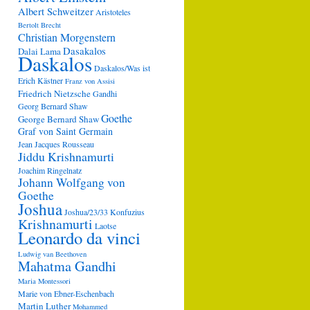
Albert Schweitzer
Aristoteles
Bertolt Brecht
Christian Morgenstern
Dasakalos
Dalai Lama
Daskalos
Daskalos/Was ist
Erich Kästner
Franz von Assisi
Friedrich Nietzsche
Gandhi
Georg Bernard Shaw
Goethe
George Bernard Shaw
Graf von Saint Germain
Jean Jacques Rousseau
Jiddu Krishnamurti
Joachim Ringelnatz
Johann Wolfgang von
Goethe
Joshua
Joshua/23/33
Konfuzius
Krishnamurti
Laotse
Leonardo da vinci
Ludwig van Beethoven
Mahatma Gandhi
Maria Montessori
Marie von Ebner-Eschenbach
Martin Luther
Mohammed