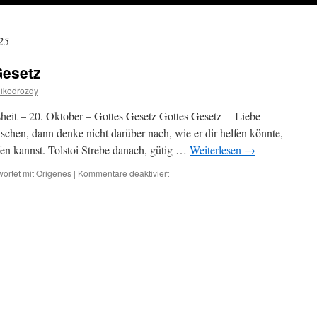
25
Gesetz
ikodrozdy
sheit – 20. Oktober – Gottes Gesetz Gottes Gesetz Liebe
chen, dann denke nicht darüber nach, wie er dir helfen könnte,
en kannst. Tolstoi Strebe danach, gütig …
Weiterlesen
→
für
ortet mit
Origenes
|
Kommentare deaktiviert
20.
Oktober
–
Gottes
Gesetz