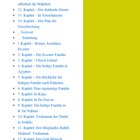
offenbart die Wahrheit
32. Kapitel – Der duldende Diener
33. Kapitel – In Yerushalayim
34. Kapitel – Der Plan der
Verschwörung
.. Vorwort
… Einleitung
1.Kapitel – Römer, Israeliten,
Essener
2. Kapitel – Die Essener Familie
3. Kapitel – Christi Geburt
4. Kapitel – Die heilige Familie in
Ägypten
5. Kapitel – Die Rückkehr der
heiligen Familie nach Palästina
6. Kapitel: Eine eigenartige Familie
7. Kapitel: In Kana
8. Kapitel: In En-Nassar
9. Kapitel: Die heilige Familie in
K’far Nahum
10. Kapitel: Yiohannan der Täufer
in Jerikho
11. Kapitel: Der Mugkatdes Rahib-
Shaheed Yiohannan
12. Kapitel: Der Gott-Mensch