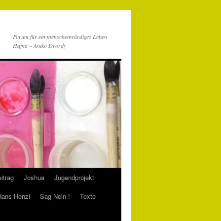
Forum für ein menschenwürdiges Leben
Hajna – Aniko Drozdy
itrag
Joshua
Jugendprojekt
 Hans Henzi
Sag Nein !
Texte