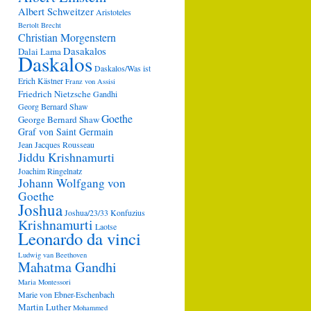
Albert Schweitzer
Aristoteles
Bertolt Brecht
Christian Morgenstern
Dasakalos
Dalai Lama
Daskalos
Daskalos/Was ist
Erich Kästner
Franz von Assisi
Friedrich Nietzsche
Gandhi
Georg Bernard Shaw
Goethe
George Bernard Shaw
Graf von Saint Germain
Jean Jacques Rousseau
Jiddu Krishnamurti
Joachim Ringelnatz
Johann Wolfgang von
Goethe
Joshua
Joshua/23/33
Konfuzius
Krishnamurti
Laotse
Leonardo da vinci
Ludwig van Beethoven
Mahatma Gandhi
Maria Montessori
Marie von Ebner-Eschenbach
Martin Luther
Mohammed