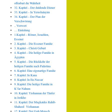
offenbart die Wahrheit
32. Kapitel – Der duldende Diener
33. Kapitel – In Yerushalayim
34. Kapitel – Der Plan der
Verschwörung
.. Vorwort
… Einleitung
1.Kapitel – Römer, Israeliten,
Essener
2. Kapitel – Die Essener Familie
3. Kapitel – Christi Geburt
4. Kapitel – Die heilige Familie in
Ägypten
5. Kapitel – Die Rückkehr der
heiligen Familie nach Palästina
6. Kapitel: Eine eigenartige Familie
7. Kapitel: In Kana
8. Kapitel: In En-Nassar
9. Kapitel: Die heilige Familie in
K’far Nahum
10. Kapitel: Yiohannan der Täufer
in Jerikho
11. Kapitel: Der Mugkatdes Rahib-
Shaheed Yiohannan
12. Kapitel: Der Gott-Mensch