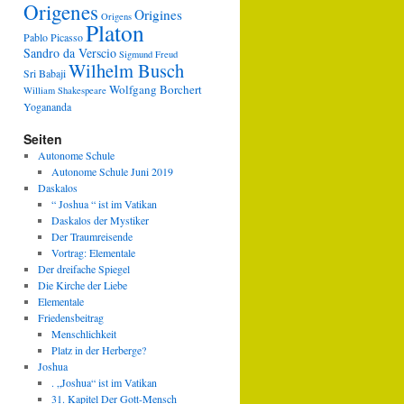
Origenes
Origines
Origens
Platon
Pablo Picasso
Sandro da Verscio
Sigmund Freud
Wilhelm Busch
Sri Babaji
Wolfgang Borchert
William Shakespeare
Yogananda
Seiten
Autonome Schule
Autonome Schule Juni 2019
Daskalos
“ Joshua “ ist im Vatikan
Daskalos der Mystiker
Der Traumreisende
Vortrag: Elementale
Der dreifache Spiegel
Die Kirche der Liebe
Elementale
Friedensbeitrag
Menschlichkeit
Platz in der Herberge?
Joshua
. „Joshua“ ist im Vatikan
31. Kapitel Der Gott-Mensch