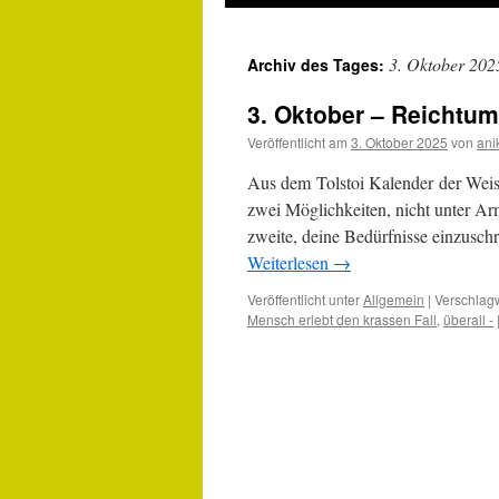
3. Oktober 202
Archiv des Tages:
3. Oktober – Reichtum
Veröffentlicht am
3. Oktober 2025
von
ani
Aus dem Tolstoi Kalender der Weis
zwei Möglichkeiten, nicht unter Arm
zweite, deine Bedürfnisse einzuschr
Weiterlesen
→
Veröffentlicht unter
Allgemein
|
Verschlagw
Mensch erlebt den krassen Fall
,
überall -