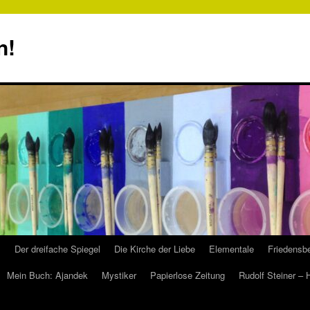
n!
s
Der dreifache Spiegel
Die Kirche der Liebe
Elementale
Friedensbe
Mein Buch: Ajandek
Mystiker
Papierlose Zeitung
Rudolf Steiner –