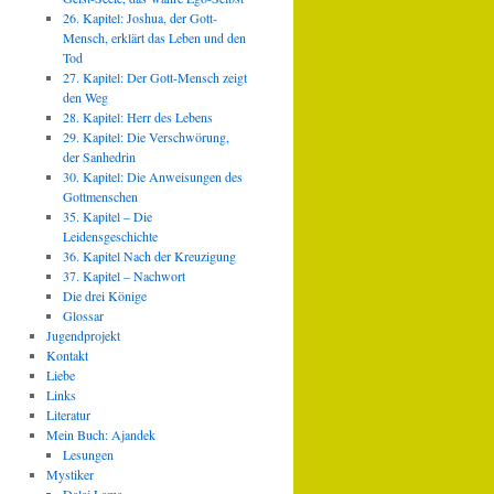
26. Kapitel: Joshua, der Gott-
Mensch, erklärt das Leben und den
Tod
27. Kapitel: Der Gott-Mensch zeigt
den Weg
28. Kapitel: Herr des Lebens
29. Kapitel: Die Verschwörung,
der Sanhedrin
30. Kapitel: Die Anweisungen des
Gottmenschen
35. Kapitel – Die
Leidensgeschichte
36. Kapitel Nach der Kreuzigung
37. Kapitel – Nachwort
Die drei Könige
Glossar
Jugendprojekt
Kontakt
Liebe
Links
Literatur
Mein Buch: Ajandek
Lesungen
Mystiker