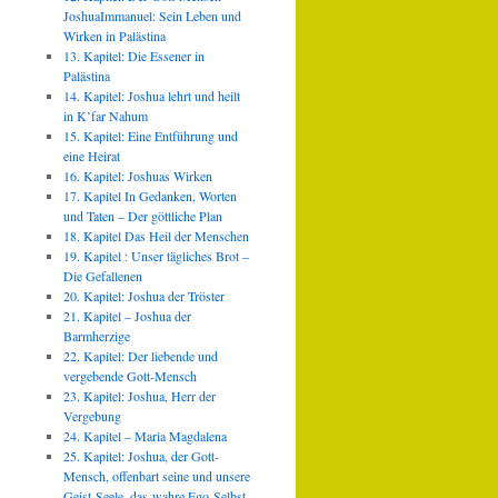
JoshuaImmanuel: Sein Leben und
Wirken in Palästina
13. Kapitel: Die Essener in
Palästina
14. Kapitel: Joshua lehrt und heilt
in K’far Nahum
15. Kapitel: Eine Entführung und
eine Heirat
16. Kapitel: Joshuas Wirken
17. Kapitel In Gedanken, Worten
und Taten – Der göttliche Plan
18. Kapitel Das Heil der Menschen
19. Kapitel : Unser tägliches Brot –
Die Gefallenen
20. Kapitel: Joshua der Tröster
21. Kapitel – Joshua der
Barmherzige
22. Kapitel: Der liebende und
vergebende Gott-Mensch
23. Kapitel: Joshua, Herr der
Vergebung
24. Kapitel – Maria Magdalena
25. Kapitel: Joshua, der Gott-
Mensch, offenbart seine und unsere
Geist-Seele, das wahre Ego-Selbst