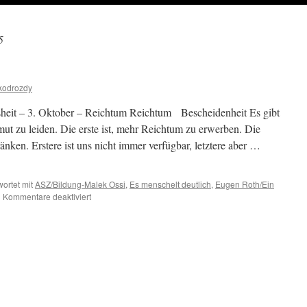
5
kodrozdy
heit – 3. Oktober – Reichtum Reichtum Bescheidenheit Es gibt
ut zu leiden. Die erste ist, mehr Reichtum zu erwerben. Die
änken. Erstere ist uns nicht immer verfügbar, letztere aber …
ortet mit
ASZ/Bildung-Malek Ossi
,
Es menschelt deutlich
,
Eugen Roth/Ein
für
|
Kommentare deaktiviert
3.
Oktober
–
Reichtum