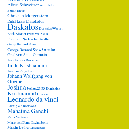
Albert Schweitzer
Aristoteles
Bertolt Brecht
Christian Morgenstern
Dasakalos
Dalai Lama
Daskalos
Daskalos/Was ist
Erich Kästner
Franz von Assisi
Friedrich Nietzsche
Gandhi
Georg Bernard Shaw
Goethe
George Bernard Shaw
Graf von Saint Germain
Jean Jacques Rousseau
Jiddu Krishnamurti
Joachim Ringelnatz
Johann Wolfgang von
Goethe
Joshua
Joshua/23/33
Konfuzius
Krishnamurti
Laotse
Leonardo da vinci
Ludwig van Beethoven
Mahatma Gandhi
Maria Montessori
Marie von Ebner-Eschenbach
Martin Luther
Mohammed