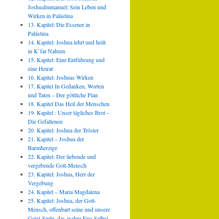
JoshuaImmanuel: Sein Leben und
Wirken in Palästina
13. Kapitel: Die Essener in
Palästina
14. Kapitel: Joshua lehrt und heilt
in K’far Nahum
15. Kapitel: Eine Entführung und
eine Heirat
16. Kapitel: Joshuas Wirken
17. Kapitel In Gedanken, Worten
und Taten – Der göttliche Plan
18. Kapitel Das Heil der Menschen
19. Kapitel : Unser tägliches Brot –
Die Gefallenen
20. Kapitel: Joshua der Tröster
21. Kapitel – Joshua der
Barmherzige
22. Kapitel: Der liebende und
vergebende Gott-Mensch
23. Kapitel: Joshua, Herr der
Vergebung
24. Kapitel – Maria Magdalena
25. Kapitel: Joshua, der Gott-
Mensch, offenbart seine und unsere
Geist-Seele, das wahre Ego-Selbst