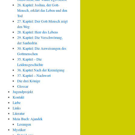
26. Kapitel: Joshua, der Gott-
Mensch, erklärt das Leben und den
Tod
27. Kapitel: Der Gott-Mensch zeigt
den Weg
28. Kapitel: Herr des Lebens
29. Kapitel: Die Verschwörung,
der Sanhedrin
30. Kapitel: Die Anweisungen des
Gottmenschen
35. Kapitel – Die
Leidensgeschichte
36. Kapitel Nach der Kreuzigung
37. Kapitel – Nachwort
Die drei Könige
Glossar
Jugendprojekt
Kontakt
Liebe
Links
Literatur
Mein Buch: Ajandek
Lesungen
Mystiker