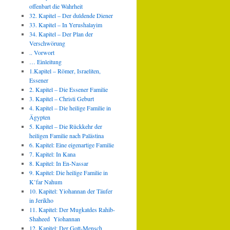
offenbart die Wahrheit
32. Kapitel – Der duldende Diener
33. Kapitel – In Yerushalayim
34. Kapitel – Der Plan der
Verschwörung
.. Vorwort
… Einleitung
1.Kapitel – Römer, Israeliten,
Essener
2. Kapitel – Die Essener Familie
3. Kapitel – Christi Geburt
4. Kapitel – Die heilige Familie in
Ägypten
5. Kapitel – Die Rückkehr der
heiligen Familie nach Palästina
6. Kapitel: Eine eigenartige Familie
7. Kapitel: In Kana
8. Kapitel: In En-Nassar
9. Kapitel: Die heilige Familie in
K’far Nahum
10. Kapitel: Yiohannan der Täufer
in Jerikho
11. Kapitel: Der Mugkatdes Rahib-
Shaheed Yiohannan
12. Kapitel: Der Gott-Mensch