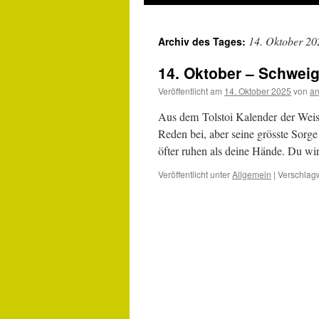
14. Oktober 20
Archiv des Tages:
14. Oktober – Schwei
Veröffentlicht am
14. Oktober 2025
von
an
Aus dem Tolstoi Kalender der Wei
Reden bei, aber seine grösste Sorge 
öfter ruhen als deine Hände. Du wi
Veröffentlicht unter
Allgemein
|
Verschlagw