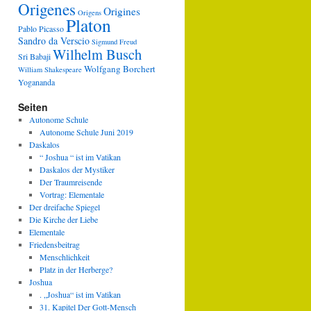
Origenes
Origines
Origens
Platon
Pablo Picasso
Sandro da Verscio
Sigmund Freud
Wilhelm Busch
Sri Babaji
Wolfgang Borchert
William Shakespeare
Yogananda
Seiten
Autonome Schule
Autonome Schule Juni 2019
Daskalos
“ Joshua “ ist im Vatikan
Daskalos der Mystiker
Der Traumreisende
Vortrag: Elementale
Der dreifache Spiegel
Die Kirche der Liebe
Elementale
Friedensbeitrag
Menschlichkeit
Platz in der Herberge?
Joshua
. „Joshua“ ist im Vatikan
31. Kapitel Der Gott-Mensch