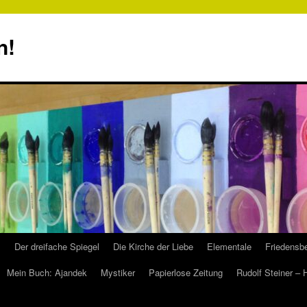
n!
s
Der dreifache Spiegel
Die Kirche der Liebe
Elementale
Friedensbe
Mein Buch: Ajandek
Mystiker
Papierlose Zeitung
Rudolf Steiner –