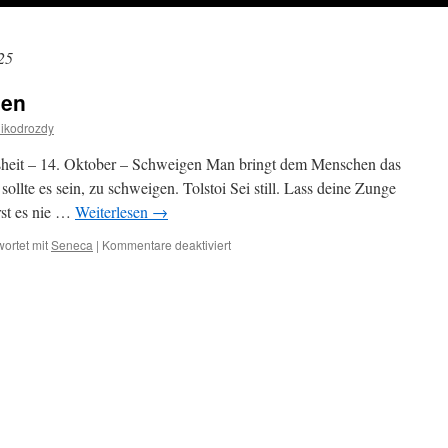
25
gen
ikodrozdy
sheit – 14. Oktober – Schweigen Man bringt dem Menschen das
sollte es sein, zu schweigen. Tolstoi Sei still. Lass deine Zunge
rst es nie …
Weiterlesen
→
für
ortet mit
Seneca
|
Kommentare deaktiviert
14.
Oktober
–
Schweigen