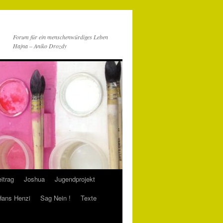
Forum für ein menschenwürdiges Leben
Hajna – Aniko Drozdy
itrag
Joshua
Jugendprojekt
 Hans Henzi
Sag Nein !
Texte