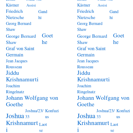
Kästner
Kästner
Assisi
Assisi
Friedrich
Friedrich
Gand
Gand
Nietzsche
Nietzsche
hi
hi
Georg Bernard
Georg Bernard
Shaw
Shaw
Goet
Goet
George Bernard
George Bernard
he
he
Shaw
Shaw
Graf von Saint
Graf von Saint
Germain
Germain
Jean Jacques
Jean Jacques
Rousseau
Rousseau
Jiddu
Jiddu
Krishnamurti
Krishnamurti
Joachim
Joachim
Ringelnatz
Ringelnatz
Johann Wolfgang von
Johann Wolfgang von
Goethe
Goethe
Joshua/23/
Konfuzi
Joshua/23/
Konfuzi
Joshua
Joshua
33
us
33
us
Krishnamurt
Krishnamurt
Laot
Laot
i
i
se
se