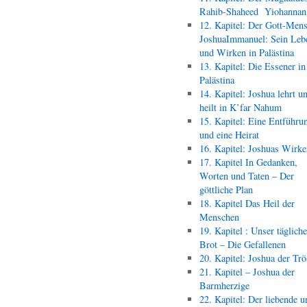
Rahib-Shaheed Yiohann
12. Kapitel: Der Gott-Men
JoshuaImmanuel: Sein Leb
und Wirken in Palästina
13. Kapitel: Die Essener in
Palästina
14. Kapitel: Joshua lehrt u
heilt in K’far Nahum
15. Kapitel: Eine Entführu
und eine Heirat
16. Kapitel: Joshuas Wirk
17. Kapitel In Gedanken,
Worten und Taten – Der
göttliche Plan
18. Kapitel Das Heil der
Menschen
19. Kapitel : Unser täglich
Brot – Die Gefallenen
20. Kapitel: Joshua der Trö
21. Kapitel – Joshua der
Barmherzige
22. Kapitel: Der liebende u