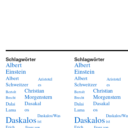
Schlagwörter
Schlagwörter
Albert
Albert
Einstein
Einstein
Albert
Albert
Aristotel
Aristotel
Schweitzer
Schweitzer
es
es
Christian
Christian
Bertolt
Bertolt
Morgenstern
Morgenstern
Brecht
Brecht
Dasakal
Dasakal
Dalai
Dalai
os
os
Lama
Lama
Daskalos/Was
Daskalos/Wa
Daskalos
Daskalos
ist
ist
Erich
Erich
Franz von
Franz von