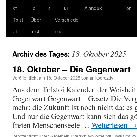
kt
e
s
ur
Ajandek
er
Tolst
Über
Verschiede
oi
mich
nes
18. Oktober 2025
Archiv des Tages:
18. Oktober – Die Gegenwart
Veröffentlicht am
18. Oktober 2025
von
anikodrozdy
Aus dem Tolstoi Kalender der Weisheit
Gegenwart Gegenwart Gesetz Die Verga
mehr; die Zukunft ist noch nicht da; es 
Und nur die Gegenwart kann sich das gö
freien Menschenseele …
Weiterlesen
Veröffentlicht unter
Allgemein
|
Verschlagwortet mit
Daskalos/22