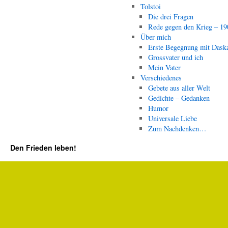
Tolstoi
Die drei Fragen
Rede gegen den Krieg – 19
Über mich
Erste Begegnung mit Dask
Grossvater und ich
Mein Vater
Verschiedenes
Gebete aus aller Welt
Gedichte – Gedanken
Humor
Universale Liebe
Zum Nachdenken…
Den Frieden leben!