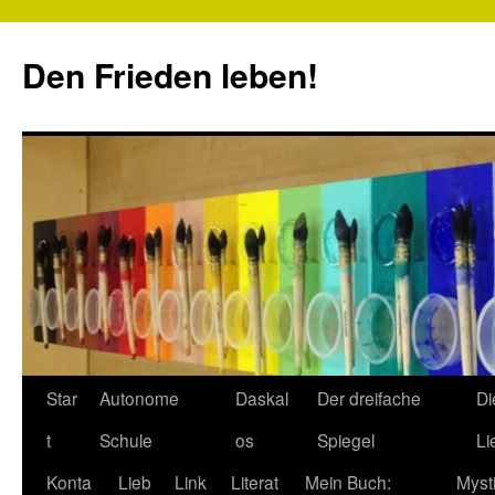
Zum
Inhalt
Den Frieden leben!
springen
Star
Autonome
Daskal
Der dreifache
Di
t
Schule
os
Spiegel
Li
Konta
Lieb
Link
Literat
Mein Buch:
Myst