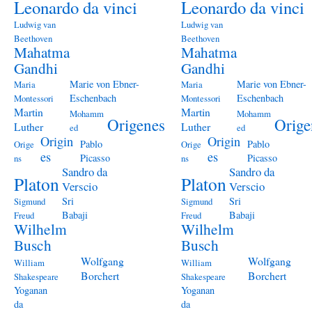
Leonardo da vinci
Leonardo da vinci
Ludwig van
Ludwig van
Beethoven
Beethoven
Mahatma
Mahatma
Gandhi
Gandhi
Marie von Ebner-
Marie von Ebner-
Maria
Maria
Eschenbach
Eschenbach
Montessori
Montessori
Martin
Martin
Mohamm
Mohamm
Origenes
Orige
Luther
Luther
ed
ed
Origin
Origin
Pablo
Pablo
Orige
Orige
es
es
Picasso
Picasso
ns
ns
Sandro da
Sandro da
Platon
Platon
Verscio
Verscio
Sri
Sri
Sigmund
Sigmund
Babaji
Babaji
Freud
Freud
Wilhelm
Wilhelm
Busch
Busch
Wolfgang
Wolfgang
William
William
Borchert
Borchert
Shakespeare
Shakespeare
Yoganan
Yoganan
da
da