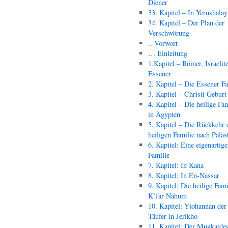
Diener
33. Kapitel – In Yerushala
34. Kapitel – Der Plan der
Verschwörung
.. Vorwort
… Einleitung
1.Kapitel – Römer, Israelit
Essener
2. Kapitel – Die Essener F
3. Kapitel – Christi Geburt
4. Kapitel – Die heilige Fam
in Ägypten
5. Kapitel – Die Rückkehr 
heiligen Familie nach Paläs
6. Kapitel: Eine eigenartige
Familie
7. Kapitel: In Kana
8. Kapitel: In En-Nassar
9. Kapitel: Die heilige Fami
K’far Nahum
10. Kapitel: Yiohannan der
Täufer in Jerikho
11. Kapitel: Der Mugkatde