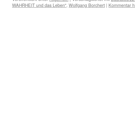
WAHRHEIT und das Leben"
,
Wolfgang Borchert
|
Kommentar hi